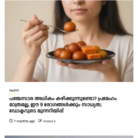
health
പഞ്ചസാര അധികം കഴിക്കുന്നുണ്ടോ? പ്രമേഹം
മാത്രമല്ല, ഈ 9 രോഗങ്ങൾക്കും സാധ്യത;
ഡോക്ടറുടെ മുന്നറിയിപ്പ്
7 months ago
vinaya k