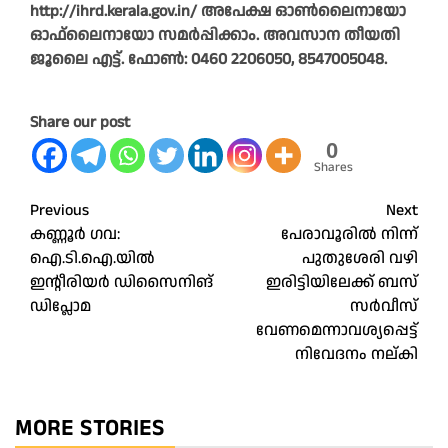
http://ihrd.kerala.gov.in/ അപേക്ഷ ഓൺലൈനായോ
ഓഫ്‌ലൈനായോ സമർപ്പിക്കാം. അവസാന തീയതി
ജൂലൈ എട്ട്. ഫോൺ: 0460 2206050, 8547005048.
Share our post
0
Shares
Post
Previous
Next
കണ്ണൂർ ഗവ:
പേരാവൂരിൽ നിന്ന്
navigation
ഐ.ടി.ഐ.യിൽ
പുതുശേരി വഴി
ഇന്റീരിയർ ഡിസൈനിങ്
ഇരിട്ടിയിലേക്ക് ബസ്
ഡിപ്ലോമ
സർവീസ്
വേണമെന്നാവശ്യപ്പെട്ട്
നിവേദനം നല്കി
MORE STORIES