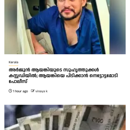
Kerala
അർജുൻ ആയങ്കിയുടെ സുഹൃത്തുക്കൾ
കസ്റ്റഡിയിൽ; ആയങ്കിയെ പിടിക്കാൻ നെട്ടോട്ടമോടി
പോലീസ്
1 hour ago
vinaya k