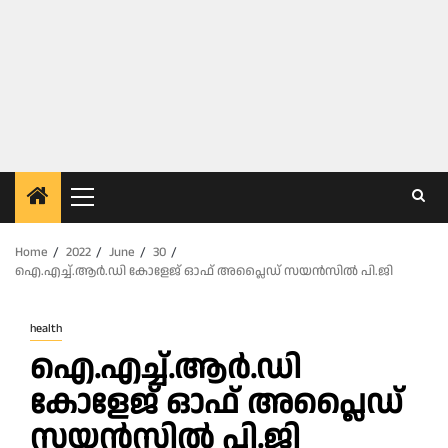
Primary
Menu
Home
2022
June
30
ഐ.എച്ച്.ആർ.ഡി കോളേജ് ഓഫ് അപ്ലൈഡ് സയൻസിൽ പി.ജി
health
ഐ.എച്ച്.ആർ.ഡി
കോളേജ് ഓഫ് അപ്ലൈഡ്
സയൻസിൽ പി.ജി