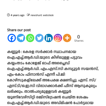
4 years ago
newshunt webdesk
Share our post
0
Shares
കണ്ണൂർ : കേരള സർക്കാർ സ്ഥാപനമായ
ഐ.എച്ച്.ആർ.ഡി.യുടെ കീഴിലുള്ള പട്ടുവം
കയ്യംതടം കോളേജ് ഓഫ് അപ്ലൈഡ്
ഐ.എച്ച്.ആർ.ഡി. എം.എസ്.സി കമ്പ്യൂട്ടർ സയൻസ്,
എം-കോം ഫിനാൻസ് എന്നീ പി.ജി
കോഴ്‌സുകളിലേക്ക് അപേക്ഷ ക്ഷണിച്ചു. എസ്. സി/
എസ്.ടി/ഒ.ഇ.സി വിഭാഗക്കാർക്ക് ഫീസ് ആനുകൂല്യം
ലഭിക്കും. താൽപര്യമുള്ളവർ കണ്ണൂർ
യൂണിവേഴ്‌സിറ്റി രജിസ്‌ട്രേഷൻ ചെയ്ത ശേഷം
ഐ.എച്ച്.ആർ.ഡി.യുടെ അഡ്മിഷൻ പോർട്ടലായ