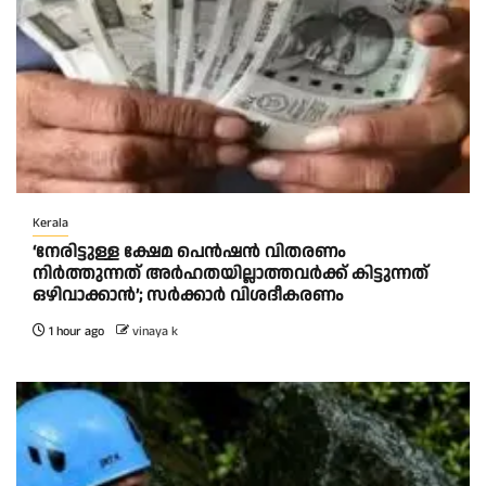
Kerala
‘നേരിട്ടുള്ള ക്ഷേമ പെൻഷൻ വിതരണം
നി‍‍ർത്തുന്നത് അർഹതയില്ലാത്തവർക്ക് കിട്ടുന്നത്
ഒഴിവാക്കാൻ’; സർക്കാ‍ർ വിശദീകരണം
1 hour ago
vinaya k