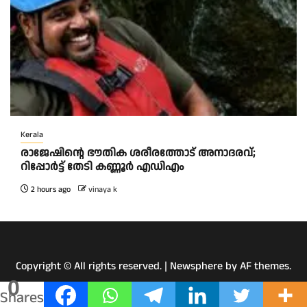
Kerala
രാജേഷിന്റെ ഭൗതിക ശരീരത്തോട് അനാദരവ്;
റിപ്പോർട്ട് തേടി കണ്ണൂർ എഡിഎം
2 hours ago
vinaya k
Copyright © All rights reserved.
|
Newsphere
by AF themes.
0
Shares