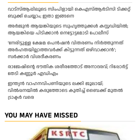
വാട്‌സ്ആപ്പിലൂടെ സിംപിളായി കെഎസ്ആര്‍ടിസി ടിക്കറ്റ്
ബുക്ക് ചെയ്യാം; ഇതാ ഇങ്ങനെ
അർജുൻ ആയങ്കിയുടെ സുഹൃത്തുക്കൾ കസ്റ്റഡിയിൽ;
ആയങ്കിയെ പിടിക്കാൻ നെട്ടോട്ടമോടി പോലീസ്
‘നേരിട്ടുള്ള ക്ഷേമ പെൻഷൻ വിതരണം നി‍‍ർത്തുന്നത്
അർഹതയില്ലാത്തവർക്ക് കിട്ടുന്നത് ഒഴിവാക്കാൻ’;
സർക്കാ‍ർ വിശദീകരണം
രാജേഷിന്റെ ഭൗതിക ശരീരത്തോട് അനാദരവ്; റിപ്പോർട്ട്
തേടി കണ്ണൂർ എഡിഎം
ഇന്ത്യൻ വാഹനവിപണിയുടെ ലക്കി ജൂലായ്;
വിൽപ്പനയിൽ കരുത്തോടെ കുതിച്ച് ബൈക്ക് മുതൽ
ട്രാക്ടർ വരെ
YOU MAY HAVE MISSED