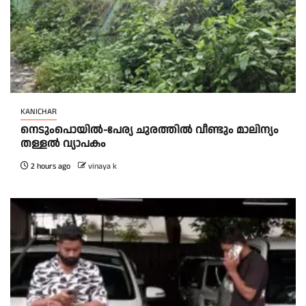
KANICHAR
നെടുംപൊയിൽ-പേര്യ ചുരത്തിൽ വീണ്ടും മാലിന്യം
തള്ളൽ വ്യാപകം
2 hours ago
vinaya k