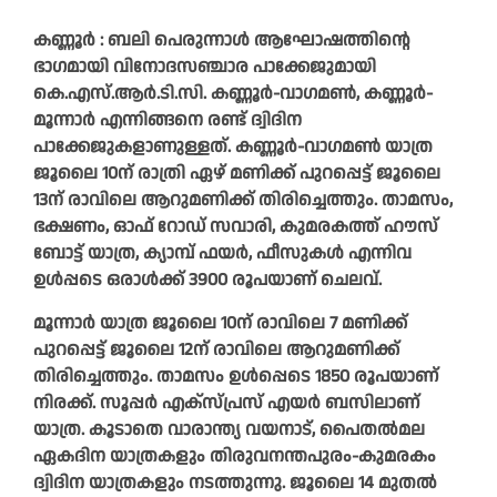
കണ്ണൂർ : ബലി പെരുന്നാൾ ആഘോഷത്തിന്റെ
ഭാഗമായി വിനോദസഞ്ചാര പാക്കേജുമായി
കെ.എസ്.ആർ.ടി.സി. കണ്ണൂർ-വാഗമൺ, കണ്ണൂർ-
മൂന്നാർ എന്നിങ്ങനെ രണ്ട് ദ്വിദിന
പാക്കേജുകളാണുള്ളത്. കണ്ണൂർ-വാഗമൺ യാത്ര
ജൂലൈ 10ന് രാത്രി ഏഴ് മണിക്ക് പുറപ്പെട്ട് ജൂലൈ
13ന് രാവിലെ ആറുമണിക്ക് തിരിച്ചെത്തും. താമസം,
ഭക്ഷണം, ഓഫ് റോഡ് സവാരി, കുമരകത്ത് ഹൗസ്
ബോട്ട് യാത്ര, ക്യാമ്പ് ഫയർ, ഫീസുകൾ എന്നിവ
ഉൾപ്പടെ ഒരാൾക്ക് 3900 രൂപയാണ് ചെലവ്.
മൂന്നാർ യാത്ര ജൂലൈ 10ന് രാവിലെ 7 മണിക്ക്
പുറപ്പെട്ട് ജൂലൈ 12ന് രാവിലെ ആറുമണിക്ക്
തിരിച്ചെത്തും. താമസം ഉൾപ്പെടെ 1850 രൂപയാണ്
നിരക്ക്. സൂപ്പർ എക്സ്പ്രസ് എയർ ബസിലാണ്
യാത്ര. കൂടാതെ വാരാന്ത്യ വയനാട്, പൈതൽമല
ഏകദിന യാത്രകളും തിരുവനന്തപുരം-കുമരകം
ദ്വിദിന യാത്രകളും നടത്തുന്നു. ജൂലൈ 14 മുതൽ