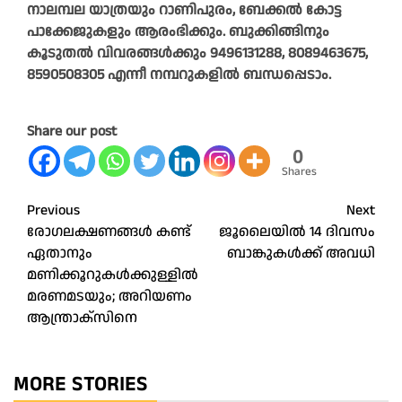
നാലമ്പല യാത്രയും റാണിപുരം, ബേക്കൽ കോട്ട
പാക്കേജുകളും ആരംഭിക്കും. ബുക്കിങ്ങിനും
കൂടുതൽ വിവരങ്ങൾക്കും 9496131288, 8089463675,
8590508305 എന്നീ നമ്പറുകളിൽ ബന്ധപ്പെടാം.
Share our post
0
Shares
Post
Previous
Next
രോഗലക്ഷണങ്ങൾ കണ്ട്
ജൂലൈയില്‍ 14 ദിവസം
navigation
ഏതാനും
ബാങ്കുകൾക്ക് അവധി
മണിക്കൂറുകൾക്കുള്ളിൽ
മരണമടയും; അറിയണം
ആന്ത്രാക്സിനെ
MORE STORIES