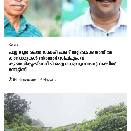
Kerala
പയ്യന്നൂർ രക്തസാക്ഷി ഫണ്ട് ആരോപണത്തിൽ
കണക്കുകൾ നിരത്തി സിപിഎം. വി
കുഞ്ഞികൃഷ്ണന് ടി ഐ മധുസൂദനൻ്റെ വക്കീൽ
നോട്ടീസ്
54 minutes ago
vinaya k