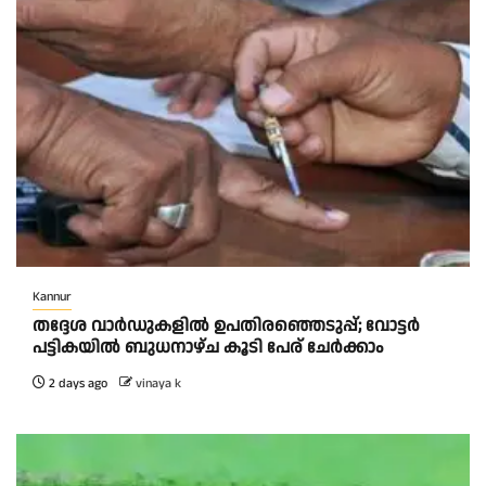
Kannur
തദ്ദേശ വാർഡുകളിൽ ഉപതിരഞ്ഞെടുപ്പ്; വോട്ടർ
പട്ടികയിൽ ബുധനാഴ്ച കൂടി പേര് ചേർക്കാം
2 days ago
vinaya k