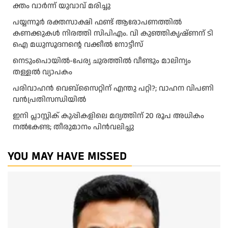
ക്തം വാ​ർ​ന്ന് യു​വാ​വ് മ​രി​ച്ചു
പയ്യന്നൂർ രക്തസാക്ഷി ഫണ്ട് ആരോപണത്തിൽ
കണക്കുകൾ നിരത്തി സിപിഎം. വി കുഞ്ഞികൃഷ്ണന് ടി
ഐ മധുസൂദനൻ്റെ വക്കീൽ നോട്ടീസ്
നെടുംപൊയിൽ-പേര്യ ചുരത്തിൽ വീണ്ടും മാലിന്യം
തള്ളൽ വ്യാപകം
പരിവാഹൻ വെബ്സൈറ്റിന് എന്തു പറ്റി?; വാഹന വിപണി
വന്‍പ്രതിസന്ധിയിൽ
ഇനി പ്ലാസ്റ്റിക് കുപ്പികളിലെ മദ്യത്തിന് 20 രൂപ അധികം
നല്‍കേണ്ട; തീരുമാനം പിന്‍വലിച്ചു
YOU MAY HAVE MISSED