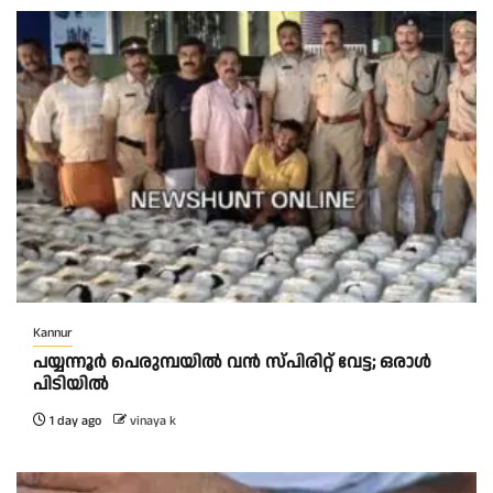
Kannur
പയ്യന്നൂർ പെരുമ്പയിൽ വൻ സ്‌പിരിറ്റ് വേട്ട; ഒരാൾ
പിടിയിൽ
1 day ago
vinaya k