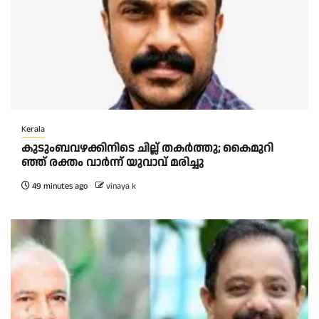
Kerala
കു​ടും​ബ​വ​ഴ​ക്കി​നി​ടെ ചി​ല്ല് ത​ക​ർ​ത്തു; കൈ​മു​റി​
ഞ്ഞ് ര​ക്തം വാ​ർ​ന്ന് യു​വാ​വ് മ​രി​ച്ചു
49 minutes ago
vinaya k