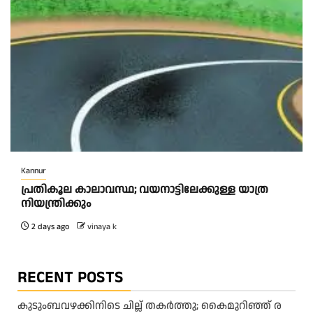
Kannur
പ്രതികൂല കാലാവസ്ഥ; വയനാട്ടിലേക്കുള്ള യാത്ര
നിയന്ത്രിക്കും
2 days ago
vinaya k
RECENT POSTS
കു​ടും​ബ​വ​ഴ​ക്കി​നി​ടെ ചി​ല്ല് ത​ക​ർ​ത്തു; കൈ​മു​റി​ഞ്ഞ് ര​