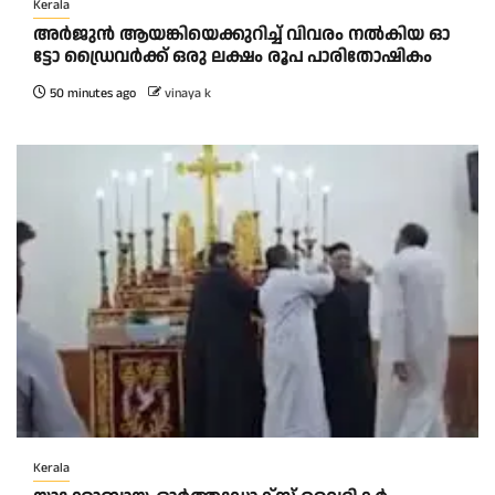
Kerala
അ​ർ​ജു​ൻ ആ​യ​ങ്കി​യെ​ക്കു​റി​ച്ച് വി​വ​രം ന​ൽ​കി​യ ഓ​
ട്ടോ ഡ്രൈ​വ​ർ​ക്ക് ഒ​രു ല​ക്ഷം രൂ​പ പാ​രി​തോ​ഷി​കം
50 minutes ago
vinaya k
Kerala