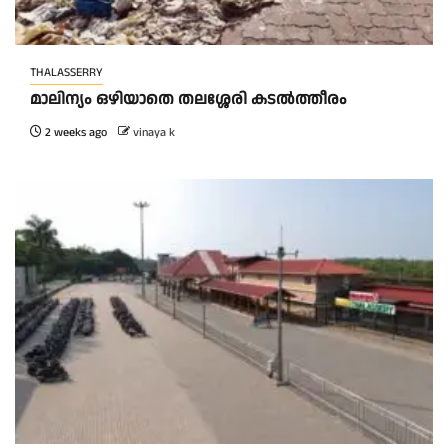
THALASSERRY
മാലിന്യം ഒഴിയാതെ തലശ്ശേരി കടൽത്തീരം
2 weeks ago
vinaya k