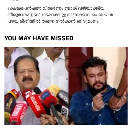
ക്ഷേമപെൻഷൻ വിതരണം ബാങ്ക് വഴിയാക്കിയ
തീരുമാനം ഉടൻ നടപ്പാക്കില്ല; ഓണക്കാല പെൻഷൻ
പഴയ രീതിയിൽ തന്നെ നൽകാൻ തീരുമാനം
YOU MAY HAVE MISSED