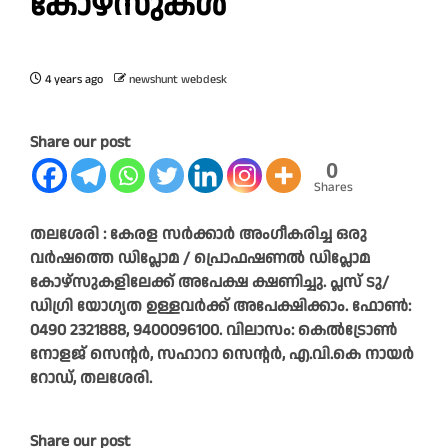
കോഴ്സുകൾ
4 years ago
newshunt webdesk
Share our post
0
Shares
തലശേരി : കേരള സർക്കാർ അംഗീകരിച്ച ഒരു
വർഷത്തെ ഡിപ്ലോമ / പ്രൊഫഷണൽ ഡിപ്ലോമ
കോഴ്സുകളിലേക്ക് അപേക്ഷ ക്ഷണിച്ചു. പ്ലസ് ടു/
ഡിഗ്രി യോഗ്യത ഉള്ളവർക്ക് അപേക്ഷിക്കാം. ഫോൺ:
0490 2321888, 9400096100. വിലാസം: കെൽട്രോൺ
നോളജ് സെന്റർ, സഹാറാ സെന്റർ, എ.വി.കെ നായർ
റോഡ്, തലശേരി.
Share our post