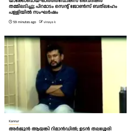
യാക്കോബായ-ഓർത്തഡോക്സ് വൈദികർ
തമ്മിലടിച്ചു; പിറമാടം സെന്റ്‌ ജോൺസ് ബത്ലഹേം
പള്ളിയിൽ സംഘർഷം
59 minutes ago
vinaya k
Kannur
അര്‍ജുന്‍ ആയങ്കി റിമാന്‍ഡില്‍; ഉടന്‍ തലശ്ശേരി