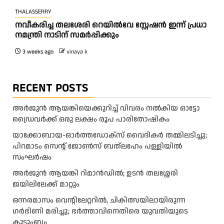
THALASSERRY
ന​വീ​ക​രി​ച്ച ത​ല​ശേ​രി റെ​യി​ൽ​വേ സ്റ്റേ​ഷ​ൻ ഇ​ന്ന് പ്ര​ധാ​
ന​മ​ന്ത്രി നാ​ടി​ന് സ​മ​ർ​പ്പി​ക്കും
3 weeks ago
vinaya k
RECENT POSTS
അ​ർ​ജു​ൻ ആ​യ​ങ്കി​യെ​ക്കു​റി​ച്ച് വി​വ​രം ന​ൽ​കി​യ ഓ​ട്ടോ
ഡ്രൈ​വ​ർ​ക്ക് ഒ​രു ല​ക്ഷം രൂ​പ പാ​രി​തോ​ഷി​കം
യാക്കോബായ-ഓർത്തഡോക്സ് വൈദികർ തമ്മിലടിച്ചു;
പിറമാടം സെന്റ്‌ ജോൺസ് ബത്ലഹേം പള്ളിയിൽ
സംഘർഷം
അര്‍ജുന്‍ ആയങ്കി റിമാന്‍ഡില്‍; ഉടന്‍ തലശ്ശേരി
ജയിലിലേക്ക് മാറ്റും
ഒന്നരമാസം വെന്റിലേറ്ററിൽ, ചികിത്സയിലായിരുന്ന
ഗർഭിണി മരിച്ചു; ഭർത്താവിനെതിരെ യുവതിയുടെ
കുടുംബം