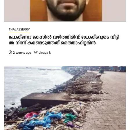
THALASSERRY
പോ​ക്സോ കേ​സി​ൽ വ​ഴി​ത്തി​രി​വ്; ഡോ​ക്‌​ട​റു​ടെ വീ​ട്ടി​
ൽ നി​ന്ന് ക​ണ്ടെ​ടു​ത്ത​ത് മെ​ത്താ​ഫി​റ്റ​മി​ൻ
2 weeks ago
vinaya k