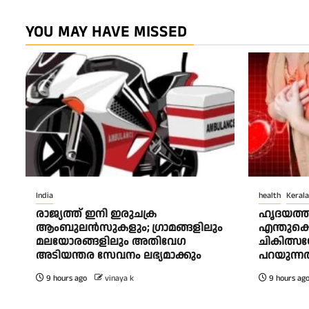
YOU MAY HAVE MISSED
India
health
Kerala
രാജ്യത്ത് ഇനി ഇരുചക്ര
ഹൃദയത്തി
ആംബുലന്‍സുകളും; ഗ്രാമങ്ങളിലും
എന്തുകൊ
മലയോരങ്ങളിലും അതിവേഗ
ചികിത്സയ
അടിയന്തര സേവനം ലഭ്യമാക്കും
പറയുന്നത
9 hours ago
vinaya k
9 hours ag