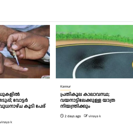
Kannur
ർഡുകളിൽ
പ്രതികൂല കാലാവസ്ഥ;
പ്പ്; വോട്ടർ
വയനാട്ടിലേക്കുള്ള യാത്ര
ബുധനാഴ്ച കൂടി പേര്
നിയന്ത്രിക്കും
2 days ago
vinaya k
vinaya k