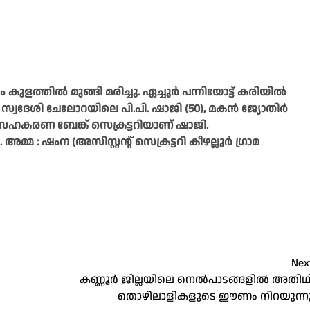
ം കുളത്തിൽ മുങ്ങി മരിച്ചു. ഏച്ചൂർ പന്നിയോട്ട് കരിയിൽ
 സ്വദേശി ചേലോറയിലെ പി.പി. ഷാജി (50), മകൻ ജ്യോതിർ
സ് സഹകരണ ബേങ്ക് സെക്രട്ടറിയാണ് ഷാജി.
 : ഷംന (അസിസ്റ്റന്റ് സെക്രട്ടറി കീഴല്ലൂർ ഗ്രാമ
Nex
കണ്ണൂർ ജില്ലയിലെ നെൽപാടങ്ങളിൽ അതിഥ
തൊഴിലാളികളുടെ ഈണം നിറയുന്ന