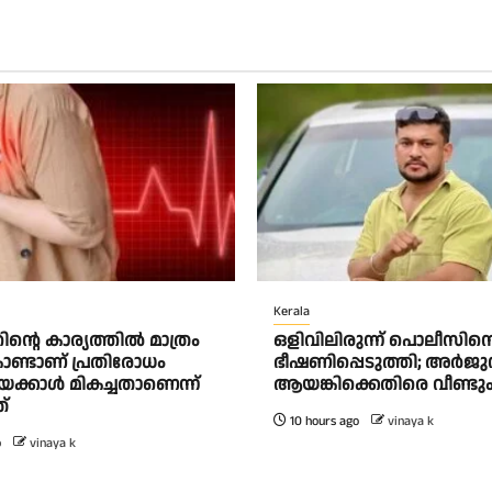
Kerala
ന്റെ കാര്യത്തിൽ മാത്രം
ഒളിവിലിരുന്ന് പൊലീസിന
ണ്ടാണ് പ്രതിരോധം
ഭീഷണിപ്പെടുത്തി; അർജ
േക്കാൾ മികച്ചതാണെന്ന്
ആയങ്കിക്കെതിരെ വീണ്ടു
്
10 hours ago
vinaya k
o
vinaya k