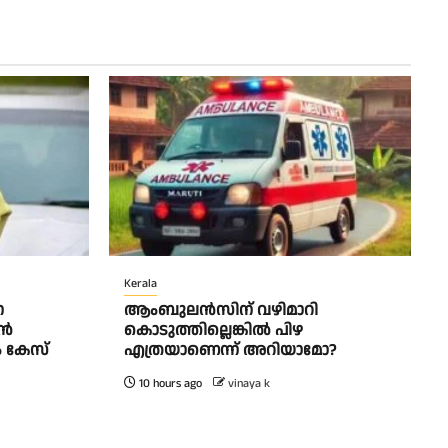
Kerala
െ
ആംബുലന്‍സിന് വഴിമാറി
ുൻ
കൊടുത്തില്ലെങ്കില്‍ പിഴ
ം കേസ്
എത്രയാണെന്ന് അറിയാമോ?
10 hours ago
vinaya k