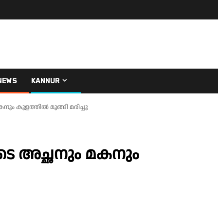
NEWS
KANNUR
കനും കുളത്തിൽ മുങ്ങി മരിച്ചു
നിടെ അച്ഛനും മകനും