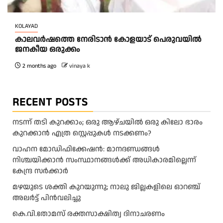
KOLAYAD
കാലവർഷത്തെ നേരിടാൻ കോളയാട് പെരുവയിൽ
ജനകീയ ഒരുക്കം
2 months ago
vinaya k
RECENT POSTS
നടന്ന് തടി കുറക്കാം; ഒരു ആഴ്ചയിൽ ഒരു കിലോ ഭാരം
കുറക്കാൻ എത്ര സ്റ്റെപ്പുകൾ നടക്കണം?
വാഹന മോഡിഫിക്കേഷൻ: മാനദണ്ഡങ്ങൾ
നിശ്ചയിക്കാൻ സംസ്ഥാനങ്ങൾക്ക് അധികാരമില്ലെന്ന്
കേന്ദ്ര സർക്കാർ
മ​ഴ​യു​ടെ ശ​ക്തി കു​റ​യു​ന്നു; നാ​ലു ജി​ല്ല​ക​ളി​ലെ ഓ​റ​ഞ്ച്
അ​ല​ർ​ട്ട് പി​ൻ​വ​ലി​ച്ചു
കെ.വി.തോമസ് രക്തസാക്ഷിത്വ ദിനാചരണം