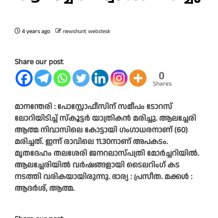
4 years ago
newshunt webdesk
Share our post
0
Shares
മാനന്തേരി : പോസ്റ്റോഫീസിന് സമീപം ടോറസ്
ലോറിയിടിച്ച് സ്‌കൂട്ടർ യാത്രികൻ മരിച്ചു. ആലച്ചേരി
ആത്മ നിവാസിലെ കോട്ടായി ഗംഗാധരനാണ് (60)
മരിച്ചത്. ഇന്ന് രാവിലെ 11.30നാണ് അപകടം.
മൃതദേഹം തലശേരി ജനറലാസ്പത്രി മോർച്ചറിയിൽ.
ആലച്ചേരിയിൽ വർഷങ്ങളായി ടൈലറിംഗ് കട
നടത്തി വരികയായിരുന്നു. ഭാര്യ : പ്രസീത. മക്കൾ :
ആദർശ്, ആത്മ.