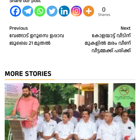
Share our post
0
Shares
Post
Previous
Next
വേങ്ങാട് ഉറൂസെ ഉപ്പാവ
കോളയാട്ട് വീടിന്
navigation
ജൂലൈ 21 മുതൽ
മുകളിൽ മരം വീണ്
വീട്ടമ്മക്ക് പരിക്ക്
MORE STORIES