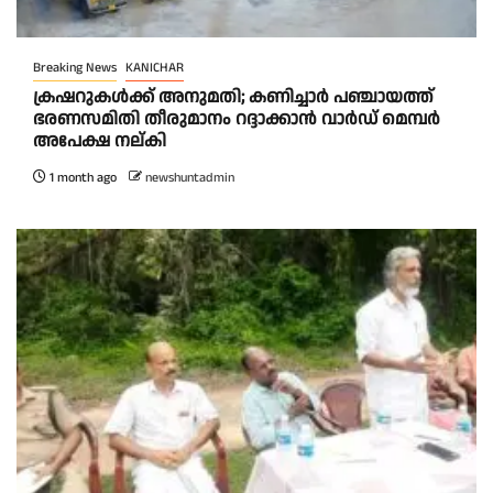
Breaking News
KANICHAR
ക്രഷറുകൾക്ക് അനുമതി; കണിച്ചാർ പഞ്ചായത്ത്
ഭരണസമിതി തീരുമാനം റദ്ദാക്കാൻ വാർഡ് മെമ്പർ
അപേക്ഷ നല്കി
1 month ago
newshuntadmin