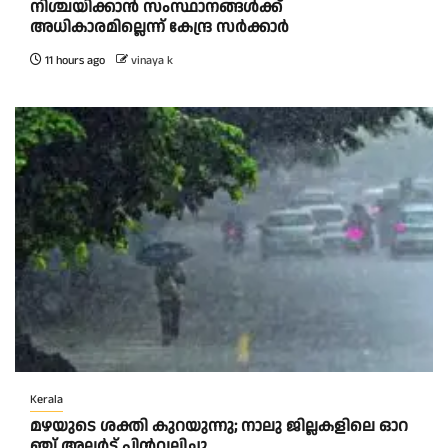
നിശ്ചയിക്കാൻ സംസ്ഥാനങ്ങൾക്ക്
അധികാരമില്ലെന്ന് കേന്ദ്ര സർക്കാർ
11 hours ago
vinaya k
Kerala
മ​ഴ​യു​ടെ ശ​ക്തി കു​റ​യു​ന്നു; നാ​ലു ജി​ല്ല​ക​ളി​ലെ ഓ​റ​
ഞ്ച് അ​ല​ർ​ട്ട് പി​ൻ​വ​ലി​ച്ചു