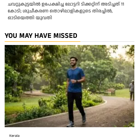
ചവറ്റുകുട്ടയിൽ ഉപേക്ഷിച്ച ലോട്ടറി ടിക്കറ്റിന് അടിച്ചത് 11
കോടി; ശുചീകരണ തൊഴിലാളികളുടെ തിരച്ചിൽ,
ഓടിയെത്തി യുവതി
YOU MAY HAVE MISSED
Kerala