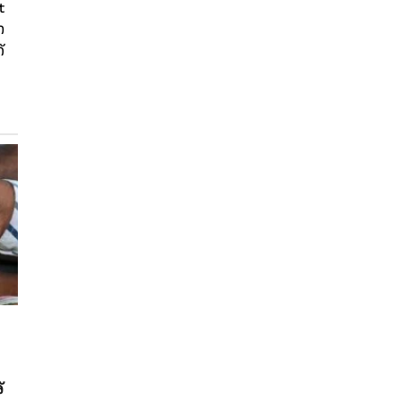
t
ന
്
്