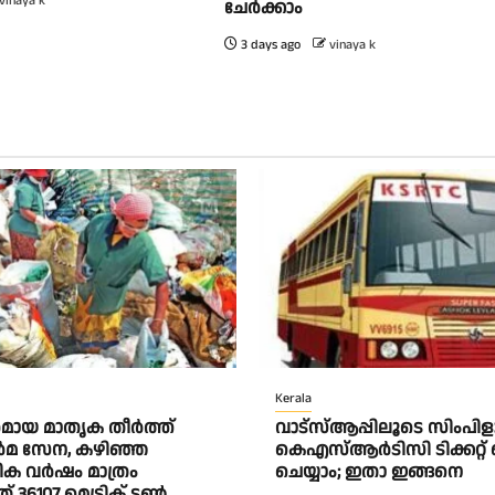
vinaya k
ചേർക്കാം
3 days ago
vinaya k
Kerala
മായ മാതൃക തീര്‍ത്ത്
വാട്‌സ്ആപ്പിലൂടെ സിംപി
‍മ സേന, കഴിഞ്ഞ
കെഎസ്ആര്‍ടിസി ടിക്കറ്റ് 
ിക വര്‍ഷം മാത്രം
ചെയ്യാം; ഇതാ ഇങ്ങനെ
് 36107 മെട്രിക് ടണ്‍