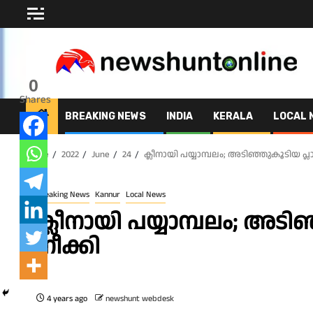
Skip
to
content
0
Shares
BREAKING NEWS
INDIA
KERALA
LOCAL 
Home
2022
June
24
ക്ലീനായി പയ്യാമ്പലം; അടിഞ്ഞുകൂടിയ പ്ലാസ
Breaking News
Kannur
Local News
ക്ലീനായി പയ്യാമ്പലം; അടിഞ
നീക്കി
4 years ago
newshunt webdesk