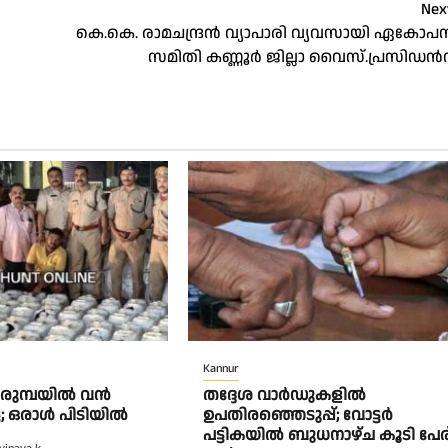
Nex
കെ.കെ. രാമചന്ദ്രൻ വ്യാപാരി വ്യവസായി ഏകോപ
സമിതി കണ്ണൂർ ജില്ലാ വൈസ്.പ്രസിഡൻറ
Kannur
പെരുമ്പയിൽ വൻ
തദ്ദേശ വാർഡുകളിൽ
േട്ട; ഒരാൾ പിടിയിൽ
ഉപതിരഞ്ഞെടുപ്പ്; വോട്ടർ
പട്ടികയിൽ ബുധനാഴ്ച കൂടി പേര