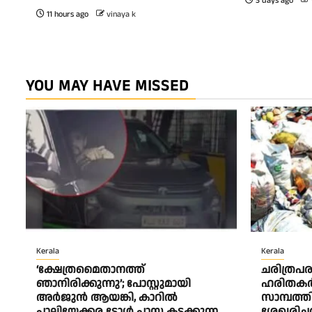
3 days ago
11 hours ago
vinaya k
YOU MAY HAVE MISSED
Kerala
Kerala
‘ക്ഷേത്രമൈതാനത്ത്
ചരിത്രപര
ഞാനിരിക്കുന്നു’; പോസ്റ്റുമായി
ഹരിതകര്
അർജുൻ ആയങ്കി, കാറിൽ
സാമ്പത്ത
പാലിയേക്കര ടോൾ പ്ലാസ കടക്കുന്ന
ശേഖരിച്ചത