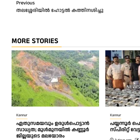
Post
Previous
തലശ്ശേരിയിൽ ഹോട്ടൽ കത്തിനശിച്ചു
navigation
MORE STORIES
Kannur
Kannur
ഏതുസമയവും ഉരുൾപൊട്ടാൻ
പയ്യന്നൂർ 
സാധ്യത; മുൾമുനയിൽ കണ്ണൂർ
സ്‌പിരിറ്റ് വ
ജില്ലയുടെ മലയോരം