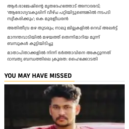
ആര്‍.രാജേഷിന്റെ മൃതദേഹത്തോട് അനാദരവ്;
‘ആരോഗ്യവകുപ്പിന് വീഴ്ച പറ്റിയിട്ടുണ്ടെങ്കില്‍ നടപടി
സ്വീകരിക്കും’; കെ മുരളീധരന്‍
അതിതീവ്ര മഴ തുടരും; നാലു ജില്ലകളിൽ റെഡ് അലർട്ട്
മാനന്തവാടിയിൽ മഴയത്ത് തെന്നിമാറിയ മൂന്ന്
ബസുകൾ കൂട്ടിയിടിച്ചു
മാതാപിതാക്കളില്‍ നിന്ന് ഭര്‍ത്താവിനെ അകറ്റുന്നത്
ദാമ്പത്യ ബന്ധത്തിലെ ക്രൂരത: ഹൈക്കോടതി
YOU MAY HAVE MISSED