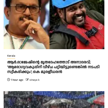
Kerala
ആര്‍.രാജേഷിന്റെ മൃതദേഹത്തോട് അനാദരവ്;
‘ആരോഗ്യവകുപ്പിന് വീഴ്ച പറ്റിയിട്ടുണ്ടെങ്കില്‍ നടപടി
സ്വീകരിക്കും’; കെ മുരളീധരന്‍
1 hour ago
vinaya k