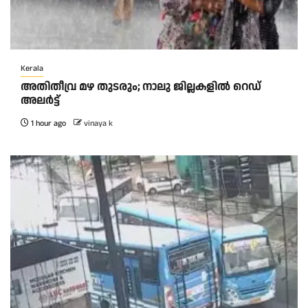
Kerala
അതിതീവ്ര മഴ തുടരും; നാലു ജില്ലകളിൽ റെഡ്
അലർട്ട്
1 hour ago
vinaya k