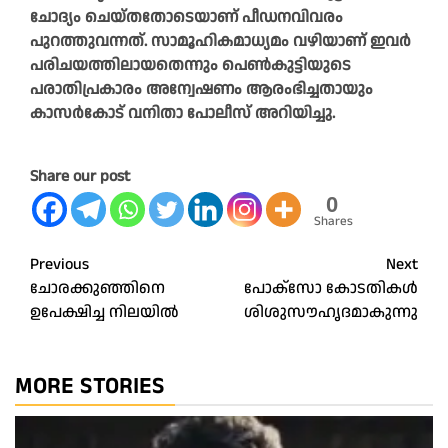
ചോദ്യം ചെയ്തതോടെയാണ് പീഡനവിവരം
പുറത്തുവന്നത്. സാമൂഹികമാധ്യമം വഴിയാണ് ഇവര്‍
പരിചയത്തിലായതെന്നും പെണ്‍കുട്ടിയുടെ
പരാതിപ്രകാരം അന്വേഷണം ആരംഭിച്ചതായും
കാസര്‍കോട് വനിതാ പോലീസ് അറിയിച്ചു.
Share our post
0
Shares
Post
Previous
Next
ചോരക്കുഞ്ഞിനെ
പോക്‌സോ കോടതികൾ
navigation
ഉപേക്ഷിച്ച നിലയിൽ
ശിശുസൗഹൃദമാകുന്നു
MORE STORIES