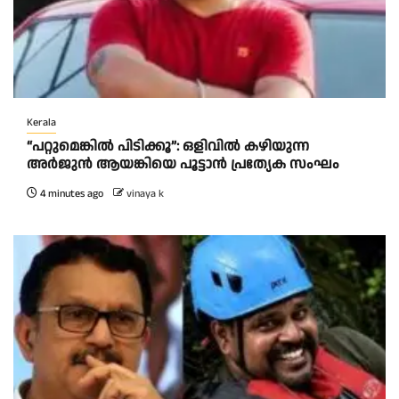
Kerala
“പറ്റുമെങ്കിൽ പിടിക്കൂ”: ഒളിവിൽ കഴിയുന്ന
അർജുൻ ആയങ്കിയെ പൂട്ടാൻ പ്രത്യേക സംഘം
4 minutes ago
vinaya k