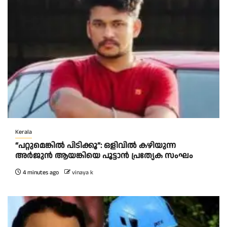
Kerala
“പറ്റുമെങ്കിൽ പിടിക്കൂ”: ഒളിവിൽ കഴിയുന്ന
അർജുൻ ആയങ്കിയെ പൂട്ടാൻ പ്രത്യേക സംഘം
4 minutes ago
vinaya k