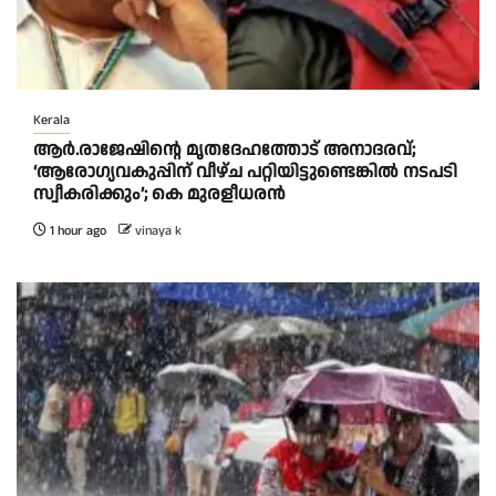
Kerala
ആര്‍.രാജേഷിന്റെ മൃതദേഹത്തോട് അനാദരവ്;
‘ആരോഗ്യവകുപ്പിന് വീഴ്ച പറ്റിയിട്ടുണ്ടെങ്കില്‍ നടപടി
സ്വീകരിക്കും’; കെ മുരളീധരന്‍
1 hour ago
vinaya k