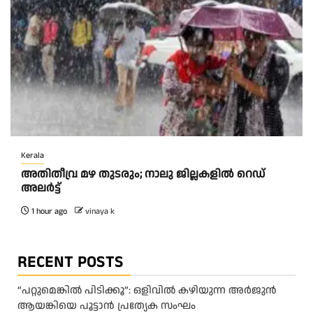
Kerala
അതിതീവ്ര മഴ തുടരും; നാലു ജില്ലകളിൽ റെഡ്
അലർട്ട്
1 hour ago
vinaya k
RECENT POSTS
“പറ്റുമെങ്കിൽ പിടിക്കൂ”: ഒളിവിൽ കഴിയുന്ന അർജുൻ
ആയങ്കിയെ പൂട്ടാൻ പ്രത്യേക സംഘം