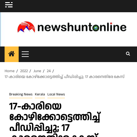
Skip
to
content
Primary
Menu
Home
2022
June
24
17-കാരിയെ കോഴിക്കോട്ടെത്തിച്ച് പീഡിപ്പിച്ചു; 17 കാരനെതിരേ കേസ്
Breaking News
Kerala
Local News
17-കാരിയെ
കോഴിക്കോട്ടെത്തിച്ച്
പീഡിപ്പിച്ചു; 17