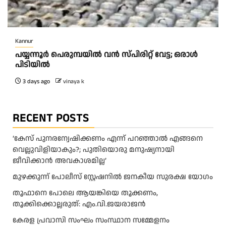
Kannur
പയ്യന്നൂർ പെരുമ്പയിൽ വൻ സ്‌പിരിറ്റ് വേട്ട; ഒരാൾ
പിടിയിൽ
3 days ago
vinaya k
RECENT POSTS
‘കേസ് പുനരന്വേഷിക്കണം എന്ന് പറഞ്ഞാൽ എങ്ങനെ
വെല്ലുവിളിയാകും?; പുതിയൊരു മനുഷ്യനായി
ജീവിക്കാൻ അവകാശമില്ല’
മുഴക്കുന്ന് പോലീസ് സ്റ്റേഷനിൽ ജനകീയ സുരക്ഷ യോഗം
തൂഫാനെ പോലെ ആയങ്കിയെ തൂക്കണം,
തൂക്കിക്കൊല്ലരുത്: എം.വി.ജയരാജന്‍
കേരള പ്രവാസി സംഘം സംസ്ഥാന സമ്മേളനം