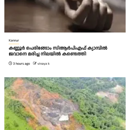
Kannur
കണ്ണൂർ പെരിങ്ങോം സിആർപിഎഫ് ക്യാമ്പിൽ
ജവാനെ മരിച്ച നിലയിൽ കണ്ടെത്തി
3 hours ago
vinaya k