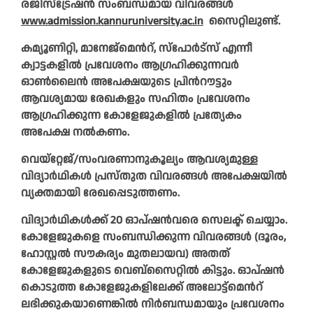
രജിസ്ട്രേഷൻ സംബന്ധമായ വിവരങ്ങൾ
www.admission.kannuruniversity.ac.in
സൈറ്റിലുണ്ട്.
കമ്യൂണിറ്റി, മാനേജ്മെൻറ്, സ്പോർട്സ് എന്നീ
ക്വാട്ടകളിൽ പ്രവേശനം ആഗ്രഹിക്കുന്നവർ
ഓൺലൈൻ അപേക്ഷയുടെ പ്രിൻറൗട്ടും
ആവശ്യമായ രേഖകളും സഹിതം പ്രവേശനം
ആഗ്രഹിക്കുന്ന കോളേജുകളിൽ പ്രത്യേകം
അപേക്ഷ നൽകണം.
വെയ്റ്റേജ്/സംവരണാനുകൂല്യം ആവശ്യമുള്ള
വിദ്യാർഥികൾ പ്രസ്തുത വിവരങ്ങൾ അപേക്ഷയിൽ
വ്യക്തമായി രേഖപ്പെടുത്തണം.
വിദ്യാർഥികൾക്ക് 20 ഓപ്ഷൻവരെ സെലക്ട് ചെയ്യാം.
കോളേജുകളെ സംബന്ധിക്കുന്ന വിവരങ്ങൾ (ദൂരം,
ഹോസ്റ്റൽ സൗകര്യം മുതലായവ) അതത്
കോളേജുകളുടെ വെബ്സൈറ്റിൽ കിട്ടും. ഓപ്ഷൻ
കൊടുത്ത കോളേജുകളിലേക്ക് അലോട്ട്മെൻറ്
ലഭിക്കുകയാണെങ്കിൽ നിർബന്ധമായും പ്രവേശനം