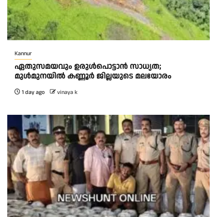
Kannur
ഏതുസമയവും ഉരുൾപൊട്ടാൻ സാധ്യത;
മുൾമുനയിൽ കണ്ണൂർ ജില്ലയുടെ മലയോരം
1 day ago
vinaya k