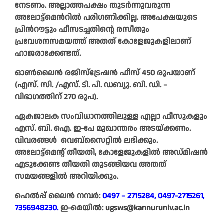
നേടണം. അല്ലാത്തപക്ഷം തുടർന്നുവരുന്ന
അലോട്ട്മെൻറിൽ പരിഗണിക്കില്ല. അപേക്ഷയുടെ
പ്രിൻറൗട്ടും ഫീസടച്ചതിന്റെ രസീതും
പ്രവേശനസമയത്ത് അതത് കോളേജുകളിലാണ്
ഹാജരാക്കേണ്ടത്.
ഓൺലൈൻ രജിസ്ട്രേഷൻ ഫീസ് 450 രൂപയാണ്
(എസ്. സി. /എസ്. ടി. പി. ഡബ്യു. ബി. ഡി. –
വിഭാഗത്തിന് 270 രൂപ).
ഏകജാലക സംവിധാനത്തിലുള്ള എല്ലാ ഫീസുകളും
എസ്. ബി. ഐ. ഇ-പേ മുഖാന്തരം അടയ്ക്കണം.
വിവരങ്ങൾ വെബ്സൈറ്റിൽ ലഭിക്കും.
അലോട്ട്മെന്റ് തീയതി, കോളേജുകളിൽ അഡ്മിഷൻ
എടുക്കേണ്ട തീയതി തുടങ്ങിയവ അതത്
സമയങ്ങളിൽ അറിയിക്കും.
ഹെൽപ്പ് ലൈൻ നമ്പർ:
0497 – 2715284, 0497-2715261,
7356948230.
ഇ-മെയിൽ:
ugsws@kannuruniv.ac.in