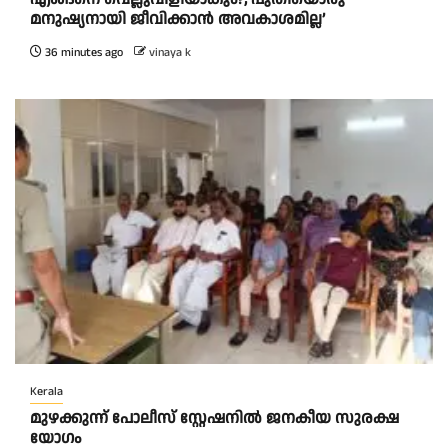
മനുഷ്യനായി ജീവിക്കാൻ അവകാശമില്ല’
36 minutes ago
vinaya k
Kerala
മുഴക്കുന്ന് പോലീസ് സ്റ്റേഷനിൽ ജനകീയ സുരക്ഷ
യോഗം