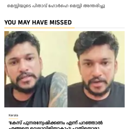
മെസ്സിയുടെ പിതാവ് ഹോർഹെ മെസ്സി അന്തരിച്ചു
YOU MAY HAVE MISSED
Kerala
‘കേസ് പുനരന്വേഷിക്കണം എന്ന് പറഞ്ഞാൽ
എങ്ങനെ വെല്ലുവിളിയാകും?; പുതിയൊരു