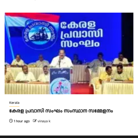
Kerala
കേരള പ്രവാസി സംഘം സംസ്ഥാന സമ്മേളനം
1 hour ago
vinaya k