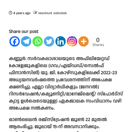
4 years ago
newshunt webdesk
Share our post
0
Shares
കണ്ണൂർ: സർവകലാശാലയുടെ അഫിലിയേറ്റഡ്
കോളേജുകളിലെ (ഗവ./എയ്ഡഡ്/സെൽഫ്
ഫിനാൻസിങ്) യു. ജി. കോഴ്സുകളിലേക്ക് 2022-23
അധ്യയനവർഷത്തെ പ്രവേശനത്തിന് അപേക്ഷ
ക്ഷണിച്ചു. എല്ലാ വിദ്യാർഥികളും (ജനറൽ)
റിസർവേഷൻ/കമ്യൂണിറ്റി/മാനേജ്മെന്റ്/ സ്പോർട്സ്
ക്വാട്ട ഉൾപ്പെടെയുള്ള) ഏകജാലക സംവിധാനം വഴി
അപേക്ഷ നൽകണം.
ഓൺലൈൻ രജിസ്ട്രേഷൻ ജൂൺ 22 മുതൽ
ആരംഭിച്ചു. ജൂലായ് 15-ന് അവസാനിക്കും.