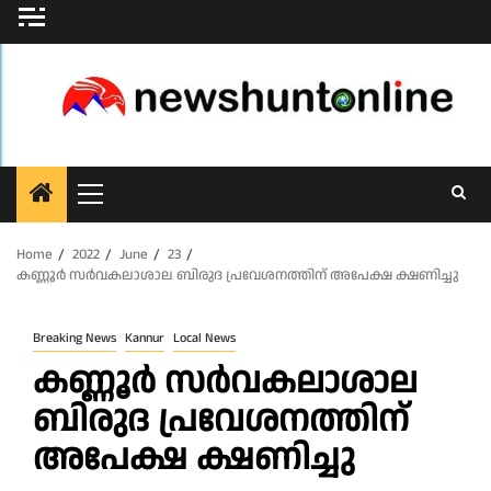
Skip
to
content
Primary
Menu
Home
2022
June
23
കണ്ണൂർ സർവകലാശാല ബിരുദ പ്രവേശനത്തിന് അപേക്ഷ ക്ഷണിച്ചു
Breaking News
Kannur
Local News
കണ്ണൂർ സർവകലാശാല
ബിരുദ പ്രവേശനത്തിന്
അപേക്ഷ ക്ഷണിച്ചു