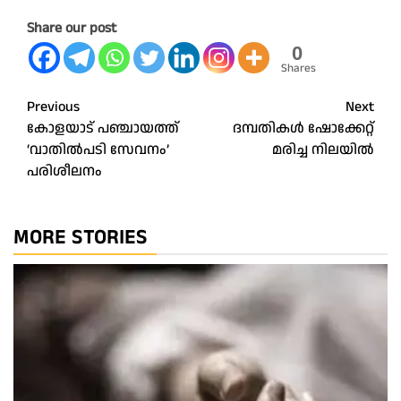
Share our post
0
Shares
Post
Previous
Next
കോളയാട് പഞ്ചായത്ത്‌
ദമ്പതികൾ ഷോക്കേറ്റ്‌
navigation
‘വാതിൽപടി സേവനം’
മരിച്ച നിലയിൽ
പരിശീലനം
MORE STORIES