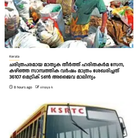
Kerala
ചരിത്രപരമായ മാതൃക തീര്‍ത്ത് ഹരിതകര്‍മ സേന,
കഴിഞ്ഞ സാമ്പത്തിക വര്‍ഷം മാത്രം ശേഖരിച്ചത്
36107 മെട്രിക് ടണ്‍ അജൈവ മാലിന്യം
8 hours ago
vinaya k