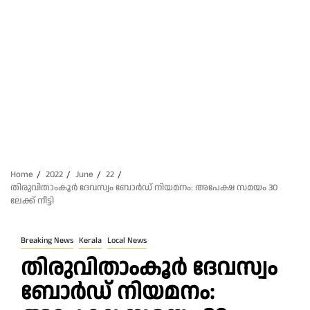
Home
2022
June
22
തിരുവിതാംകൂർ ദേവസ്വം ബോർഡ്‌ നിയമനം: അപേക്ഷ സമയം 30
ലേക്ക്‌ നീട്ടി
Breaking News
Kerala
Local News
തിരുവിതാംകൂർ ദേവസ്വം
ബോർഡ്‌ നിയമനം: