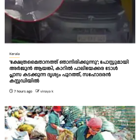
Kerala
‘ക്ഷേത്രമൈതാനത്ത് ഞാനിരിക്കുന്നു’; പോസ്റ്റുമായി
അർജുൻ ആയങ്കി, കാറിൽ പാലിയേക്കര ടോൾ
പ്ലാസ കടക്കുന്ന ദൃശ്യം പുറത്ത്, സഹോദരൻ
കസ്റ്റഡിയിൽ
7 hours ago
vinaya k