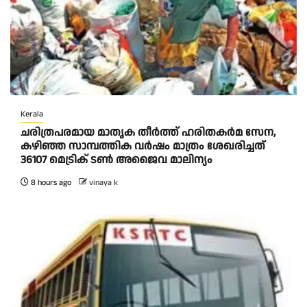
Kerala
ചരിത്രപരമായ മാതൃക തീര്‍ത്ത് ഹരിതകര്‍മ സേന,
കഴിഞ്ഞ സാമ്പത്തിക വര്‍ഷം മാത്രം ശേഖരിച്ചത്
36107 മെട്രിക് ടണ്‍ അജൈവ മാലിന്യം
8 hours ago
vinaya k