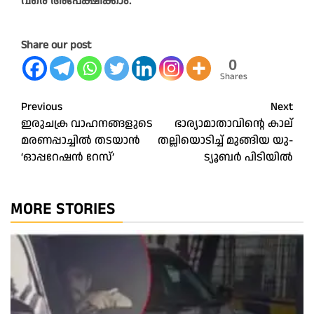
വരെ അപേക്ഷിക്കാം.
Share our post
0
Shares
Post
Previous
Next
ഇരുചക്ര വാഹനങ്ങളുടെ
ഭാര്യാമാതാവിന്റെ കാല്‌
navigation
മരണപ്പാച്ചിൽ തടയാൻ
തല്ലിയൊടിച്ച്‌ മുങ്ങിയ യു-
‘ഓപ്പറേഷൻ റേസ്‌’
ട്യൂബർ പിടിയിൽ
MORE STORIES