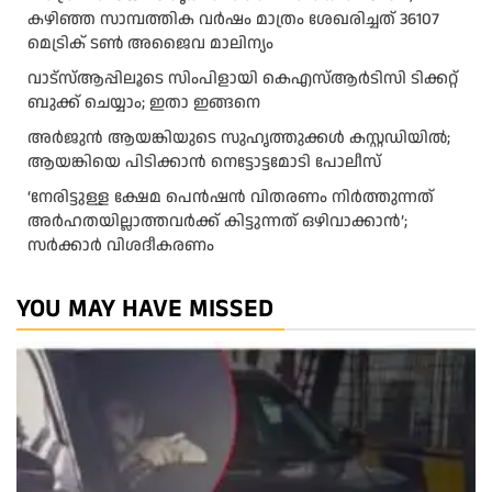
കഴിഞ്ഞ സാമ്പത്തിക വര്‍ഷം മാത്രം ശേഖരിച്ചത് 36107
മെട്രിക് ടണ്‍ അജൈവ മാലിന്യം
വാട്‌സ്ആപ്പിലൂടെ സിംപിളായി കെഎസ്ആര്‍ടിസി ടിക്കറ്റ്
ബുക്ക് ചെയ്യാം; ഇതാ ഇങ്ങനെ
അർജുൻ ആയങ്കിയുടെ സുഹൃത്തുക്കൾ കസ്റ്റഡിയിൽ;
ആയങ്കിയെ പിടിക്കാൻ നെട്ടോട്ടമോടി പോലീസ്
‘നേരിട്ടുള്ള ക്ഷേമ പെൻഷൻ വിതരണം നി‍‍ർത്തുന്നത്
അർഹതയില്ലാത്തവർക്ക് കിട്ടുന്നത് ഒഴിവാക്കാൻ’;
സർക്കാ‍ർ വിശദീകരണം
YOU MAY HAVE MISSED