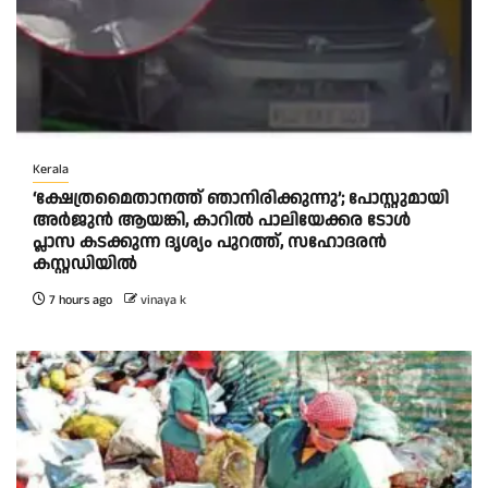
Kerala
‘ക്ഷേത്രമൈതാനത്ത് ഞാനിരിക്കുന്നു’; പോസ്റ്റുമായി
അർജുൻ ആയങ്കി, കാറിൽ പാലിയേക്കര ടോൾ
പ്ലാസ കടക്കുന്ന ദൃശ്യം പുറത്ത്, സഹോദരൻ
കസ്റ്റഡിയിൽ
7 hours ago
vinaya k