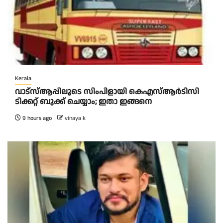
Kerala
വാട്‌സ്ആപ്പിലൂടെ സിംപിളായി കെഎസ്ആര്‍ടിസി
ടിക്കറ്റ് ബുക്ക് ചെയ്യാം; ഇതാ ഇങ്ങനെ
9 hours ago
vinaya k