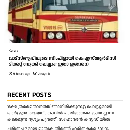
Kerala
വാട്‌സ്ആപ്പിലൂടെ സിംപിളായി കെഎസ്ആര്‍ടിസി
ടിക്കറ്റ് ബുക്ക് ചെയ്യാം; ഇതാ ഇങ്ങനെ
9 hours ago
vinaya k
RECENT POSTS
‘ക്ഷേത്രമൈതാനത്ത് ഞാനിരിക്കുന്നു’; പോസ്റ്റുമായി
അർജുൻ ആയങ്കി, കാറിൽ പാലിയേക്കര ടോൾ പ്ലാസ
കടക്കുന്ന ദൃശ്യം പുറത്ത്, സഹോദരൻ കസ്റ്റഡിയിൽ
ചരിത്രപരമായ മാതൃക തീര്‍ത്ത് ഹരിതകര്‍മ സേന,