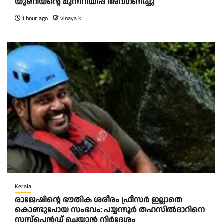
യൂണിയന്റെ മുന്നറിയിപ്പ് അവഗണിച്ചു
1 hour ago
vinaya k
Kerala
രാജേഷിന്റെ ഭൗതിക ശരീരം ഫ്രീസർ ഇല്ലാതെ
കൊണ്ടുപോയ സംഭവം: പയ്യന്നൂർ തഹസിൽദാറിനെ
സസ്പെൻഡ് ചെയ്യാൻ നിർദ്ദേശം