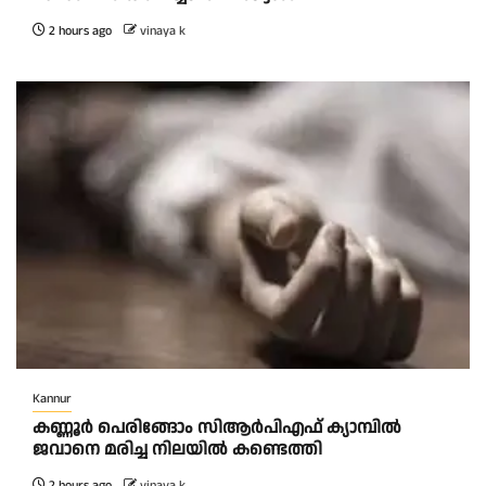
2 hours ago
vinaya k
Kannur
കണ്ണൂർ പെരിങ്ങോം സിആർപിഎഫ് ക്യാമ്പിൽ
ജവാനെ മരിച്ച നിലയിൽ കണ്ടെത്തി
2 hours ago
vinaya k