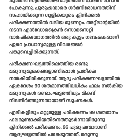
ചുമതല സ്‌ത്രീകൾക്ക് മാത്രമെന്ന ധാരണ മാറാൻ
പോകുന്നു. പുരുഷന്മാരെ ഗർഭനിരോധനത്തിന്
സഹായിക്കുന്ന ഗുളികയുടെ ക്ലിനിക്കൽ
പരീക്ഷണത്തിൽ വലിയ മുന്നേറ്റം. അറ്റ്‌ലാന്റയിൽ
നടന്ന എൻഡോക്രൈൻ സൊസൈറ്റി
വാർഷികയോഗത്തിൽ ഒരു കൂട്ടം ഗവേഷകരാണ്
ഏറെ പ്രാധാന്യമുള്ള വിവരങ്ങൾ
പങ്കുവെച്ചിരിക്കുന്നത്.
പരീക്ഷണഘട്ടത്തിലെത്തിയ രണ്ടു
മരുന്നുമൂലകങ്ങളാണിപ്പോൾ പ്രതീക്ഷ
നൽകിയിരിക്കുന്നത്. ആദ്യ പരീക്ഷണഘട്ടത്തിൽ
ഏകദേശം 90 ശതമാനത്തിലധികം ഫലം നൽകിയ
മരുന്നുകൾ രണ്ടാംഘട്ടത്തിലും മികവ്
നിലനിർത്തുന്നതായാണ് സൂചനകൾ.
എലികളിലും മറ്റുമുള്ള പരീക്ഷണം 99 ശതമാനം
ഫലമുണ്ടാക്കിയതിനെത്തുടർന്നായിരുന്നു
ക്ലിനിക്കൽ പരീക്ഷണം. 96 പുരുഷന്മാരാണ്
ആദ്യഘട്ടത്തിൽ പങ്കെടുത്തത്. മരുന്നു