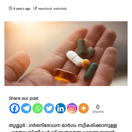
4 years ago
newshunt webdesk
Share our post
0
Shares
തൃശ്ശൂർ : ഗർഭനിരോധന മാർഗം സ്വീകരിക്കാനുള്ള