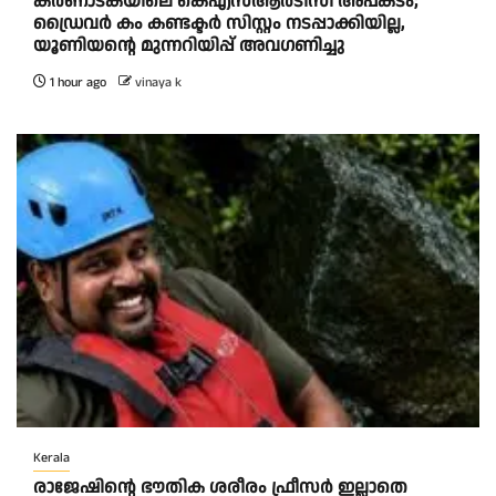
കര്‍ണാടകയിലെ കെഎസ്ആര്‍ടിസി അപകടം;
ഡ്രൈവര്‍ കം കണ്ടക്ടര്‍ സിസ്റ്റം നടപ്പാക്കിയില്ല,
യൂണിയന്റെ മുന്നറിയിപ്പ് അവഗണിച്ചു
1 hour ago
vinaya k
Kerala
രാജേഷിന്റെ ഭൗതിക ശരീരം ഫ്രീസർ ഇല്ലാതെ