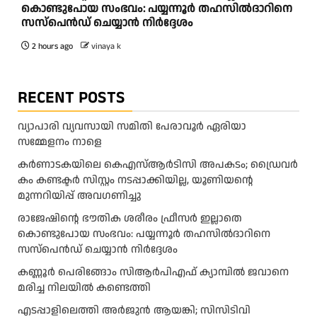
കൊണ്ടുപോയ സംഭവം: പയ്യന്നൂർ തഹസിൽദാറിനെ
സസ്പെൻഡ് ചെയ്യാൻ നിർദ്ദേശം
2 hours ago
vinaya k
RECENT POSTS
വ്യാപാരി വ്യവസായി സമിതി പേരാവൂർ ഏരിയാ
സമ്മേളനം നാളെ
കര്‍ണാടകയിലെ കെഎസ്ആര്‍ടിസി അപകടം; ഡ്രൈവര്‍
കം കണ്ടക്ടര്‍ സിസ്റ്റം നടപ്പാക്കിയില്ല, യൂണിയന്റെ
മുന്നറിയിപ്പ് അവഗണിച്ചു
രാജേഷിന്റെ ഭൗതിക ശരീരം ഫ്രീസർ ഇല്ലാതെ
കൊണ്ടുപോയ സംഭവം: പയ്യന്നൂർ തഹസിൽദാറിനെ
സസ്പെൻഡ് ചെയ്യാൻ നിർദ്ദേശം
കണ്ണൂർ പെരിങ്ങോം സിആർപിഎഫ് ക്യാമ്പിൽ ജവാനെ
മരിച്ച നിലയിൽ കണ്ടെത്തി
എടപ്പാളിലെത്തി അർജുൻ ആയങ്കി; സിസിടിവി