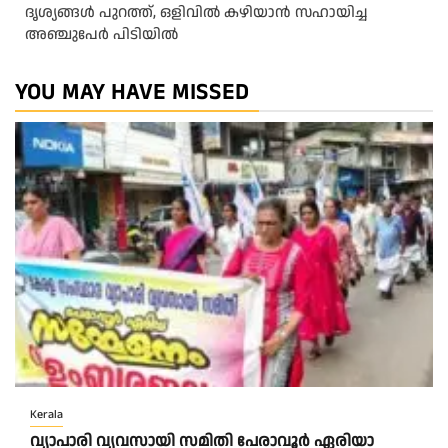
ദൃശ്യങ്ങൾ പുറത്ത്, ഒളിവിൽ കഴിയാൻ സഹായിച്ച
അഞ്ചുപേർ പിടിയിൽ
YOU MAY HAVE MISSED
Kerala
വ്യാപാരി വ്യവസായി സമിതി പേരാവൂർ ഏരിയാ