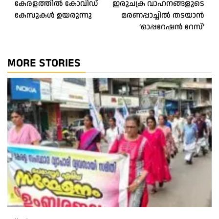
കേരളത്തിൽ കോവിഡ്
ഇരുചക്ര വാഹനങ്ങളുടെ
navigation
കേസുകൾ ഉയരുന്നു
മരണപ്പാച്ചിൽ തടയാൻ
‘ഓപ്പറേഷൻ റേസ്‌’
MORE STORIES