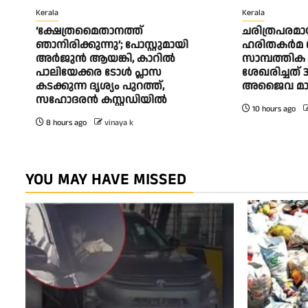
Kerala
Kerala
‘ക്ഷേത്രമൈതാനത്ത്
ചരിത്രപരമായ
ഞാനിരിക്കുന്നു’; പോസ്റ്റുമായി
ഹരിതകര്‍മ
അർജുൻ ആയങ്കി, കാറിൽ
സാമ്പത്തിക 
പാലിയേക്കര ടോൾ പ്ലാസ
ശേഖരിച്ചത് 3
കടക്കുന്ന ദൃശ്യം പുറത്ത്,
അജൈവ മാല
സഹോദരൻ കസ്റ്റഡിയിൽ
10 hours ago
8 hours ago
vinaya k
YOU MAY HAVE MISSED