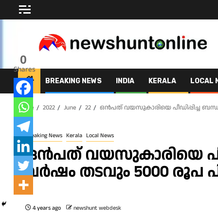
Skip
to
content
0
Shares
BREAKING NEWS
INDIA
KERALA
LOCAL 
Home
2022
June
22
ഒൻപത് വയസുകാരിയെ പീഡിപ്പിച്ച ബന്ധ
Breaking News
Kerala
Local News
ഒൻപത് വയസുകാരിയെ പീഡി
വർഷം തടവും 5000 രൂപ 
4 years ago
newshunt webdesk