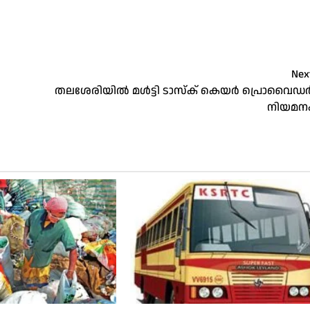
Nex
തലശേരിയിൽ മൾട്ടി ടാസ്‌ക് കെയർ പ്രൊവൈഡ
നിയമന