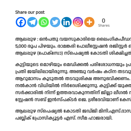
Share our post
0
Shares
ആലപ്പുഴ : ഒൻപതു വയസുകാരിയെ ലൈംഗികപീ‍ഡനത
5,000 രൂപ പിഴയും. രാമങ്കരി പോലീസ്റ്റേഷൻ രജിസ
ആലപ്പുഴ (പോക്സോ) സ്പെഷ്യൽ കോടതി ശിക്ഷിച്ചത്
കുട്ടിയുടെ മൊഴിയും മെഡിക്കൽ പരിശോധനയും പ്
പ്രതി ജയിലിലായിരുന്നു. അഞ്ചു വർഷം കഠിന തടവും 5
ആറുമാസം കൂടുതൽ തടവുശിക്ഷ അനുഭവിക്കണം. പിഴ
നൽകാൻ വിധിയിൽ നിർദേശിക്കുന്നു. കുട്ടിക്ക് യുക്
സർക്കാരിൽ നിന്ന് ഉത്തരവാകുന്നതിന് ജില്ലാ ലീഗൽ
സ്റ്റേഷൻ സബ് ഇൻസ്‌പക്‌ടർ ജെ. ശ്രീദേവിയാണ് കേസ് അന
ആലപ്പുഴ സ്‌പെഷ്യൽ കോടതി ജഡ്‌ജി മിനി.എസ്.ദാസാണ
പബ്ലിക് പ്രോസിക്യൂട്ടർ എസ്. സീമ ഹാജരായി.