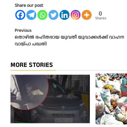
Share our post
0
Shares
Post
Previous
തൊഴിൽ രഹിതരായ യുവതീ യുവാക്കൾക്ക് വാഹന
navigation
വായ്പാ പദ്ധതി
MORE STORIES