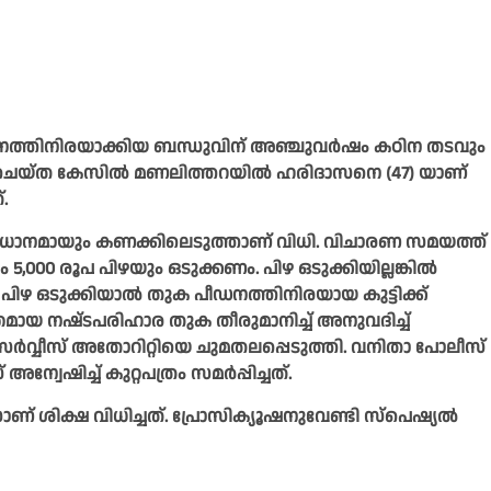
്തിനിരയാക്കിയ ബന്ധുവിന് അഞ്ചുവർഷം കഠിന തടവും
്റ്റർ ചെയ്‌ത കേസിൽ മണലിത്തറയിൽ ഹരിദാസനെ (47) യാണ്
.
രധാനമായും കണക്കിലെടുത്താണ് വിധി. വിചാരണ സമയത്ത്
,000 രൂപ പിഴയും ഒടുക്കണം. പിഴ ഒടുക്കിയില്ലങ്കിൽ
 ഒടുക്കിയാൽ തുക പീ‍ഡനത്തിനിരയായ കുട്ടിക്ക്
തമായ നഷ്‌ട‌പരിഹാര തുക തീരുമാനിച്ച് അനുവദിച്ച്
 സർവ്വീസ് അതോറിറ്റിയെ ചുമതലപ്പെടുത്തി. വനിതാ പോലീസ്
്വേഷിച്ച് കുറ്റപത്രം സമർപ്പിച്ചത്.
് ശിക്ഷ വിധിച്ചത്. പ്രോസിക്യൂഷനുവേണ്ടി സ്‌പെഷ്യൽ