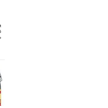
t
ർ
ം