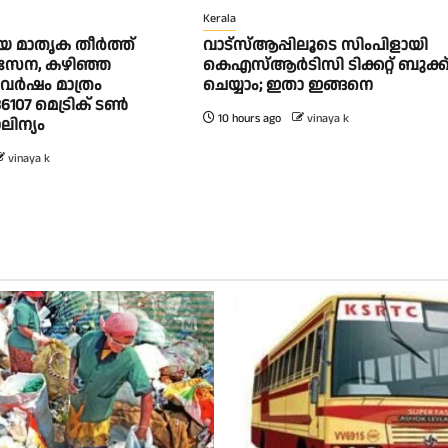
Kerala
 മാതൃക തീര്‍ത്ത്
വാട്‌സ്ആപ്പിലൂടെ സിംപിളായി
 സേന, കഴിഞ്ഞ
കെഎസ്ആര്‍ടിസി ടിക്കറ്റ് ബുക്ക
വര്‍ഷം മാത്രം
ചെയ്യാം; ഇതാ ഇങ്ങനെ
6107 മെട്രിക് ടണ്‍
10 hours ago
vinaya k
ിന്യം
vinaya k