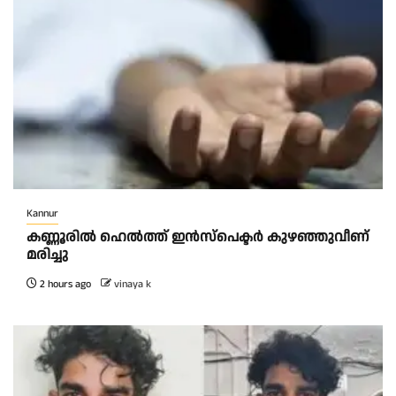
Kannur
ക​ണ്ണൂ​രി​ൽ ഹെ​ൽ​ത്ത്‌ ഇ​ൻ​സ്‌​പെ​ക്ട​ർ കു​ഴ​ഞ്ഞു​വീ​ണ്
മ​രി​ച്ചു
2 hours ago
vinaya k