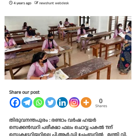
4 years ago
newshunt webdesk
Share our post
0
Shares
തിരുവനന്തപുരം : രണ്ടാം വർഷ ഹയർ
സെക്കൻഡറി പരീക്ഷാ ഫലം ചൊവ്വ പകൽ 11ന്‌
സെക്രട്ടേറിയറ്റിലെ പി.ആർ.ഡി ചേംബറിൽ മന്ത്രി വി.