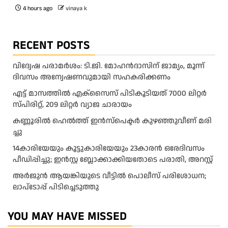
4 hours ago
vinaya k
RECENT POSTS
വിദ്വേഷ പരാമർശം: ടി.ജി. മോഹൻദാസിന് ജാമ്യം, മൂന്ന്
ദിവസം അന്വേഷണവുമായി സഹകരിക്കണം
എട്ട് മാസത്തിൽ എക്സൈസ് പിടികൂടിയത് 7000 ലിറ്റർ
സ്പിരിറ്റ്‌, 209 ലിറ്റർ വ്യാജ ചാരായം
ക​ണ്ണൂ​രി​ൽ ഹെ​ൽ​ത്ത്‌ ഇ​ൻ​സ്‌​പെ​ക്ട​ർ കു​ഴ​ഞ്ഞു​വീ​ണ് മ​രി​
ച്ചു
14കാരിയേയും കൂട്ടുകാരിയേയും 23കാരൻ ഒരേദിവസം
പീഡിപ്പിച്ചു; ഇൻസ്റ്റ ബ്ലോക്കാക്കിയതോടെ പരാതി, അറസ്റ്റ്
അർജുൻ ആയങ്കിയുടെ വീട്ടിൽ പൊലീസ് പരിശോധന;
ലാപ്ടോപ്പ് പിടിച്ചെടുത്തു
YOU MAY HAVE MISSED