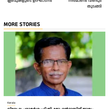
ക്ലബുകളുടെ ഉദ്ഘാടനം
നിർമാണം വീണ്ടും
തുടങ്ങി
MORE STORIES
Kerala