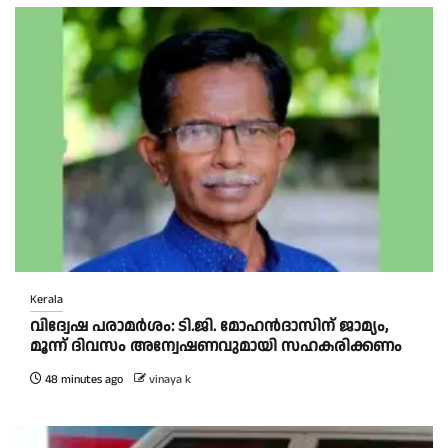
Kerala
വിദ്വേഷ പരാമർശം: ടി.ജി. മോഹൻദാസിന് ജാമ്യം,
മൂന്ന് ദിവസം അന്വേഷണവുമായി സഹകരിക്കണം
48 minutes ago
vinaya k