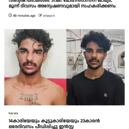
വിദ്വേഷ പരാമർശം: ടി.ജി. മോഹൻദാസിന് ജാമ്യം,
മൂന്ന് ദിവസം അന്വേഷണവുമായി സഹകരിക്കണം
48 minutes ago
vinaya k
Kerala
14കാരിയേയും കൂട്ടുകാരിയേയും 23കാരൻ
ഒരേദിവസം പീഡിപ്പിച്ചു; ഇൻസ്റ്റ