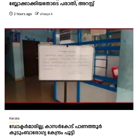
ബ്ലോക്കാക്കിയതോടെ പരാതി, അറസ്റ്റ്
2 hours ago
vinaya k
Kerala
ഡോക്ടർമാരില്ല; കാസർകോട് പാണത്തൂർ
കുടുംബാരോഗ്യ കേന്ദ്രം പൂട്ടി