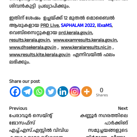
ശിവൻകുട്ടി പ്രഖ്യാപിക്കും.
ഇതിന്‌ ശേഷം ഉച്ചയ്ക്ക് 12 മുതൽ മൊബൈൽ
ആപ്പുകളായ
PRD Live
,
SAPHALAM 2022
,
iExaMS
,
വെബ്‌സൈറ്റുകളായ
prd.kerala.gov.in
,
results.kerala.gov.in
,
www.examresults.kerala.gov.in
,
www.dhsekerala.gov.in
,
www.keralaresults.nic.in
,
www.results.kite.kerala.gov.in
എന്നിവയിൽ ഫലം
ലഭിക്കും.
Share our post
0
Shares
Post
Previous
Next
പേരാവൂർ സെയ്ന്റ്
കണ്ണൂർ നഗരത്തിലെ
navigation
ജോസഫ്സ്
പാർക്കിങ്
എച്ച്.എസ്.എസ്സിൽ വിവിധ
സമുച്ചയങ്ങളുടെ