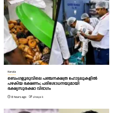
Kerala
ബെംഗളൂരുവിലെ പഞ്ചനക്ഷത്ര ഹോട്ടലുകളിൽ
പഴകിയ ഭക്ഷണം; പരിശോധനയുമായി
ഭക്ഷ്യസുരക്ഷാ വിഭാഗം
8 hours ago
vinaya k