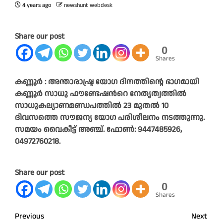
4 years ago
newshunt webdesk
Share our post
0
Shares
കണ്ണൂർ : അന്താരാഷ്ട്ര യോഗ ദിനത്തിന്റെ ഭാഗമായി
കണ്ണൂർ സാധു ഫൗണ്ടേഷന്‍റെ നേതൃത്വത്തിൽ
സാധുകല്യാണമണ്ഡപത്തിൽ 23 മുതൽ 10
ദിവസത്തെ സൗജന്യ യോഗ പരിശീലനം നടത്തുന്നു.
സമയം വൈകീട്ട് അഞ്ച്. ഫോൺ: 9447485926,
04972760218.
Share our post
0
Shares
Post
Previous
Next