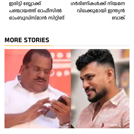
ഇരിട്ടി ബ്ലോക്ക്
ഗര്‍ഭിണികള്‍ക്ക് നിയമന
navigation
പഞ്ചായത്ത് ഓഫീസിൽ
വിലക്കുമായി ഇന്ത്യന്‍
ഓംബുഡ്‌സ്മാൻ സിറ്റിങ്
ബാങ്ക്
MORE STORIES