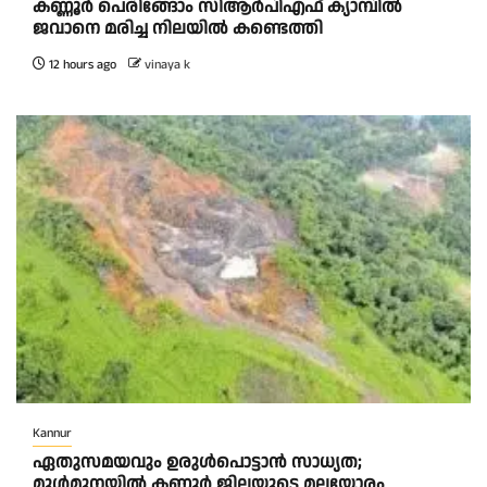
കണ്ണൂർ പെരിങ്ങോം സിആർപിഎഫ് ക്യാമ്പിൽ
ജവാനെ മരിച്ച നിലയിൽ കണ്ടെത്തി
12 hours ago
vinaya k
Kannur
ഏതുസമയവും ഉരുൾപൊട്ടാൻ സാധ്യത;
മുൾമുനയിൽ കണ്ണൂർ ജില്ലയുടെ മലയോരം