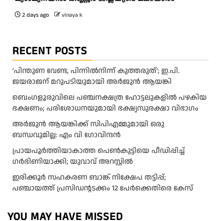
2 days ago
vinaya k
RECENT POSTS
‘പിന്തുണ വേണ്ട, പിന്നിൽനിന്ന് കുത്തരുത്’; ഇ.പി.
ജയരാജന് മറുപടിയുമായി അർജുൻ ആയങ്കി
ബെംഗളൂരുവിലെ പഞ്ചനക്ഷത്ര ഹോട്ടലുകളിൽ പഴകിയ
ഭക്ഷണം; പരിശോധനയുമായി ഭക്ഷ്യസുരക്ഷാ വിഭാഗം
അര്‍ജുന്‍ ആയങ്കിക്ക് സിപിഎമ്മുമായി ഒരു
ബന്ധവുമില്ല: എം വി ഗോവിന്ദന്‍
പ്രായപൂർത്തിയാകാത്ത പെൺകുട്ടിയെ പീഡിപ്പിച്ച്
ഗർഭിണിയാക്കി; യുവാവ് അറസ്റ്റിൽ
ഇരിക്കൂർ സഹകരണ ബാങ്ക് നിക്ഷേപ തട്ടിപ്പ്;
പഞ്ചായത്ത് പ്രസിഡൻ്റടക്കം 12 പേർക്കെതിരെ കേസ്
YOU MAY HAVE MISSED