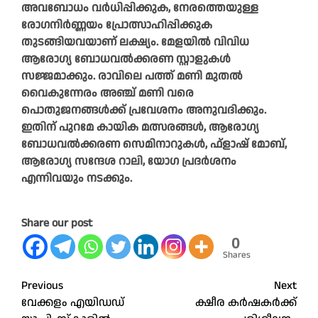
അവബോധം വർധിപ്പിക്കുക, നേരത്തെയുള്ള
രോഗനിർണ്ണയം പ്രോത്സാഹിപ്പിക്കുക
തുടങ്ങിയവയാണ് ലക്ഷ്യം. മേളയിൽ വിവിധ
ആരോഗ്യ ബോധവൽക്കരണ സ്റ്റാളുകൾ
സജ്ജമാക്കും. രാവിലെ പത്ത് മണി മുതൽ
വൈകുന്നേരം അഞ്ച് മണി വരെ
പൊതുജനങ്ങൾക്ക് പ്രവേശനം അനുവദിക്കും.
ഇതിന് പുറമേ കായിക മത്സരങ്ങൾ, ആരോഗ്യ
ബോധവൽക്കരണ സെമിനാറുകൾ, ഫ്ളാഷ് മോബ്,
ആരോഗ്യ സന്ദേശ റാലി, യോഗ പ്രദർശനം
എന്നിവയും നടക്കും.
Share our post
0
Shares
Post
Previous
Next
വേക്കളം എയിഡഡ്
ക്ഷീര കർഷകർക്ക്
navigation