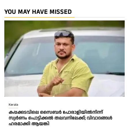
YOU MAY HAVE MISSED
Kerala
കപ്പക്കടവിലെ സൈബർ പോരാളിയിൽനിന്ന്
സ്വർണം പൊട്ടിക്കൽ തലവനിലേക്ക്; വിവാദങ്ങൾ
ഹരമാക്കി ആയങ്കി