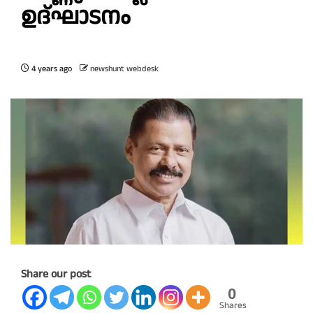
ഉദ്ഘാടനം
4 years ago
newshunt webdesk
Share our post
0
Shares