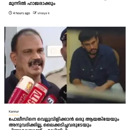
മുന്നില്‍ ഹാജരാക്കും
4 hours ago
vinaya k
Kannur
പോലീസിനെ വെല്ലുവിളിക്കാൻ ഒരു ആയങ്കിയേയും
അനുവദിക്കില്ല, ലൈക്കടിച്ചവരുടേയും