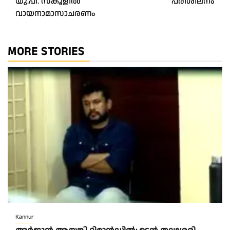
യു.പി. സ്കൂളിൽ
പരിശീലനം
വായനാമാസാചരണം
MORE STORIES
Kannur