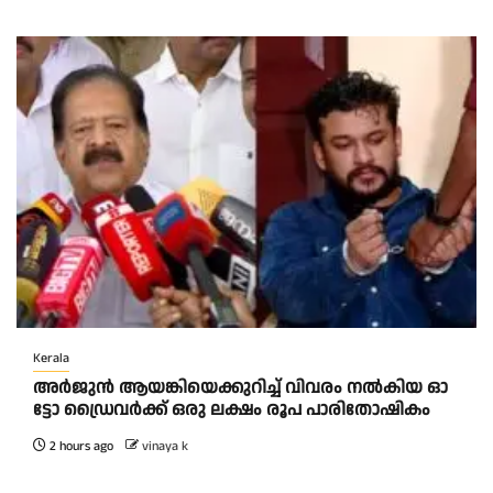
Kerala
അ​ർ​ജു​ൻ ആ​യ​ങ്കി​യെ​ക്കു​റി​ച്ച് വി​വ​രം ന​ൽ​കി​യ ഓ​
ട്ടോ ഡ്രൈ​വ​ർ​ക്ക് ഒ​രു ല​ക്ഷം രൂ​പ പാ​രി​തോ​ഷി​കം
2 hours ago
vinaya k