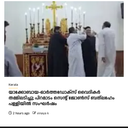
Kerala
യാക്കോബായ-ഓർത്തഡോക്സ് വൈദികർ
തമ്മിലടിച്ചു; പിറമാടം സെന്റ്‌ ജോൺസ് ബത്ലഹേം
പള്ളിയിൽ സംഘർഷം
2 hours ago
vinaya k