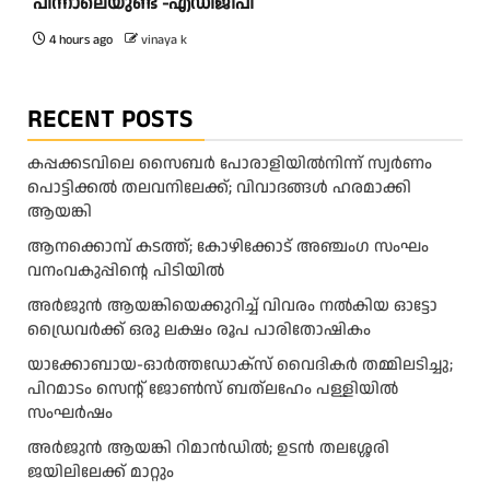
പിന്നാലെയുണ്ട് -എഡിജിപി
4 hours ago
vinaya k
RECENT POSTS
കപ്പക്കടവിലെ സൈബർ പോരാളിയിൽനിന്ന് സ്വർണം
പൊട്ടിക്കൽ തലവനിലേക്ക്; വിവാദങ്ങൾ ഹരമാക്കി
ആയങ്കി
ആനക്കൊമ്പ് കടത്ത്; കോഴിക്കോട് അഞ്ചംഗ സംഘം
വനംവകുപ്പിന്റെ പിടിയിൽ
അ​ർ​ജു​ൻ ആ​യ​ങ്കി​യെ​ക്കു​റി​ച്ച് വി​വ​രം ന​ൽ​കി​യ ഓ​ട്ടോ
ഡ്രൈ​വ​ർ​ക്ക് ഒ​രു ല​ക്ഷം രൂ​പ പാ​രി​തോ​ഷി​കം
യാക്കോബായ-ഓർത്തഡോക്സ് വൈദികർ തമ്മിലടിച്ചു;
പിറമാടം സെന്റ്‌ ജോൺസ് ബത്ലഹേം പള്ളിയിൽ
സംഘർഷം
അര്‍ജുന്‍ ആയങ്കി റിമാന്‍ഡില്‍; ഉടന്‍ തലശ്ശേരി
ജയിലിലേക്ക് മാറ്റും