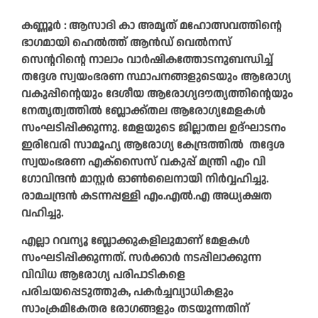
കണ്ണൂർ : ആസാദി കാ അമൃത് മഹോത്സവത്തിന്റെ
ഭാഗമായി ഹെൽത്ത് ആൻഡ് വെൽനസ്
സെന്ററിന്റെ നാലാം വാർഷികത്തോടനുബന്ധിച്ച്
തദ്ദേശ സ്വയംഭരണ സ്ഥാപനങ്ങളുടെയും ആരോഗ്യ
വകുപ്പിന്റെയും ദേശീയ ആരോഗ്യദൗത്യത്തിന്റെയും
നേതൃത്വത്തിൽ ബ്ലോക്ക്തല ആരോഗ്യമേളകൾ
സംഘടിപ്പിക്കുന്നു. മേളയുടെ ജില്ലാതല ഉദ്ഘാടനം
ഇരിവേരി സാമൂഹ്യ ആരോഗ്യ കേന്ദ്രത്തിൽ തദ്ദേശ
സ്വയംഭരണ എക്സൈസ് വകുപ്പ് മന്ത്രി എം വി
ഗോവിന്ദൻ മാസ്റ്റർ ഓൺലൈനായി നിർവ്വഹിച്ചു.
രാമചന്ദ്രൻ കടന്നപ്പള്ളി എം.എൽ.എ അധ്യക്ഷത
വഹിച്ചു.
എല്ലാ റവന്യൂ ബ്ലോക്കുകളിലുമാണ് മേളകൾ
സംഘടിപ്പിക്കുന്നത്. സർക്കാർ നടപ്പിലാക്കുന്ന
വിവിധ ആരോഗ്യ പരിപാടികളെ
പരിചയപ്പെടുത്തുക, പകർച്ചവ്യാധികളും
സാംക്രമികേതര രോഗങ്ങളും തടയുന്നതിന്