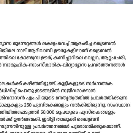
ാസ മുന്നേറ്റങ്ങൾ ലക്ഷ്യംവെച്ച് ആരംഭിച്ച ട്രൈബൽ
പരിധിയിലെ നാല് ആദിവാസി ഊരുകളിലാണ് ട്രൈബൽ
തിലെ കോണ്ടമ്പ്ര ഊര്, കണിച്ചാറിലെ വെല്ലറ, ആറ്റംചേരി,
ൾ സാമൂഹിക-സാംസ്കാരിക-വിദ്യാഭ്യാസ പ്രവർത്തനങ്ങൾ
ലകൾക്ക് കഴിഞ്ഞിട്ടുണ്ട്. കുട്ടികളുടെ സർഗാത്മക
ിപ്പിച്ച് പൊതു ഇടങ്ങളിൽ സജീവമാക്കാൻ
ി.ശിവദാസൻ എം.പി.യുടെ നേതൃത്വത്തിൽ പ്രവർത്തിക്കുന്ന
ടോപ്പുകളും 250 പുസ്തകങ്ങളും നൽകിയിരുന്നു. സംസ്ഥാന
യിൽപ്പെടുത്തി 50,000 രൂപയുടെ പുസ്തകങ്ങളും
ക്ക് ഊർജമേകി. ഇരിട്ടി താലൂക്ക് ലൈബ്രറി
ന്നതിനുള്ള പ്രവർത്തനങ്ങൾ പുരോഗമിക്കുകയാണ്.