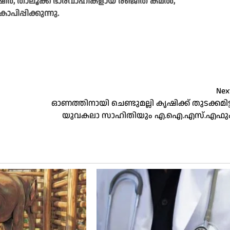
 താലൂക്ക് ഭാരവാഹികളായ രഞ്ജിത് കമൽ,
പ്പിക്കുന്നു.
Nex
ഓണത്തിനായി ചെണ്ടുമല്ലി കൃഷിക്ക് തുടക്കമിട്ട
യുവകലാ സാഹിതിയും എ.ഐ.എസ്.എഫു