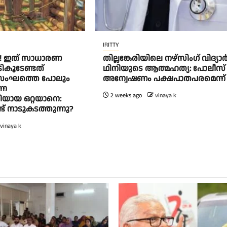
IRITTY
! ഇത് സാധാരണ
തി​ല്ല​ങ്കേ​രി​യി​ലെ ന​ഴ്‌​സിം​ഗ് വി​ദ്യാ​ർ
ിടികൂടേണ്ടത്
ഥി​നി​യു​ടെ ആ​ത്മ​ഹ​ത്യ: പോ​ലീ​സ്
സംഘത്തെ പോലും
അ​ന്വേ​ഷ​ണം പ​ക്ഷ​പാ​ത​പ​ര​മെ​ന്ന്
്ന
2 weeks ago
vinaya k
ായ ഒറ്റയാനെ:
് നാടുകടത്തുന്നു?
vinaya k