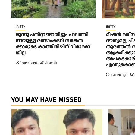
IRITTY
IRITTY
മൂ​ന്നു പ​തി​റ്റാ​ണ്ടാ​യി​ട്ടും പാ​ല​ത്തി​
മിഷൻ മഖ്ന
നാ​യു​ള്ള ര​ണ്ടാംക​ട​വ് സ​ങ്കേ​ത​
ദൗത്യമല്ല; പ
ക്കാ​രു​ടെ കാ​ത്തി​രി​പ്പി​ന് വി​രാ​മ​മാ​
തുരത്തൽ 
യി​ല്ല
ആക്രമിക്കുന
അപകടകാരിയ
1 week ago
vinaya k
എന്തുകൊണ്ട
1 week ago
YOU MAY HAVE MISSED