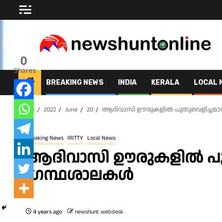
Skip
to
content
0
Shares
BREAKING NEWS
INDIA
KERALA
LOCAL 
Home
2022
June
20
ആദിവാസി ഊരുകളിൽ പുതുവെളിച്ചമാ
Breaking News
IRITTY
Local News
ആദിവാസി ഊരുകളിൽ പുത
ഗ്രന്ഥശാലകൾ
4 years ago
newshunt webdesk