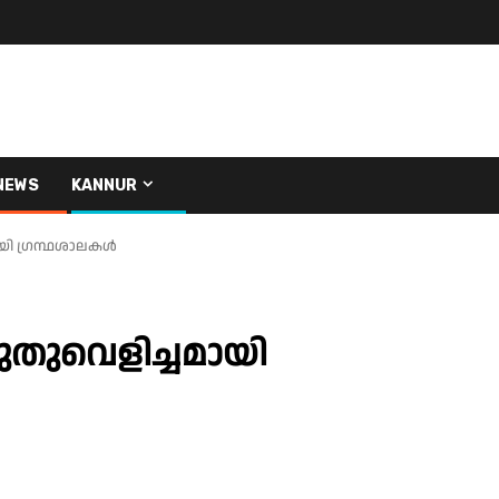
NEWS
KANNUR
യി ഗ്രന്ഥശാലകൾ
ുവെളിച്ചമായി