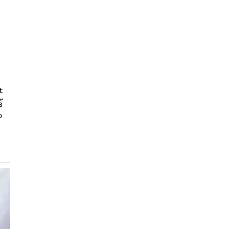
t
്
ം