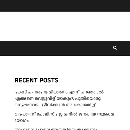
RECENT POSTS
‘കേസ് പുനരന്വേഷിക്കണം എന്ന് പറഞ്ഞാൽ
എങ്ങനെ വെല്ലുവിളിയാകും?; പുതിയൊരു
മനുഷ്യനായി ജീവിക്കാൻ അവകാശമില്ല’
മുഴക്കുന്ന് പോലീസ് സ്റ്റേഷനിൽ ജനകീയ സുരക്ഷ
യോഗം
തൂഫാനെ പോലെ ആയങ്കിയെ തൂക്കണം,