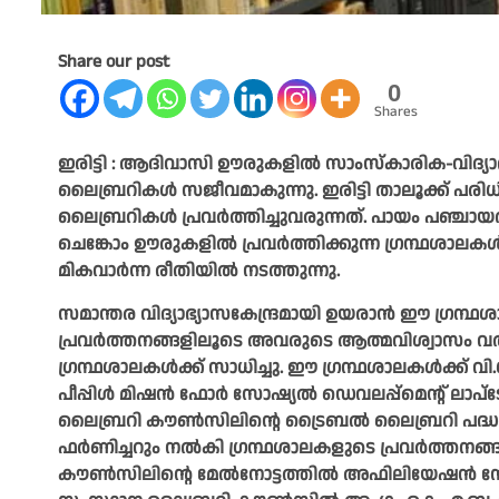
Share our post
0
Shares
ഇരിട്ടി : ആദിവാസി ഊരുകളിൽ സാംസ്കാരിക-വിദ്യാഭ്യ
ലൈബ്രറികൾ സജീവമാകുന്നു. ഇരിട്ടി താലൂക്ക് 
ലൈബ്രറികൾ പ്രവർത്തിച്ചുവരുന്നത്. പായം പഞ്ചായത്
ചെങ്കോം ഊരുകളിൽ പ്രവർത്തിക്കുന്ന ഗ്രന്ഥശാലക
മികവാർന്ന രീതിയിൽ നടത്തുന്നു.
സമാന്തര വിദ്യാഭ്യാസകേന്ദ്രമായി ഉയരാൻ ഈ ഗ്രന്ഥശാ
പ്രവർത്തനങ്ങളിലൂടെ അവരുടെ ആത്മവിശ്വാസം വർധ
ഗ്രന്ഥശാലകൾക്ക് സാധിച്ചു. ഈ ഗ്രന്ഥശാലകൾക്ക് വ
പീപ്പിൾ മിഷൻ ഫോർ സോഷ്യൽ ഡെവലപ്പ്മെന്റ്‌ ലാപ്
ലൈബ്രറി കൗൺസിലിന്റെ ട്രൈബൽ ലൈബ്രറി പദ്ധതി
ഫർണിച്ചറും നൽകി ഗ്രന്ഥശാലകളുടെ പ്രവർത്തനങ്ങൾ
കൗൺസിലിന്റെ മേൽനോട്ടത്തിൽ അഫിലിയേഷൻ നേടു