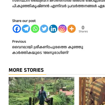
സംസ്ഥാന ലൈബ്രറി കൗൺസിൽ അംഗം കെ.എ.ബഷീർ,
പി.കുഞ്ഞികൃഷ്ണൻ എന്നിവർ പ്രവർത്തനങ്ങൾ ഏകോപി
Share our post
0
Shares
Post
Previous
വൈറലായി ശ്രീകണ്ഠപുരത്തെ കുഞ്ഞു
navigation
കാർത്തികയുടെ ‘അനുരാഗിണി’
MORE STORIES