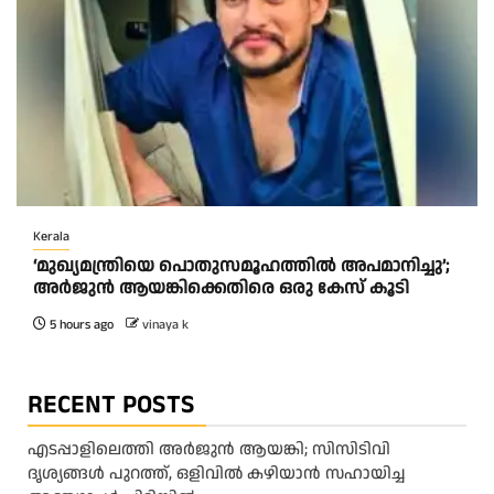
Kerala
‘മുഖ്യമന്ത്രിയെ പൊതുസമൂഹത്തിൽ അപമാനിച്ചു’;
അർജുൻ ആയങ്കിക്കെതിരെ ഒരു കേസ് കൂടി
5 hours ago
vinaya k
RECENT POSTS
എടപ്പാളിലെത്തി അർജുൻ ആയങ്കി; സിസിടിവി
ദൃശ്യങ്ങൾ പുറത്ത്, ഒളിവിൽ കഴിയാൻ സഹായിച്ച