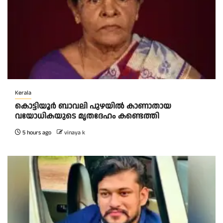
Kerala
കൊട്ടിയൂർ ബാവലി പുഴയിൽ കാണാതായ
വയോധികയുടെ മൃതദേഹം കണ്ടെത്തി
5 hours ago
vinaya k