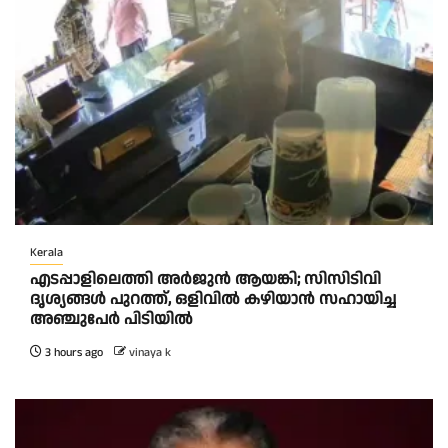
Kerala
എടപ്പാളിലെത്തി അർജുൻ ആയങ്കി; സിസിടിവി
ദൃശ്യങ്ങൾ പുറത്ത്, ഒളിവിൽ കഴിയാൻ സഹായിച്ച
അഞ്ചുപേർ പിടിയിൽ
3 hours ago
vinaya k