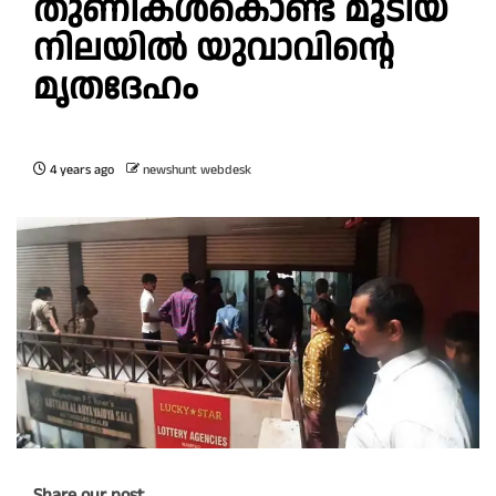
തുണികൾകൊണ്ട് മൂടിയ
നിലയിൽ യുവാവിന്റെ
‍മൃതദേഹം
4 years ago
newshunt webdesk
Share our post