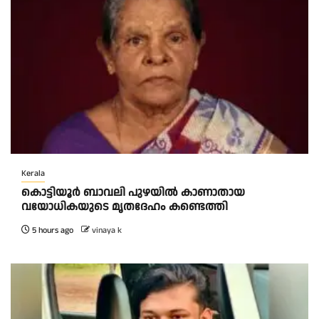
Kerala
കൊട്ടിയൂർ ബാവലി പുഴയിൽ കാണാതായ
വയോധികയുടെ മൃതദേഹം കണ്ടെത്തി
5 hours ago
vinaya k