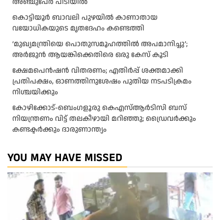
അഞ്ചുപേർ പിടിയിൽ
കൊട്ടിയൂർ ബാവലി പുഴയിൽ കാണാതായ
വയോധികയുടെ മൃതദേഹം കണ്ടെത്തി
‘മുഖ്യമന്ത്രിയെ പൊതുസമൂഹത്തിൽ അപമാനിച്ചു’;
അർജുൻ ആയങ്കിക്കെതിരെ ഒരു കേസ് കൂടി
ക്ഷേമപെൻഷൻ വിതരണം; എതിർപ്പ് ശക്തമാക്കി
പ്രതിപക്ഷം, ഓണത്തിനുശേഷം പുതിയ നടപടിക്രമം
നിശ്ചയിക്കും
കോഴിക്കോട്-ബെംഗളൂരു കെഎസ്ആര്‍ടിസി ബസ്
നിയന്ത്രണം വിട്ട് തലകീഴായി മറിഞ്ഞു; ഡ്രെെവർക്കും
കണ്ടക്ടർക്കും ദാരുണാന്ത്യം
YOU MAY HAVE MISSED