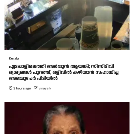
Kerala
എടപ്പാളിലെത്തി അർജുൻ ആയങ്കി; സിസിടിവി
ദൃശ്യങ്ങൾ പുറത്ത്, ഒളിവിൽ കഴിയാൻ സഹായിച്ച
അഞ്ചുപേർ പിടിയിൽ
3 hours ago
vinaya k