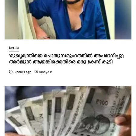
Kerala
‘മുഖ്യമന്ത്രിയെ പൊതുസമൂഹത്തിൽ അപമാനിച്ചു’;
അർജുൻ ആയങ്കിക്കെതിരെ ഒരു കേസ് കൂടി
5 hours ago
vinaya k