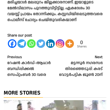
മരിച്ചയാൾ മലപ്പുറം ജില്ലക്കാരനാണ്. ഇയാളുടെ
മേൽവിലാസം പുറത്തുവിട്ടിട്ടില്ല. ഏകദേശം 30
വയസ്സ് പ്രായം തോന്നിക്കും. കസ്റ്റഡിയിലെടുത്തവരെ
പൊലീസ് ചോദ്യം ചെയ്തുവരികയാണ്
Share our post
0
Shares
Post
Previous
Next
റേഷൻ കാർഡ്–ആധാർ
മട്ടന്നൂർ നഗരസഭ
navigation
ബന്ധിപ്പിക്കൽ
തിരഞ്ഞെടുപ്പ്: കരട്
സെപ്റ്റംബർ 30 വരെ
വോട്ടർപട്ടിക ജൂൺ 20ന്
MORE STORIES