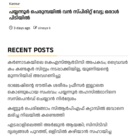
Kannur
പയ്യന്നൂർ പെരുമ്പയിൽ വൻ സ്‌പിരിറ്റ് വേട്ട; ഒരാൾ
പിടിയിൽ
3 days ago
vinaya k
RECENT POSTS
കര്‍ണാടകയിലെ കെഎസ്ആര്‍ടിസി അപകടം; ഡ്രൈവര്‍
കം കണ്ടക്ടര്‍ സിസ്റ്റം നടപ്പാക്കിയില്ല, യൂണിയന്റെ
മുന്നറിയിപ്പ് അവഗണിച്ചു
രാജേഷിന്റെ ഭൗതിക ശരീരം ഫ്രീസർ ഇല്ലാതെ
കൊണ്ടുപോയ സംഭവം: പയ്യന്നൂർ തഹസിൽദാറിനെ
സസ്പെൻഡ് ചെയ്യാൻ നിർദ്ദേശം
കണ്ണൂർ പെരിങ്ങോം സിആർപിഎഫ് ക്യാമ്പിൽ ജവാനെ
മരിച്ച നിലയിൽ കണ്ടെത്തി
എടപ്പാളിലെത്തി അർജുൻ ആയങ്കി; സിസിടിവി
ദൃശ്യങ്ങൾ പുറത്ത്, ഒളിവിൽ കഴിയാൻ സഹായിച്ച