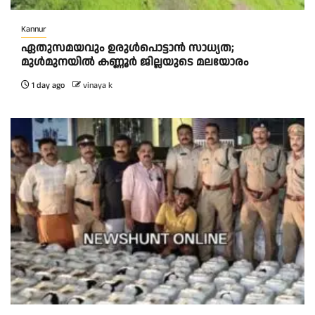
Kannur
ഏതുസമയവും ഉരുൾപൊട്ടാൻ സാധ്യത;
മുൾമുനയിൽ കണ്ണൂർ ജില്ലയുടെ മലയോരം
1 day ago
vinaya k