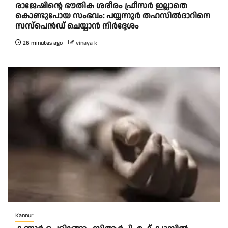
രാജേഷിന്റെ ഭൗതിക ശരീരം ഫ്രീസർ ഇല്ലാതെ
കൊണ്ടുപോയ സംഭവം: പയ്യന്നൂർ തഹസിൽദാറിനെ
സസ്പെൻഡ് ചെയ്യാൻ നിർദ്ദേശം
26 minutes ago
vinaya k
Kannur