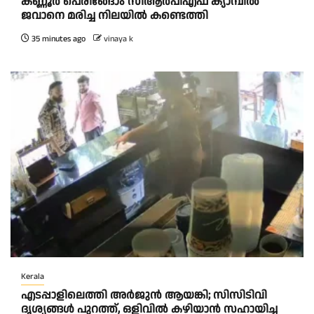
കണ്ണൂർ പെരിങ്ങോം സിആർപിഎഫ് ക്യാമ്പിൽ
ജവാനെ മരിച്ച നിലയിൽ കണ്ടെത്തി
35 minutes ago
vinaya k
Kerala
എടപ്പാളിലെത്തി അർജുൻ ആയങ്കി; സിസിടിവി
ദൃശ്യങ്ങൾ പുറത്ത്, ഒളിവിൽ കഴിയാൻ സഹായിച്ച