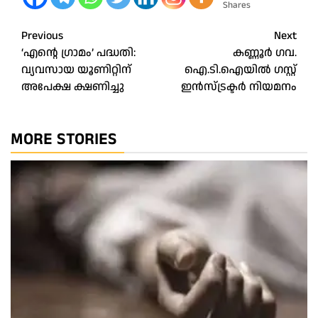
Shares
Post
Previous
Next
‘എൻ്റെ ഗ്രാമം’ പദ്ധതി:
കണ്ണൂർ ഗവ.
navigation
വ്യവസായ യൂണിറ്റിന്
ഐ.ടി.ഐയിൽ ഗസ്റ്റ്
അപേക്ഷ ക്ഷണിച്ചു
ഇൻസ്ട്രക്ടർ നിയമനം
MORE STORIES