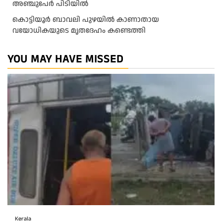
അഞ്ചുപേർ പിടിയിൽ
കൊട്ടിയൂർ ബാവലി പുഴയിൽ കാണാതായ
വയോധികയുടെ മൃതദേഹം കണ്ടെത്തി
YOU MAY HAVE MISSED
Kerala