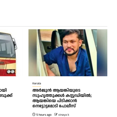
Kerala
ളായി
അർജുൻ ആയങ്കിയുടെ
ബുക്ക്
സുഹൃത്തുക്കൾ കസ്റ്റഡിയിൽ;
ആയങ്കിയെ പിടിക്കാൻ
നെട്ടോട്ടമോടി പോലീസ്
5 hours ago
vinaya k