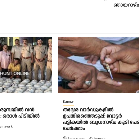
ഞായറാഴ്
Kannur
പെരുമ്പയിൽ വൻ
തദ്ദേശ വാർഡുകളിൽ
േട്ട; ഒരാൾ പിടിയിൽ
ഉപതിരഞ്ഞെടുപ്പ്; വോട്ടർ
പട്ടികയിൽ ബുധനാഴ്ച കൂടി പേര
vinaya k
ചേർക്കാം
3 days ago
vinaya k