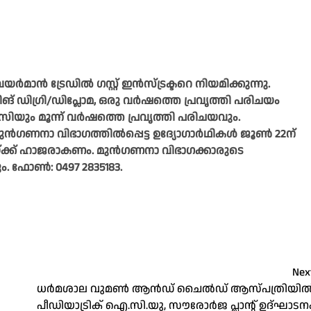
ാൻ ട്രേഡിൽ ഗസ്റ്റ് ഇൻസ്ട്രക്ടറെ നിയമിക്കുന്നു.
ിങ് ഡിഗ്രി/ഡിപ്ലോമ, ഒരു വർഷത്തെ പ്രവൃത്തി പരിചയം
.സിയും മൂന്ന് വർഷത്തെ പ്രവൃത്തി പരിചയവും.
ുൻഗണനാ വിഭാഗത്തിൽപ്പെട്ട ഉദ്യോഗാർഥികൾ ജൂൺ 22ന്
്ചയ്ക്ക് ഹാജരാകണം. മുൻഗണനാ വിഭാഗക്കാരുടെ
 ഫോൺ: 0497 2835183.
Nex
ധർമശാല വുമൺ ആൻഡ് ചൈൽഡ്‌ ആസ്‌പത്രിയി
പീഡിയാട്രിക് ഐ.സി.യു, സൗരോർജ പ്ലാന്റ്‌ ഉദ്‌ഘാടന