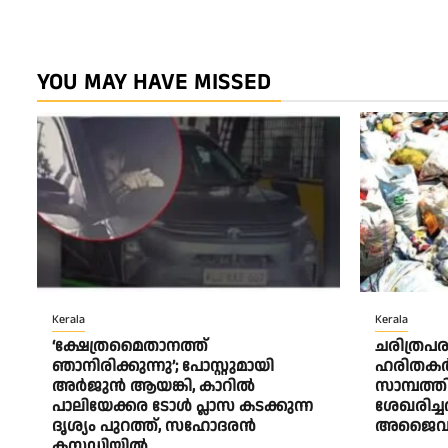
YOU MAY HAVE MISSED
Kerala
Kerala
‘ക്ഷേത്രമൈതാനത്ത്
ചരിത്രപര
ഞാനിരിക്കുന്നു’; പോസ്റ്റുമായി
ഹരിതകര്
അർജുൻ ആയങ്കി, കാറിൽ
സാമ്പത്ത
പാലിയേക്കര ടോൾ പ്ലാസ കടക്കുന്ന
ശേഖരിച്ചത
ദൃശ്യം പുറത്ത്, സഹോദരൻ
അജൈവ മ
കസ്റ്റഡിയിൽ