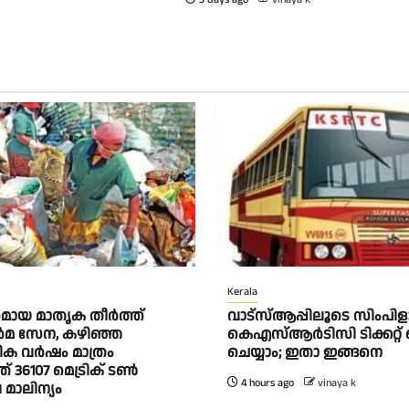
Kerala
മായ മാതൃക തീര്‍ത്ത്
വാട്‌സ്ആപ്പിലൂടെ സിംപി
‍മ സേന, കഴിഞ്ഞ
കെഎസ്ആര്‍ടിസി ടിക്കറ്റ് 
ിക വര്‍ഷം മാത്രം
ചെയ്യാം; ഇതാ ഇങ്ങനെ
് 36107 മെട്രിക് ടണ്‍
4 hours ago
vinaya k
ാലിന്യം