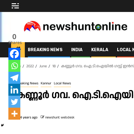
Skip
to
content
0
Shares
BREAKING NEWS
INDIA
KERALA
LOCAL 
Home
2022
June
18
കണ്ണൂർ ഗവ. ഐ.ടി.ഐയിൽ ഗസ്റ്റ് ഇൻസ്ട
Breaking News
Kannur
Local News
കണ്ണൂർ ഗവ. ഐ.ടി.ഐയിൽ ഗ
4 years ago
newshunt webdesk