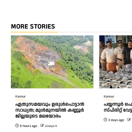
MORE STORIES
Kannur
Kannur
ഏതുസമയവും ഉരുൾപൊട്ടാൻ
പയ്യന്നൂർ 
സാധ്യത; മുൾമുനയിൽ കണ്ണൂർ
സ്‌പിരിറ്റ് വ
ജില്ലയുടെ മലയോരം
3 days ago
9 hours ago
vinaya k