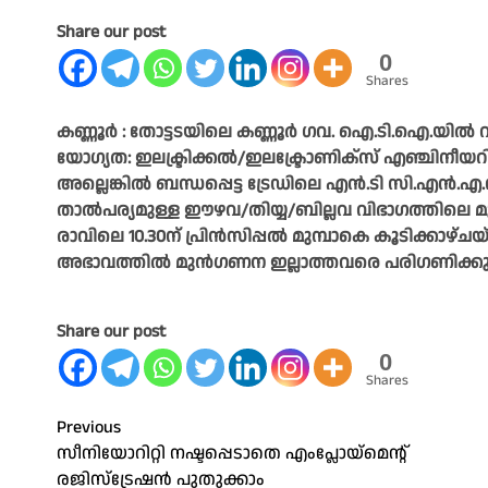
Share our post
0
Shares
കണ്ണൂർ : തോട്ടടയിലെ കണ്ണൂർ ഗവ. ഐ.ടി.ഐ.യിൽ വയർമ
യോഗ്യത: ഇലക്ട്രിക്കൽ/ഇലക്ട്രോണിക്സ് എഞ്ചിനീയറ
അല്ലെങ്കിൽ ബന്ധപ്പെട്ട ട്രേഡിലെ എൻ.ടി സി.എൻ.എ
താൽപര്യമുള്ള ഈഴവ/തിയ്യ/ബില്ലവ വിഭാഗത്തിലെ മ
രാവിലെ 10.30ന് പ്രിൻസിപ്പൽ മുമ്പാകെ കൂടിക്കാഴ
അഭാവത്തിൽ മുൻഗണന ഇല്ലാത്തവരെ പരിഗണിക്കും.
Share our post
0
Shares
Post
Previous
സീനിയോറിറ്റി നഷ്ടപ്പെടാതെ എംപ്ലോയ്മെന്റ്
navigation
രജിസ്ട്രേഷൻ പുതുക്കാം