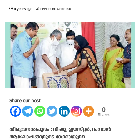
4 years ago
newshunt webdesk
Share our post
0
Shares
തിരുവനന്തപുരം : വിഷു, ഈസ്‌റ്റർ, റംസാൻ
ആഘോഷങ്ങളുടെ ഭാഗമായുള്ള