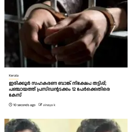
Kerala
ഇരിക്കൂർ സഹകരണ ബാങ്ക് നിക്ഷേപ തട്ടിപ്പ്;
പഞ്ചായത്ത് പ്രസിഡൻ്റടക്കം 12 പേർക്കെതിരെ
കേസ്
10 seconds ago
vinaya k