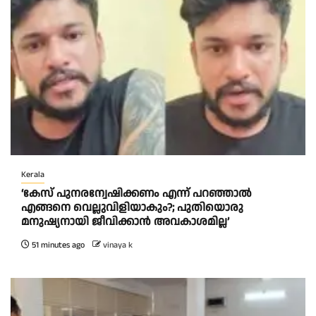
Kerala
‘കേസ് പുനരന്വേഷിക്കണം എന്ന് പറഞ്ഞാൽ
എങ്ങനെ വെല്ലുവിളിയാകും?; പുതിയൊരു
മനുഷ്യനായി ജീവിക്കാൻ അവകാശമില്ല’
51 minutes ago
vinaya k