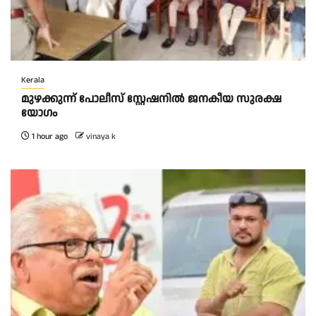
Kerala
മുഴക്കുന്ന് പോലീസ് സ്റ്റേഷനിൽ ജനകീയ സുരക്ഷ
യോഗം
1 hour ago
vinaya k