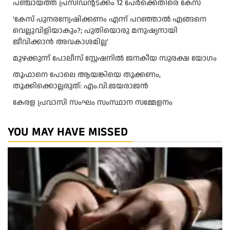
പഞ്ചായത്ത് പ്രസിഡൻ്റടക്കം 12 പേർക്കെതിരെ കേസ്
‘കേസ് പുനരന്വേഷിക്കണം എന്ന് പറഞ്ഞാൽ എങ്ങനെ
വെല്ലുവിളിയാകും?; പുതിയൊരു മനുഷ്യനായി
ജീവിക്കാൻ അവകാശമില്ല’
മുഴക്കുന്ന് പോലീസ് സ്റ്റേഷനിൽ ജനകീയ സുരക്ഷ യോഗം
തൂഫാനെ പോലെ ആയങ്കിയെ തൂക്കണം,
തൂക്കിക്കൊല്ലരുത്: എം.വി.ജയരാജന്‍
കേരള പ്രവാസി സംഘം സംസ്ഥാന സമ്മേളനം
YOU MAY HAVE MISSED