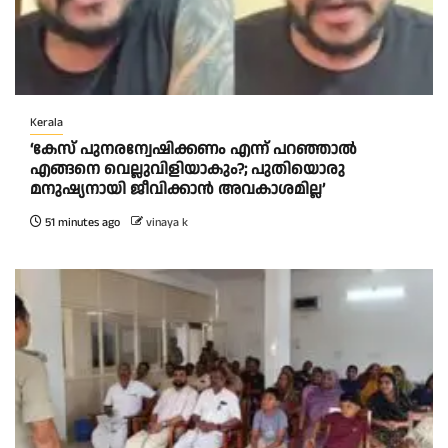
Kerala
‘കേസ് പുനരന്വേഷിക്കണം എന്ന് പറഞ്ഞാൽ
എങ്ങനെ വെല്ലുവിളിയാകും?; പുതിയൊരു
മനുഷ്യനായി ജീവിക്കാൻ അവകാശമില്ല’
51 minutes ago
vinaya k