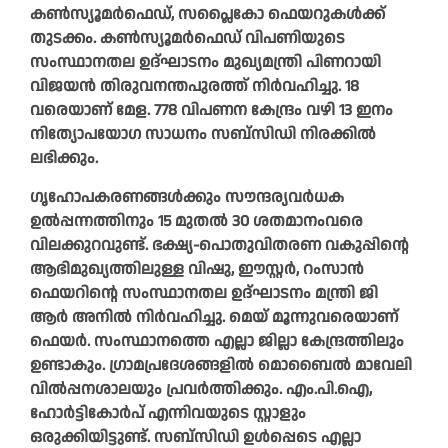
കൺസ്യൂമർഫെഡ്‌, സപ്ലൈകോ ഫെയറുകൾക്ക്‌
തുടക്കം. കൺസ്യൂമർഫെഡ്‌ വിപണിയുടെ
സംസ്ഥാനതല ഉദ്‌ഘാടനം മുഖ്യമന്ത്രി പിണറായി
വിജയൻ തിരുവനന്തപുരത്ത്‌ നിർവഹിച്ചു. 18
വരെയാണ്‌ മേള. 778 വിപണന കേന്ദ്രം വഴി 13 ഇനം
നിത്യോപയോഗ സാധനം സബ്‌സിഡി നിരക്കിൽ
ലഭിക്കും.
ഗൃഹോപകരണങ്ങൾക്കും സൗന്ദര്യവർധക
ഉൽപ്പന്നത്തിനും 15 മുതൽ 30 ശതമാനംവരെ
വിലക്കുറവുണ്ട്‌. ഭക്ഷ്യ-പൊതുവിതരണ വകുപ്പിന്റെ
ആഭിമുഖ്യത്തിലുള്ള വിഷു, ഈസ്റ്റർ, റംസാൻ
ഫെയറിന്റെ സംസ്ഥാനതല ഉദ്‌ഘാടനം മന്ത്രി ജി
ആർ അനിൽ നിർവഹിച്ചു. മെയ്‌ മൂന്നുവരെയാണ്‌
ഫെയർ. സംസ്ഥാനത്തെ എല്ലാ ജില്ലാ കേന്ദ്രത്തിലും
ഉണ്ടാകും. ഗ്രാമപ്രദേശങ്ങളിൽ മൊബൈൽ മാവേലി
വിൽപ്പനശാലയും പ്രവർത്തിക്കും. എം.പി.ഐ,
ഹോർട്ടികോർപ് എന്നിവയുടെ സ്റ്റാളും
ഒരുക്കിയിട്ടുണ്ട്. സബ്‌സിഡി ഉൾപ്പെടെ എല്ലാ