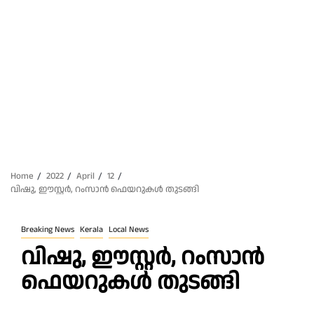
Home
2022
April
12
വിഷു, ഈസ്റ്റർ, റംസാൻ ഫെയറുകൾ തുടങ്ങി
Breaking News
Kerala
Local News
വിഷു, ഈസ്റ്റർ, റംസാൻ
ഫെയറുകൾ തുടങ്ങി