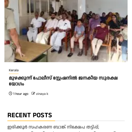
Kerala
മുഴക്കുന്ന് പോലീസ് സ്റ്റേഷനിൽ ജനകീയ സുരക്ഷ
യോഗം
1 hour ago
vinaya k
RECENT POSTS
ഇരിക്കൂർ സഹകരണ ബാങ്ക് നിക്ഷേപ തട്ടിപ്പ്;