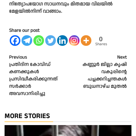
നിത്യോപയോഗ സാധനവും മിതമായ വിലയിൽ
മേളയിൽനിന്ന്‌ വാങ്ങാം.
Share our post
0
Shares
Post
Previous
Next
പ്രതിദിന കോവിഡ്
കണ്ണൂർ ജില്ലാ കൃഷി
navigation
കണക്കുകൾ
വകുപ്പിന്റെ
പ്രസിദ്ധീകരിക്കുന്നത്
പച്ചക്കറിച്ചന്തകൾ
സർക്കാർ
ബുധനാഴ്ച മുതൽ
അവസാനിപ്പിച്ചു
MORE STORIES