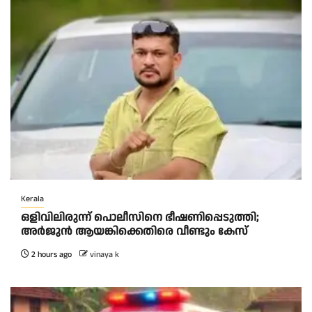
Kerala
ഒളിവിലിരുന്ന് പൊലീസിനെ ഭീഷണിപ്പെടുത്തി;
അർജുൻ ആയങ്കിക്കെതിരെ വീണ്ടും കേസ്
2 hours ago
vinaya k