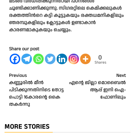
മടങ്ങ് വര്‍ധിപ്പിക്കുന്നതായി പഠനങ്ങള്‍
ചൂണ്ടിക്കാണിക്കുന്നു. സിഗരറ്റിലെ കെമിക്കലുകള്‍
രക്തത്തിന്‍റെ കട്ടി കൂട്ടുകയും രക്തധമനികളിലും
ഞരമ്പുകളിലും ക്ലോട്ടുകള്‍ ഉണ്ടാകാന്‍
കാരണമാകുകയും ചെയ്യും.
Share our post
0
Shares
Post
Previous
Next
കണ്ണൂരിൽ മീന്‍
എന്റെ ജില്ലാ മൊബൈൽ
navigation
പിടിക്കുന്നതിനിടെ തോട്ട
ആപ്പ് ഇനി ഐ-
പൊട്ടി 16കാരന്റെ കൈ
ഫോണിലും
തകര്‍ന്നു
MORE STORIES