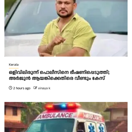
Kerala
ഒളിവിലിരുന്ന് പൊലീസിനെ ഭീഷണിപ്പെടുത്തി;
അർജുൻ ആയങ്കിക്കെതിരെ വീണ്ടും കേസ്
2 hours ago
vinaya k