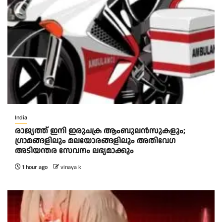
India
രാജ്യത്ത് ഇനി ഇരുചക്ര ആംബുലന്‍സുകളും;
ഗ്രാമങ്ങളിലും മലയോരങ്ങളിലും അതിവേഗ
അടിയന്തര സേവനം ലഭ്യമാക്കും
1 hour ago
vinaya k