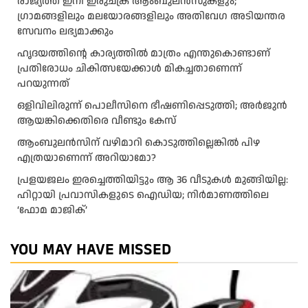
രാജ്യത്ത് ഇനി ഇരുചക്ര ആംബുലന്‍സുകളും;
ഗ്രാമങ്ങളിലും മലയോരങ്ങളിലും അതിവേഗ അടിയന്തര
സേവനം ലഭ്യമാക്കും
ഹൃദയത്തിന്റെ കാര്യത്തിൽ മാത്രം എന്തുകൊണ്ടാണ്
പ്രതിരോധം ചികിത്സയേക്കാൾ മികച്ചതാണെന്ന്
പറയുന്നത്
ഒളിവിലിരുന്ന് പൊലീസിനെ ഭീഷണിപ്പെടുത്തി; അർജുൻ
ആയങ്കിക്കെതിരെ വീണ്ടും കേസ്
ആംബുലന്‍സിന് വഴിമാറി കൊടുത്തില്ലെങ്കില്‍ പിഴ
എത്രയാണെന്ന് അറിയാമോ?
പ്രളയജലം ഇരച്ചെത്തിയിട്ടും ആ 36 വീടുകൾ മുങ്ങിയില്ല:
ഹിറ്റായി പ്രവാസികളുടെ ഐഡിയ; നിർമാണത്തിലെ
‘ഫോമ മാജിക്’
YOU MAY HAVE MISSED