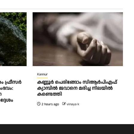
Kannur
ം ഫ്രീസർ
കണ്ണൂർ പെരിങ്ങോം സിആർപിഎഫ്
ംഭവം:
ക്യാമ്പിൽ ജവാനെ മരിച്ച നിലയിൽ
െ
കണ്ടെത്തി
്ദേശം
2 hours ago
vinaya k