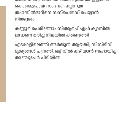
കൊണ്ടുപോയ സംഭവം: പയ്യന്നൂർ
തഹസിൽദാറിനെ സസ്പെൻഡ് ചെയ്യാൻ
നിർദ്ദേശം
കണ്ണൂർ പെരിങ്ങോം സിആർപിഎഫ് ക്യാമ്പിൽ
ജവാനെ മരിച്ച നിലയിൽ കണ്ടെത്തി
എടപ്പാളിലെത്തി അർജുൻ ആയങ്കി; സിസിടിവി
ദൃശ്യങ്ങൾ പുറത്ത്, ഒളിവിൽ കഴിയാൻ സഹായിച്ച
അഞ്ചുപേർ പിടിയിൽ