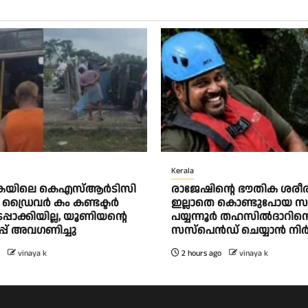
Kerala
കയിലെ കെഎസ്ആര്‍ടിസി
രാജേഷിന്റെ ഭൗതിക ശരീര
്രൈവര്‍ കം കണ്ടക്ടര്‍
ഇല്ലാതെ കൊണ്ടുപോയ സ
നടപ്പാക്കിയില്ല, യൂണിയന്റെ
പയ്യന്നൂർ തഹസിൽദാറിന
പ്പ് അവഗണിച്ചു
സസ്പെൻഡ് ചെയ്യാൻ നിർദ
vinaya k
2 hours ago
vinaya k