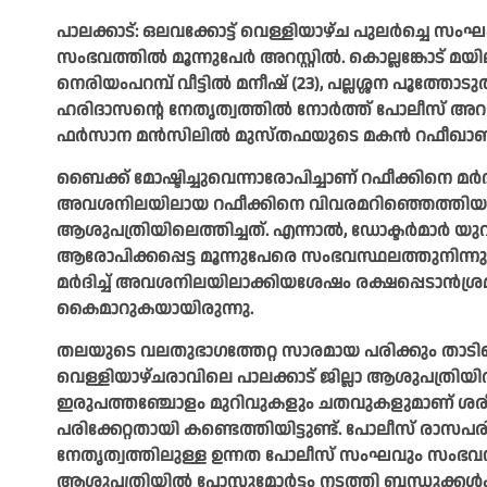
പാലക്കാട്: ഒലവക്കോട്ട് വെള്ളിയാഴ്ച പുലർച്ചെ സം
സംഭവത്തിൽ മൂന്നുപേർ അറസ്റ്റിൽ. കൊല്ലങ്കോ‍ട് മയില
നെരിയംപറമ്പ് വീട്ടിൽ മനീഷ് (23), പല്ലശ്ശന പൂത്ത
ഹരിദാസന്റെ നേതൃത്വത്തിൽ നോർത്ത് പോലീസ് അറസ്റ
ഫർസാന മൻസിലിൽ മുസ്തഫയുടെ മകൻ റഫീഖാണ്‌ (27)
ബൈക്ക് മോഷ്ടിച്ചുവെന്നാരോപിച്ചാണ് റഫീക്കിനെ മർദിച
അവശനിലയിലായ റഫീക്കിനെ വിവരമറിഞ്ഞെത്തിയ നോർ
ആശുപത്രിയിലെത്തിച്ചത്. എന്നാൽ, ഡോക്ടർമാർ യുവാ
ആരോപിക്കപ്പെട്ട മൂന്നുപേരെ സംഭവസ്ഥലത്തുനിന്നു
മർദിച്ച് അവശനിലയിലാക്കിയശേഷം രക്ഷപ്പെടാൻശ്രമ
കൈമാറുകയായിരുന്നു.
തലയുടെ വലതുഭാഗത്തേറ്റ സാരമായ പരിക്കും താടി
വെള്ളിയാഴ്ചരാവിലെ പാലക്കാട് ജില്ലാ ആശുപത്രിയി
ഇരുപത്തഞ്ചോളം മുറിവുകളും ചതവുകളുമാണ് ശരീരത്ത
പരിക്കേറ്റതായി കണ്ടെത്തിയിട്ടുണ്ട്. പോലീസ് ര
നേതൃത്വത്തിലുള്ള ഉന്നത പോലീസ് സംഘവും സംഭവസ്ഥല
ആശുപത്രിയിൽ പോസ്റ്റുമോർട്ടം നടത്തി ബന്ധുക്കൾ