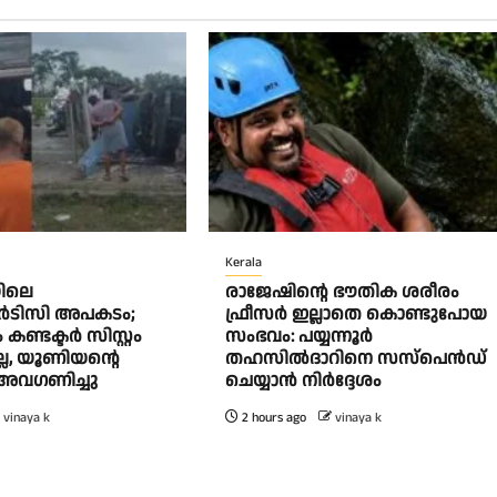
Kerala
ിലെ
രാജേഷിന്റെ ഭൗതിക ശരീരം
‍ടിസി അപകടം;
ഫ്രീസർ ഇല്ലാതെ കൊണ്ടുപോയ
ണ്ടക്ടര്‍ സിസ്റ്റം
സംഭവം: പയ്യന്നൂർ
ല്ല, യൂണിയന്റെ
തഹസിൽദാറിനെ സസ്പെൻഡ്
് അവഗണിച്ചു
ചെയ്യാൻ നിർദ്ദേശം
vinaya k
2 hours ago
vinaya k