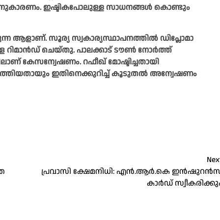
ത്തിനുകാരണം. ഇഷ്ടികപോലുള്ള സാധനങ്ങൾ കൊണ്ടും
ക്കുന്ന ആളാണ്. സൂര്യ സ്വകാര്യസ്ഥാപനത്തിൽ ഡിപ്ലോമാ
െ റിമാൻഡ് ചെയ്തു. പാലക്കാട് ടൗൺ നോർത്ത്
ലാണ് കേസന്വേഷണം. റഫീഖ് മോഷ്ടിച്ചതായി
്ടെത്തിയതായും ഇതിനെക്കുറിച്ച് കൂടുതൽ അന്വേഷണം
Nex
തെ
പ്രവാസി ക്ഷേമനിധി: എൻ‍.ആർ.കെ ഇൻഷുറൻസ
കാർഡ് സ്വീകരിക്കു