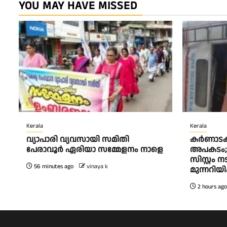
YOU MAY HAVE MISSED
Kerala
Kerala
വ്യാപാരി വ്യവസായി സമിതി
കര്‍ണാട
പേരാവൂർ ഏരിയാ സമ്മേളനം നാളെ
അപകടം; ഡ
സിസ്റ്റം 
56 minutes ago
vinaya k
മുന്നറിയി
2 hours ago