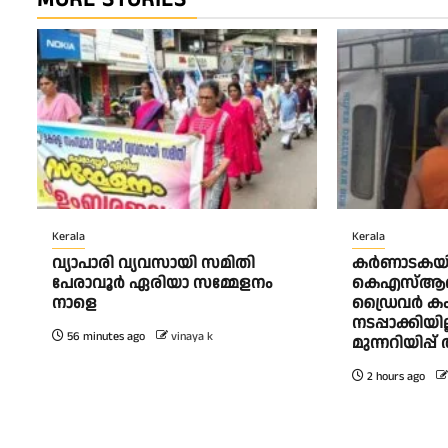
Kerala
Kerala
വ്യാപാരി വ്യവസായി സമിതി
കര്‍ണാടകയ
പേരാവൂർ ഏരിയാ സമ്മേളനം
കെഎസ്ആര്
നാളെ
ഡ്രൈവര്‍ കം ക
നടപ്പാക്കിയി
56 minutes ago
vinaya k
മുന്നറിയിപ്പ
2 hours ago