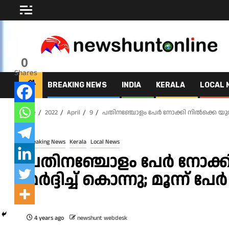
Skip
to
content
0
Shares
BREAKING NEWS
INDIA
KERALA
LOCAL 
Home
2022
April
9
പതിനഞ്ചോളം പേർ നോക്കി നിൽക്കെ യുവാവിന
Breaking News
Kerala
Local News
പതിനഞ്ചോളം പേർ നോക്ക
മർദ്ദിച്ച് കൊന്നു; മൂന്ന് പേ
4 years ago
newshunt webdesk