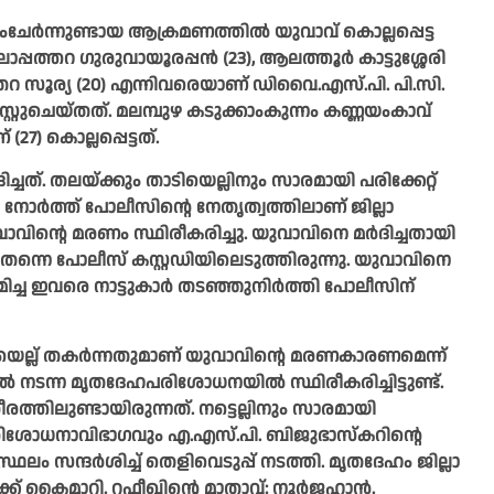
ഘംചേർന്നുണ്ടായ ആക്രമണത്തിൽ യുവാവ് കൊല്ലപ്പെട്ട
ാപ്പത്തറ ഗുരുവായൂരപ്പൻ (23), ആലത്തൂർ കാട്ടുശ്ശേരി
ോടുതറ സൂര്യ (20) എന്നിവരെയാണ് ഡിവൈ.എസ്.പി. പി.സി.
്റുചെയ്തത്. മലമ്പുഴ കടുക്കാംകുന്നം കണ്ണയംകാവ്
 കൊല്ലപ്പെട്ടത്.
്ചത്. തലയ്ക്കും താടിയെല്ലിനും സാരമായി പരിക്കേറ്റ്
ത്ത് പോലീസിന്റെ നേതൃത്വത്തിലാണ് ജില്ലാ
വിന്റെ മരണം സ്ഥിരീകരിച്ചു. യുവാവിനെ മർദിച്ചതായി
തന്നെ പോലീസ് കസ്റ്റഡിയിലെടുത്തിരുന്നു. യുവാവിനെ
ിച്ച ഇവരെ നാട്ടുകാർ തടഞ്ഞുനിർത്തി പോലീസിന്
യെല്ല് തകർന്നതുമാണ് യുവാവിന്റെ മരണകാരണമെന്ന്
ൽ നടന്ന മൃതദേഹപരിശോധനയിൽ സ്ഥിരീകരിച്ചിട്ടുണ്ട്.
ിലുണ്ടായിരുന്നത്. നട്ടെല്ലിനും സാരമായി
ാസപരിശോധനാവിഭാഗവും എ.എസ്.പി. ബിജുഭാസ്കറിന്റെ
ം സന്ദർശിച്ച് തെളിവെടുപ്പ് നടത്തി. മൃതദേഹം ജില്ലാ
ക്ക് കൈമാറി. റഫീഖിന്റെ മാതാവ്: നൂർജഹാൻ.