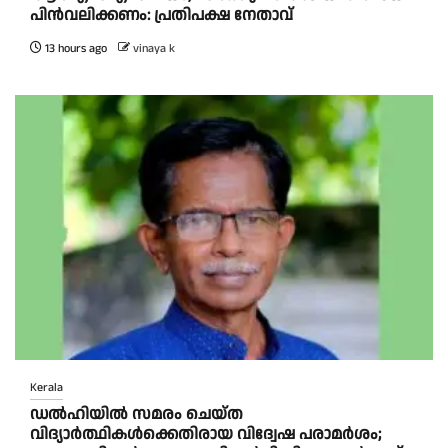
പിന്‍വലിക്കണം: പ്രതിപക്ഷ നേതാവ്
13 hours ago
vinaya k
Kerala
ഡൽഹിയിൽ സമരം ചെയ്ത
വിദ്യാർത്ഥികൾക്കെതിരായ വിദ്വേഷ പരാമർശം;