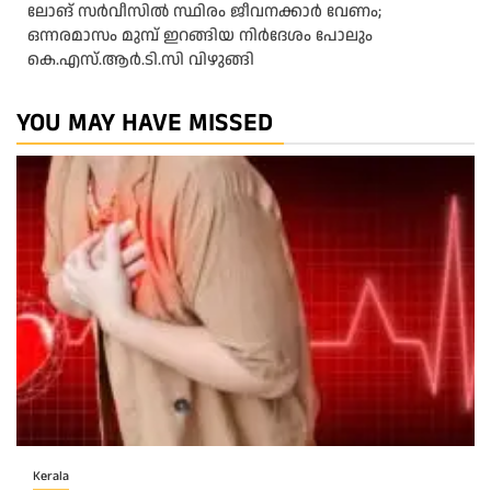
ലോങ് സർവീസിൽ സ്ഥിരം ജീവനക്കാർ വേണം;
ഒന്നരമാസം മുമ്പ് ഇറങ്ങിയ നിർദേശം പോലും
കെ.എസ്.ആർ.ടി.സി വിഴുങ്ങി
YOU MAY HAVE MISSED
Kerala