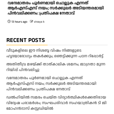
വന്ദേമാതരം പൂർണമായി ചൊല്ലുക എന്നത്
ആര്‍എസ്എസ് നയം; സര്‍ക്കുലര്‍ അടിയന്തരമായി
പിന്‍വലിക്കണം: പ്രതിപക്ഷ നേതാവ്
13 hours ago
vinaya k
RECENT POSTS
വീടുകളിലെ ഈ നിശബ്ദ വിഷം നിങ്ങളുടെ
ഹൃദയാരോഗ്യം തകർക്കും; ഞെട്ടിക്കുന്ന പഠന റിപ്പോർട്ട്
അ​തി​തീ​വ്ര മ​ഴ​യ്ക്ക് താ​ത്കാ​ലി​ക ശ​മ​നം; ജാ​ഗ്ര​താ മു​ന്ന​
റി​യി​പ്പ് പി​ന്‍​വ​ലി​ച്ചു
വന്ദേമാതരം പൂർണമായി ചൊല്ലുക എന്നത്
ആര്‍എസ്എസ് നയം; സര്‍ക്കുലര്‍ അടിയന്തരമായി
പിന്‍വലിക്കണം: പ്രതിപക്ഷ നേതാവ്
ഡൽഹിയിൽ സമരം ചെയ്ത വിദ്യാർത്ഥികൾക്കെതിരായ
വിദ്വേഷ പരാമർശം; സംഘപരിവാർ സഹയാത്രികൻ ടി ജി
മോഹന്‍ദാസ് കസ്റ്റഡിയിൽ