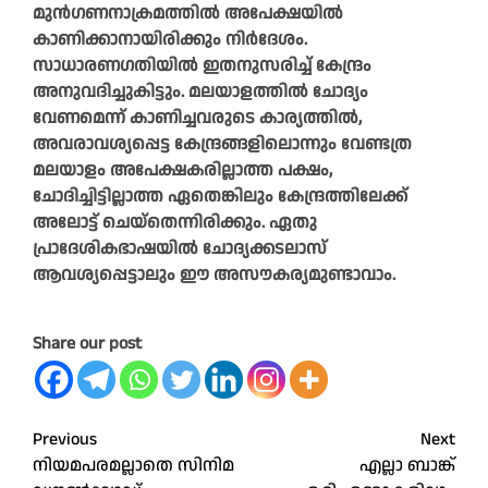
മുൻഗണനാക്രമത്തിൽ അപേക്ഷയിൽ
കാണിക്കാനായിരിക്കും നിർദേശം.
സാധാരണഗതിയിൽ ഇതനുസരിച്ച് കേന്ദ്രം
അനുവദിച്ചുകിട്ടും. മലയാളത്തിൽ ചോദ്യം
വേണമെന്ന് കാണിച്ചവരുടെ കാര്യത്തിൽ,
അവരാവശ്യപ്പെട്ട കേന്ദ്രങ്ങളിലൊന്നും വേണ്ടത്ര
മലയാളം അപേക്ഷകരില്ലാത്ത പക്ഷം,
ചോദിച്ചിട്ടില്ലാത്ത ഏതെങ്കിലും കേന്ദ്രത്തിലേക്ക്
അലോട്ട് ചെയ്തെന്നിരിക്കും. ഏതു
പ്രാദേശികഭാഷയിൽ ചോദ്യക്കടലാസ്
ആവശ്യപ്പെട്ടാലും ഈ അസൗകര്യമുണ്ടാവാം.
Share our post
Post
Previous
Next
നിയമപരമല്ലാതെ സിനിമ
എല്ലാ ബാങ്ക്
navigation