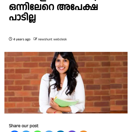
ഒന്നിലേറെ അപേക്ഷ
പാടില്ല
4 years ago
newshunt webdesk
Share our post