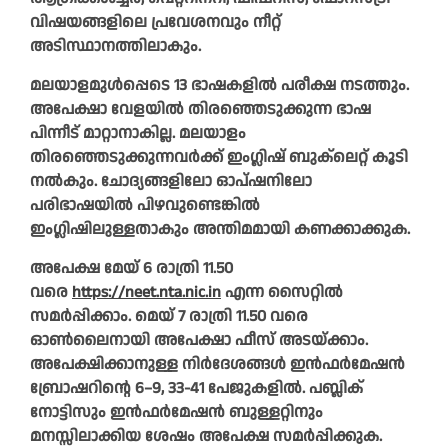
വിഷയങ്ങളിലെ പ്രവേശനവും നീറ്റ്
അടിസ്ഥാനത്തിലാകും.
മലയാളമുൾപ്പെടെ 13 ഭാഷകളിൽ പരീക്ഷ നടത്തും.
അപേക്ഷാ വേളയിൽ തിരഞ്ഞെടുക്കുന്ന ഭാഷ
പിന്നീട് മാറ്റാനാകില്ല. മലയാളം
തിരഞ്ഞെടുക്കുന്നവർക്ക് ഇംഗ്ലിഷ് ബുക്‌ലെറ്റ് കൂടി
നൽകും. ചോദ്യങ്ങളിലോ ഓപ്ഷനിലോ
പരിഭാഷയിൽ പിഴവുണ്ടെങ്കിൽ
ഇംഗ്ലിഷിലുള്ളതാകും അന്തിമമായി കണക്കാക്കുക.
അപേക്ഷ ‍മേയ് 6 രാത്രി 11.50
വരെ
https://neet.nta.nic.in
എന്ന സൈറ്റിൽ
സമർപ്പിക്കാം. ‍മെയ് 7 രാത്രി 11.50 വരെ
ഓൺലൈനായി അപേക്ഷാ ഫീസ് അടയ്ക്കാം.
അപേക്ഷിക്കാനുള്ള നിർദേശങ്ങൾ ഇൻഫർമേഷൻ
ബ്രോഷറിന്റെ 6–9, 33-41 പേജുകളിൽ. പബ്ലിക്
നോട്ടിസും ഇൻഫർമേഷൻ ബുള്ളറ്റിനും
മനസ്സിലാക്കിയ ശേഷം അപേക്ഷ സമർപ്പിക്കുക.