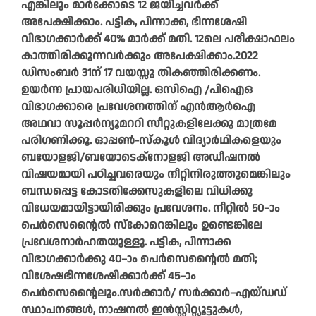
എങ്കിലും മാർക്കോടെ 12 ജയിച്ചവർക്ക്
അപേക്ഷിക്കാം. പട്ടിക, പിന്നാക്ക, ഭിന്നശേഷി
വിഭാഗക്കാർക്ക് 40% മാർക്ക് മതി. 12ലെ പരീക്ഷാഫലം
കാത്തിരിക്കുന്നവർക്കും അപേക്ഷിക്കാം.2022
ഡിസംബർ 31ന് 17 വയസ്സു തികഞ്ഞിരിക്കണം.
ഉയർന്ന പ്രായപരിധിയില്ല. ഒസിഐ /പിഐഒ
വിഭാഗക്കാരെ പ്രവേശനത്തിന് എൻആർഐ
അഥവാ സൂപ്പർന്യൂമററി സീറ്റുകളിലേക്കു മാത്രമേ
പരിഗണിക്കൂ. ഓപ്പൺ-സ്കൂൾ വിദ്യാർഥികളെയും
ബയോളജി/ബയോടെക്നോളജി അഡീഷനൽ
വിഷയമായി പഠിച്ചവരെയും നീറ്റിനിരുത്തുമെങ്കിലും
ബന്ധപ്പെട്ട കോടതിക്കേസുകളിലെ വിധിക്കു
വിധേയമായിട്ടായിരിക്കും പ്രവേശനം. നീറ്റിൽ 50–ാം
പെർസെന്റൈൽ സ്കോറെങ്കിലും ഉണ്ടെങ്കിലേ
പ്രവേശനാർഹതയുള്ളൂ. പട്ടിക, പിന്നാക്ക
വിഭാഗക്കാർക്കു 40–ാം പെർസെന്റൈൽ മതി;
വിശേഷഭിന്നശേഷിക്കാർക്ക് 45–ാം
പെർസെന്റൈലും.സർക്കാർ/ സർക്കാർ–എയ്ഡഡ്
സ്ഥാപനങ്ങൾ, നാഷനൽ ഇൻസ്റ്റിറ്റ്യൂട്ടുകൾ,