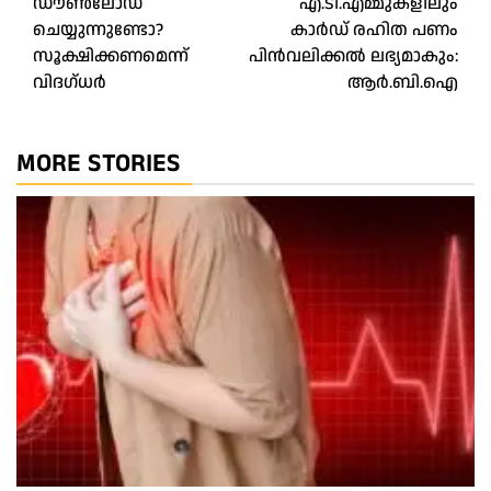
ഡൗണ്‍ലോഡ്
എ.ടി.എമ്മുകളിലും
ചെയ്യുന്നുണ്ടോ?
കാര്‍ഡ് രഹിത പണം
സൂക്ഷിക്കണമെന്ന്
പിന്‍വലിക്കല്‍ ലഭ്യമാകും:
വിദഗ്ധര്‍
ആര്‍.ബി.ഐ
MORE STORIES