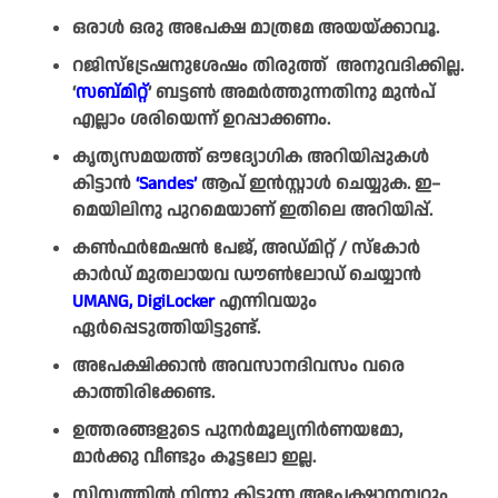
ഒരാൾ ഒരു അപേക്ഷ മാത്രമേ അയയ്ക്കാവൂ.
റജിസ്ട്രേഷനുശേഷം തിരുത്ത് അനുവദിക്കില്ല.
‘
സബ്മിറ്റ്
’ ബട്ടൺ അമർത്തുന്നതിനു മുൻപ്
എല്ലാം ശരിയെന്ന് ഉറപ്പാക്കണം.
കൃത്യസമയത്ത് ഔദ്യോഗിക അറിയിപ്പുകൾ
കിട്ടാൻ
‘Sandes’
ആപ് ഇൻസ്റ്റാൾ ചെയ്യുക. ഇ–
മെയിലിനു പുറമെയാണ് ഇതിലെ അറിയിപ്പ്.
കൺഫർമേഷൻ പേജ്, അഡ്മിറ്റ് / സ്കോർ
കാർഡ് മുതലായവ ഡൗൺലോഡ് ചെയ്യാൻ
UMANG, DigiLocker
എന്നിവയും
ഏർപ്പെടുത്തിയിട്ടുണ്ട്.
അപേക്ഷിക്കാൻ അവസാനദിവസം വരെ
കാത്തിരിക്കേണ്ട.
ഉത്തരങ്ങളുടെ പുനർമൂല്യനിർണയമോ,
മാർക്കു വീണ്ടും കൂട്ടലോ ഇല്ല.
സിസ്റ്റത്തിൽ നിന്നു കിട്ടുന്ന അപേക്ഷാനമ്പറും