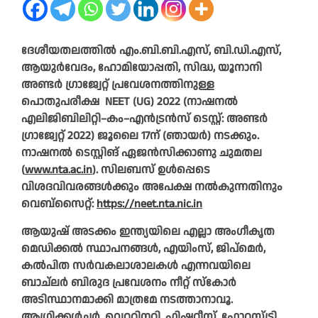
ദേശീയതലത്തിൽ എം.ബി.ബി.എസ്, ബി.ഡി.എസ്,
ആയുർവേദം, ഹോമിയോപ്പതി, സിദ്ധ, യൂനാനി
അണ്ടർ ഗ്രാജ്വേറ്റ് പ്രവേശനത്തിനുള്ള
പൊതുപരീക്ഷ NEET (UG) 2022 (നാഷനൽ
എലിജിബിലിറ്റി–കം–എൻട്രൻസ് ടെസ്റ്റ്: അണ്ടർ
ഗ്രാജ്വേറ്റ് 2022) ജൂലൈ 17ന് (ഞായർ) നടക്കും.
നാഷനൽ ടെസ്റ്റിങ് ഏജൻസിക്കാണു ചുമതല
(
www.nta.ac.in
). സിലബസ് ഉൾപ്പെടെ
വിശദവിവരങ്ങൾക്കും അപേക്ഷ നൽകുന്നതിനും
വെബ്സൈറ്റ്:
https://neet.nta.nic.in
ആയുഷ് അടക്കം ഇന്ത്യയിലെ എല്ലാ അംഗീകൃത
മെഡിക്കൽ സ്ഥാപനങ്ങൾ, എയിംസ്, ജിപ്മെർ,
കൽപിത സർവകലാശാലകൾ എന്നവയിലെ
ബാച്‌ലർ ബിരുദ പ്രവേശനം നീറ്റ് സ്കോർ
അടിസ്ഥാനമാക്കി മാത്രമേ നടത്താനാവൂ.
ആഗ്രിക്കൾച്ചർ, വെറ്ററിനറി, ഫിഷറീസ്, ഫോറസ്ട്രി