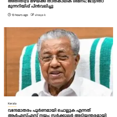
അ​തി​തീ​വ്ര മ​ഴ​യ്ക്ക് താ​ത്കാ​ലി​ക ശ​മ​നം; ജാ​ഗ്ര​താ
മു​ന്ന​റി​യി​പ്പ് പി​ന്‍​വ​ലി​ച്ചു
13 hours ago
vinaya k
Kerala
വന്ദേമാതരം പൂർണമായി ചൊല്ലുക എന്നത്
ആര്‍എസ്എസ് നയം; സര്‍ക്കുലര്‍ അടിയന്തരമായി