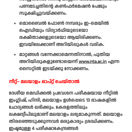
പണമടച്ചതിന്റെ കൺഫർമേഷൻ പേജും
സൂക്ഷിച്ചുവയ്ക്കണം.
മൊബൈൽ ഫോൺ നമ്പരും ഇ–മെയിൽ
ഐഡിയും വിദ്യാർഥിയുടെയോ
രക്ഷിതാക്കളുടെയോ ആയിരിക്കണം.
ഇവയിലേക്കാണ് അറിയിപ്പുകൾ വരിക.
മാറ്റങ്ങൾ വന്നേക്കാമെന്നതിനാൽ, പുതിയ
അറിയിപ്പുകളുണ്ടോയെന്ന്
www.nta.ac.in
എന്ന
സൈറ്റിൽ ഇടയ്ക്കു നോക്കണം.
നീറ്റ്– മലയാളം ഓപ്റ്റ് ചെയ്താൽ
ദേശീയ മെഡിക്കൽ പ്രവേശന പരീക്ഷയായ നീറ്റിൽ
ഇംഗ്ലിഷ്, ഹിന്ദി, മലയാളം ഉൾപ്പെടെ 13 ഭാഷകളിൽ
ചോദ്യങ്ങൾ ലഭിക്കും. കേരളത്തിലും
ലക്ഷദ്വീപിലുമാണ് മലയാളം ലഭ്യമാകുന്നത്. മലയാളം
തിരഞ്ഞെടുക്കുന്നവർ ഒരുകാര്യം ശ്രദ്ധിക്കണം.
ഇഷ്ടമുള്ള 4 പരീക്ഷാകേന്ദ്രങ്ങൾ