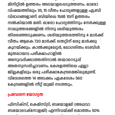
മിനിറ്റിൽ ഉത്തരം അടയാളപ്പെടുത്തണം. ഓരോ
വിഷയത്തിലും 35, 15 വീതം ചോദ്യങ്ങളുള്ള എ,ബി
വിഭാഗങ്ങളാണ്. ബിയിലെ 15ൽ 10ന് ഉത്തരം
നൽകിയാൽ മതി. ഓരോ ചോദ്യത്തിനും നേർക്കുള്ള
നാലുത്തരങ്ങളിൽ നിന്നു ശരിയുത്തരം
തിരഞ്ഞെടുക്കണം. ശരിയുത്തരത്തിനു 4 മാർക്ക്
വീതം ആകെ 720 മാർക്ക്. തെറ്റിന് ഒരു മാർക്കു
കുറയ്‌ക്കും. കാൽക്കുലേറ്റർ, ലോഗരിതം ടേബിൾ
മുതലായവ പരീക്ഷാഹാളിൽ
അനുവദിക്കാത്തതിനാൽ തയാറെടുപ്പ്
അതനുസരിച്ചാവണം. കേരളത്തിലെ എല്ലാ
ജില്ലകളിലും ഒരു പരീക്ഷാകേന്ദ്രമെങ്കിലുമുണ്ട്.
വിദേശത്തെ 14 അടക്കം ഏകദേശം 560
കേന്ദ്രങ്ങളിൽ നീറ്റ് യുജി നടത്തും.
പ്രവേശന യോഗ്യത
ഫിസിക്‌സ്, കെമിസ്‌ട്രി, ബയോളജി (അഥവാ
ബയോടെക്‌നോളജി) എന്നിവയ്ക്ക് മൊത്തം 50%