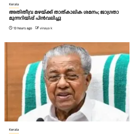
Kerala
അ​തി​തീ​വ്ര മ​ഴ​യ്ക്ക് താ​ത്കാ​ലി​ക ശ​മ​നം; ജാ​ഗ്ര​താ
മു​ന്ന​റി​യി​പ്പ് പി​ന്‍​വ​ലി​ച്ചു
13 hours ago
vinaya k
Kerala