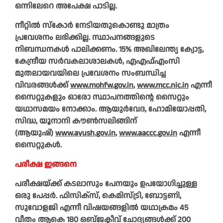
ഒന്നിലേറെ അപേക്ഷ പാടില്ല.
നീറ്റിൽ സ്കോർ നേടിയതുകൊണ്ടു മാത്രം
പ്രവേശനം ലഭിക്കില്ല. സ്ഥാപനങ്ങളുടെ
നിബന്ധനകൾ പാലിക്കണം. 15% അ‌ഖിലേന്ത്യ ക്വോട്ട,
കേന്ദ്രീയ സർവകലാശാലകൾ, എഎഫ്എംസി
മുതലായവയിലെ പ്രവേശനം സംബന്ധിച്ച
വിവരങ്ങൾക്ക്
www.mohfw.gov.in
,
www.mcc.nic.in
എന്നീ
സൈറ്റുകളും ഓരോ സ്ഥാപനത്തിന്റെ സൈറ്റും
യഥാസമയം നോക്കാം. ആയുർവേദ, ഹോമിയോപ്പതി,
സിദ്ധ, യൂനാനി കൗൺസലിങ്ങിന്
(ആയുഷ്)
www.ayush.gov.in
,
www.aaccc.gov.in
എന്നീ
സൈറ്റുകൾ.
പരീക്ഷ ഇങ്ങനെ
പരീക്ഷയ്ക്ക് കടലാസും പേനയും ഉപയോഗിച്ചുള്ള
ഒരു പേപ്പർ. ഫിസിക്‌സ്, കെമിസ്‌ട്രി, ബോട്ടണി,
സുവോളജി എന്നീ വിഷയങ്ങളിൽ യഥാക്രമം 45
വീതം ആകെ 180 ഒബ്ജക്ടീവ് ചോദ്യങ്ങൾക്ക് 200