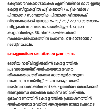
കേന്ദ്രസർവകലാശാലകൾ എന്നിവയിലെ ഓൾ ഇന്ത്യ
ക്വോട്ട സീറ്റുകളിൽ പട്ടികജാതി / പട്ടികവർഗ /
പിന്നാക്ക / സാമ്പത്തിക പിന്നാക്ക /ഭിന്നശേഷി
വിഭാഗക്കാർക്ക് യഥാക്രമം 15 / 7.5 / 27 / 10 ശതമാനം
സീറ്റുകൾ സംവരണം ചെയ്‌തിട്ടുണ്ട്. ഓരോ
കാറ്റഗറിയിലും 5% ഭിന്നശേഷിക്കാർക്ക്.
സംശയപരിഹാരത്തിന് ഫോൺ : 011-40759000 /
neet@nta.ac.in.
കേരളത്തിലെ മെഡിക്കൽ പ്രവേശനം
ദേശീയ റാങ്ക്‌ലിസ്റ്റിൽനിന്ന് കേരളത്തിൽ
പ്രവേശനത്തിന് അർഹതയുള്ളവരെ
തിരഞ്ഞെടുത്ത് അവർ മാത്രമുൾപ്പെടുന്ന
സംസ്ഥാന റാങ്ക്‌ലിസ്റ്റ് തയാറാക്കും. അത്
അടിസ്ഥാനമാക്കിയാണ് കേരളത്തിലെ മെഡിക്കൽ–
അനുബന്ധ ബാച്‌ലർ കോഴ്സ് സിലക്‌ഷൻ.
ഉദാഹരണത്തിന് കേരളത്തിൽ പ്രവേശനത്തിന്
അർഹതയുള്ളവരിൽ ആദ്യത്തെ നാലു പേരുടെ