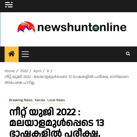
Skip
to
content
Primary
Menu
Home
2022
April
8
നീറ്റ് യുജി 2022 : മലയാളമുൾപ്പെടെ 13 ഭാഷകളിൽ പരീക്ഷ, ഒന്നിലേറെ
അപേക്ഷ പാടില്ല
Breaking News
Kerala
Local News
നീറ്റ് യുജി 2022 :
മലയാളമുൾപ്പെടെ 13
ഭാഷകളിൽ പരീക്ഷ,