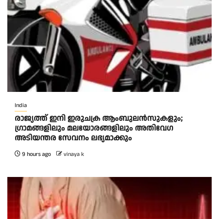
India
രാജ്യത്ത് ഇനി ഇരുചക്ര ആംബുലന്‍സുകളും;
ഗ്രാമങ്ങളിലും മലയോരങ്ങളിലും അതിവേഗ
അടിയന്തര സേവനം ലഭ്യമാക്കും
9 hours ago
vinaya k