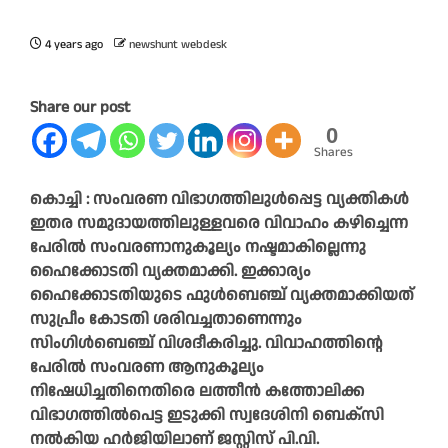
4 years ago
newshunt webdesk
Share our post
0
Shares
കൊച്ചി : സംവരണ വിഭാഗത്തിലുൾപ്പെട്ട വ്യക്തികൾ
ഇതര സമുദായത്തിലുള്ളവരെ വിവാഹം കഴിച്ചെന്ന
പേരിൽ സംവരണാനുകൂല്യം നഷ്ടമാകില്ലെന്നു
ഹൈക്കോടതി വ്യക്തമാക്കി. ഇക്കാര്യം
ഹൈക്കോടതിയുടെ ഫുൾബെഞ്ച് വ്യക്തമാക്കിയത്
സുപ്രീം കോടതി ശരിവച്ചതാണെന്നും
സിംഗിൾബെഞ്ച് വിശദീകരിച്ചു. വിവാഹത്തിന്റെ
പേരിൽ സംവരണ ആനുകൂല്യം
നിഷേധിച്ചതിനെതിരെ ലത്തീൻ കത്തോലിക്ക
വിഭാഗത്തിൽപെട്ട ഇടുക്കി സ്വദേശിനി ബെക‌്‌സി
നൽകിയ ഹർജിയിലാണ് ജസ്റ്റിസ് പി.വി.