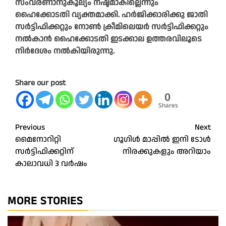
സംവരണാനുകൂല്യം നഷ്ടമാകില്ലെന്നും
ഹൈക്കോടതി വ്യക്തമാക്കി. ഹർജിക്കാരിക്കു ജാതി
സർട്ടിഫിക്കറ്റും നോൺ ക്രീമിലെയർ സർട്ടിഫിക്കറ്റും
നൽകാൻ ഹൈക്കോടതി ഇടക്കാല ഉത്തരവിലൂടെ
നിർദേശം നൽകിയിരുന്നു.
Share our post
0
Shares
Post
Previous
Next
മൈനോറിറ്റി
ഗൂഗിള്‍ മാപ്പില്‍ ഇനി ടോള്‍
navigation
സർട്ടിഫിക്കറ്റിന്
നിരക്കുകളും അറിയാം
കാലാവധി 3 വർഷം
MORE STORIES