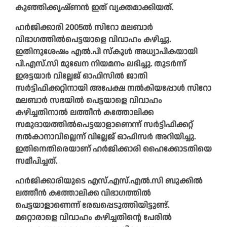
കുഞ്ഞിക്കൃഷ്‌ണൻ ഇത് വ്യക്തമാക്കിയത്.
ഹർജിക്കാരി 2005ൽ സിറോ മലബാർ
വിഭാഗത്തിൽപെട്ടയാളെ വിവാഹം കഴിച്ചു.
ഇതിനുശേഷം എൽ.പി സ്കൂൾ അധ്യാപികയായി
പി.എസ്‌.സി മുഖേന നിയമനം ലഭിച്ചു. തുടർന്ന്
ഇരട്ടയാർ വില്ലേജ് ഓഫിസിൽ ജാതി
സർട്ടിഫിക്കറ്റിനായി അപേക്ഷ നൽകിയപ്പോൾ സിറോ
മലബാർ സഭയിൽ പെട്ടയാളെ വിവാഹം
കഴിച്ചതിനാൽ ലത്തീൻ കത്തോലിക്ക
സമുദായത്തിൽപെട്ടയാളാണെന്ന് സർട്ടിഫിക്കറ്റ്
നൽകാനാവില്ലെന്ന് വില്ലേജ് ഓഫിസർ അറിയിച്ചു.
ഇതിനെതിരെയാണ് ഹർജിക്കാരി ഹൈക്കോടതിയെ
സമീപിച്ചത്.
ഹർജിക്കാരിയുടെ എസ്‌.എസ്‌.എൽ.സി ബുക്കിൽ
ലത്തീൻ കത്തോലിക്ക വിഭാഗത്തിൽ
പെട്ടയാളാണെന്ന് രേഖപ്പെടുത്തിയിട്ടുണ്ട്.
മറ്റൊരാളെ വിവാഹം കഴിച്ചതിന്റെ പേരിൽ