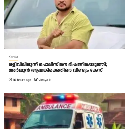
Kerala
ഒളിവിലിരുന്ന് പൊലീസിനെ ഭീഷണിപ്പെടുത്തി;
അർജുൻ ആയങ്കിക്കെതിരെ വീണ്ടും കേസ്
10 hours ago
vinaya k