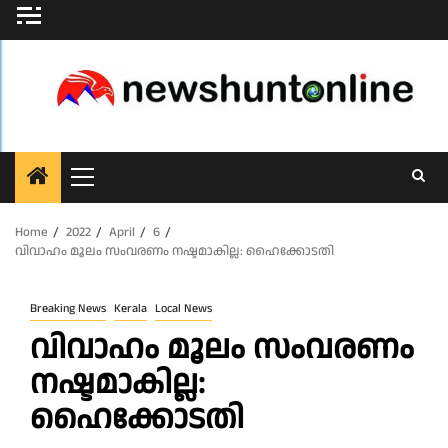
Skip
to
content
Primary
Menu
Home
2022
April
6
വിവാഹം മൂലം സംവരണം നഷ്ടമാകില്ല: ഹൈക്കോടതി
Breaking News
Kerala
Local News
വിവാഹം മൂലം സംവരണം
നഷ്ടമാകില്ല:
ഹൈക്കോടതി