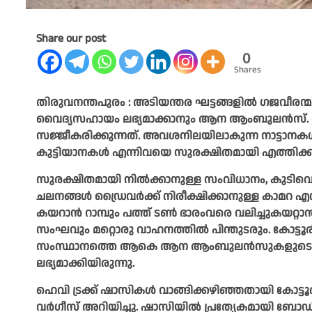
Share our post
0
Shares
തിരുവനന്തപുരം : അടിയന്തര ഘട്ടങ്ങളിൽ ഗജവീരന്മ
വൈദ്യസഹായം ലഭ്യമാക്കാനും ആന ആംബുലൻസ്‌. ക
സജ്ജീകരിക്കുന്നത്‌. അവശനിലയിലാകുന്ന നാട്ടാനകൾ, പ
കുട്ടിയാനകൾ എന്നിവയെ സുരക്ഷിതമായി എത്തിക
സുരക്ഷിതമായി നിൽക്കാനുള്ള സംവിധാനം, കുടിവെള്ള
ചലനങ്ങൾ ഡ്രൈവർക്ക്‌ നിരീക്ഷിക്കാനുള്ള കാമറ എന്
കയറാൻ റാമ്പും പത്ത്‌ ടൺ ഭാരംവരെ വലിച്ചുകയറ്റ
സംഘവും മറ്റൊരു വാഹനത്തിൽ പിന്തുടരും. കോട്ടൂ
സംസ്ഥാനത്തെ ആകെ ആന ആംബുലൻസുകളുടെ എണ്ണം
ലഭ്യമാക്കിയിരുന്നു.
ഹെവി ട്രക്ക് ഷാസികൾ വാങ്ങിക്കഴിഞ്ഞതായി കോട്
വർഗീസ് അറിയിച്ചു. ഷാസിയിൽ പ്രത്യേകമായി ബ