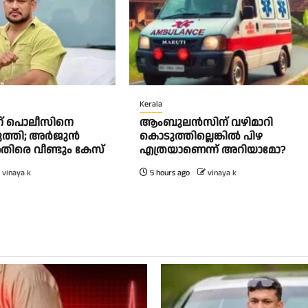
Kerala
്ന് പൊലീസിനെ
ആംബുലന്‍സിന് വഴിമാറി
ുത്തി; അർജുൻ
കൊടുത്തില്ലെങ്കില്‍ പിഴ
തിരെ വീണ്ടും കേസ്
എത്രയാണെന്ന് അറിയാമോ?
vinaya k
5 hours ago
vinaya k