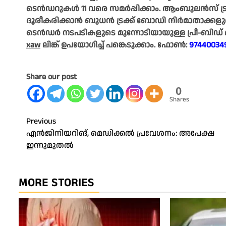
ടെൻഡറുകൾ 11 വരെ സമർപ്പിക്കാം. ആംബുലൻസ് ട്
ദൂരീകരിക്കാൻ ബുധൻ ട്രക്ക് ബോഡി നിർമാതാക്കളുടെ
ടെൻഡർ നടപടികളുടെ മുന്നോടിയായുള്ള പ്രീ-ബിഡ് മീറ്
xaw
ലിങ്ക് ഉപയോഗിച്ച് പങ്കെടുക്കാം. ഫോൺ:
97440034
Share our post
0
Shares
Post
Previous
എൻജിനിയറിങ്‌, മെഡിക്കൽ പ്രവേശനം: അപേക്ഷ
navigation
ഇന്നുമുതൽ
MORE STORIES