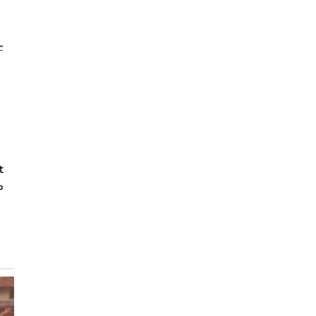
-
t
ം