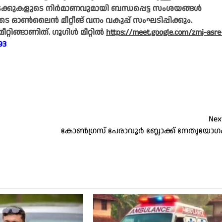
രക്കുകളുടെ നിർമാണവുമായി ബന്ധപ്പെട്ട സംശയങ്ങൾ
 ഓൺലൈൻ മീറ്റീങ്‌ വനം വകുപ്പ്‌ സംഘടിപ്പിക്കും.
റിങ്ങാണിത്‌. ഗൂഗിൾ മീറ്റിൽ
https://meet.google.com/zmj-asre
93
Nex
കോൺഗ്രസ് പേരാവൂർ ബ്ലോക്ക് നേതൃയോഗ