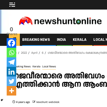
Skip
to
content
0
Shares
BREAKING NEWS
INDIA
KERALA
LOCAL 
Home
2022
April
6
ഗജവീരന്മാരെ അതിവേഗം രക്ഷാകേന്ദ്
Breaking News
Kerala
Local News
ഗജവീരന്മാരെ അതിവേഗം ര
എത്തിക്കാൻ ആന ആംബ
4 years ago
newshunt webdesk