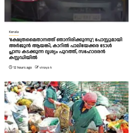
Kerala
‘ക്ഷേത്രമൈതാനത്ത് ഞാനിരിക്കുന്നു’; പോസ്റ്റുമായി
അർജുൻ ആയങ്കി, കാറിൽ പാലിയേക്കര ടോൾ
പ്ലാസ കടക്കുന്ന ദൃശ്യം പുറത്ത്, സഹോദരൻ
കസ്റ്റഡിയിൽ
12 hours ago
vinaya k