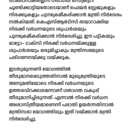
താങ്ങാനാകില്ലെന്ന് ഗതാഗത സെക്രട്ടറി
ചൂണ്ടിക്കാട്ടിയതോടെയാണ് ഫെയർ സ്റ്റേജുകളും
നിരക്കുകളും പുനഃക്രമീകരിക്കാൻ മന്ത്രി നിർദേശം
നൽകിയത്. കെഎസ്ആർടിസി തയാറാക്കിയ
നിരക്ക് വർധനയുടെ ശുപാർശയും
പുനഃക്രമീകരിക്കാൻ നിർദേശിച്ചു. ഈ പട്ടികയും
ഓട്ടോ– ടാക്സി നിരക്ക് വർധനയ്ക്കുള്ള
ശുപാർശയും ഒരുമിച്ചാകും മന്ത്രിസഭയുടെ
പരിഗണനയ്ക്കു വയ്ക്കുക.
ഇടതുമുന്നണി യോഗത്തിൽ
തീരുമാനമെടുത്തതിനാൽ മുഖ്യമന്ത്രിയുടെ
അനുമതിയോടെ നിരക്ക് വർധനയുടെ
ഉത്തരവിറക്കാമെന്നാണ് ഗതാഗത വകുപ്പ്
തീരുമാനിച്ചിരുന്നത്. എന്നാൽ നിരക്ക് വർധന
അശാസ്ത്രീയമാണെന്ന് പരാതി ഉയർന്നതിനാൽ
മന്ത്രിസഭാ യോഗത്തിലും ഇത് വയ്ക്കാൻ മന്ത്രി
നിർദേശിച്ചു.