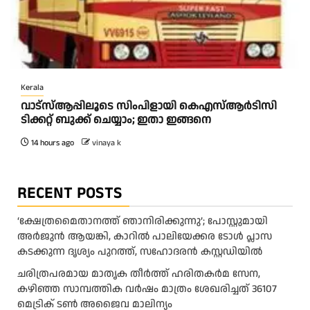
Kerala
വാട്‌സ്ആപ്പിലൂടെ സിംപിളായി കെഎസ്ആര്‍ടിസി
ടിക്കറ്റ് ബുക്ക് ചെയ്യാം; ഇതാ ഇങ്ങനെ
14 hours ago
vinaya k
RECENT POSTS
‘ക്ഷേത്രമൈതാനത്ത് ഞാനിരിക്കുന്നു’; പോസ്റ്റുമായി
അർജുൻ ആയങ്കി, കാറിൽ പാലിയേക്കര ടോൾ പ്ലാസ
കടക്കുന്ന ദൃശ്യം പുറത്ത്, സഹോദരൻ കസ്റ്റഡിയിൽ
ചരിത്രപരമായ മാതൃക തീര്‍ത്ത് ഹരിതകര്‍മ സേന,
കഴിഞ്ഞ സാമ്പത്തിക വര്‍ഷം മാത്രം ശേഖരിച്ചത് 36107
മെട്രിക് ടണ്‍ അജൈവ മാലിന്യം