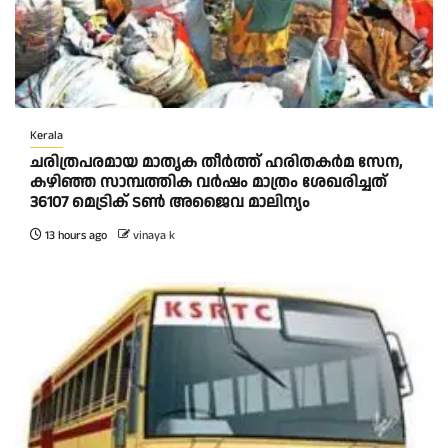
Kerala
ചരിത്രപരമായ മാതൃക തീര്‍ത്ത് ഹരിതകര്‍മ സേന,
കഴിഞ്ഞ സാമ്പത്തിക വര്‍ഷം മാത്രം ശേഖരിച്ചത്
36107 മെട്രിക് ടണ്‍ അജൈവ മാലിന്യം
13 hours ago
vinaya k