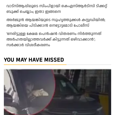
വാട്‌സ്ആപ്പിലൂടെ സിംപിളായി കെഎസ്ആര്‍ടിസി ടിക്കറ്റ്
ബുക്ക് ചെയ്യാം; ഇതാ ഇങ്ങനെ
അർജുൻ ആയങ്കിയുടെ സുഹൃത്തുക്കൾ കസ്റ്റഡിയിൽ;
ആയങ്കിയെ പിടിക്കാൻ നെട്ടോട്ടമോടി പോലീസ്
‘നേരിട്ടുള്ള ക്ഷേമ പെൻഷൻ വിതരണം നി‍‍ർത്തുന്നത്
അർഹതയില്ലാത്തവർക്ക് കിട്ടുന്നത് ഒഴിവാക്കാൻ’;
സർക്കാ‍ർ വിശദീകരണം
YOU MAY HAVE MISSED