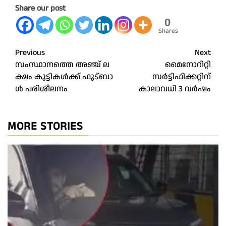
Share our post
0
Shares
Post
Previous
Next
സം​സ്ഥാ​ന​ത്തെ അ​ഞ്ച് ല​
മൈനോറിറ്റി
navigation
ക്ഷം കു​ട്ടി​ക​ൾ​ക്ക് ഫു​ട്ബാ​
സർട്ടിഫിക്കറ്റിന്
ൾ പ​രി​ശീ​ല​നം
കാലാവധി 3 വർഷം
MORE STORIES