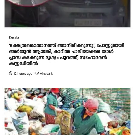
Kerala
‘ക്ഷേത്രമൈതാനത്ത് ഞാനിരിക്കുന്നു’; പോസ്റ്റുമായി
അർജുൻ ആയങ്കി, കാറിൽ പാലിയേക്കര ടോൾ
പ്ലാസ കടക്കുന്ന ദൃശ്യം പുറത്ത്, സഹോദരൻ
കസ്റ്റഡിയിൽ
12 hours ago
vinaya k