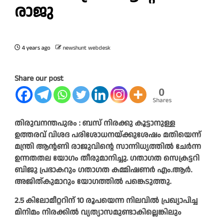
രാജു
4 years ago
newshunt webdesk
Share our post
0
Shares
തിരുവനന്തപുരം : ബസ് നിരക്കു കൂട്ടാനുള്ള
ഉത്തരവ് വിശദ പരിശോധനയ്ക്കുശേഷം മതിയെന്ന്
മന്ത്രി ആന്റണി രാജുവിന്റെ സാന്നിധ്യത്തിൽ ചേർന്ന
ഉന്നതതല യോഗം തീരുമാനിച്ചു. ഗതാഗത സെക്രട്ടറി
ബിജു പ്രഭാകറും ഗതാഗത കമ്മിഷണർ എം.ആർ.
അജിത്കുമാറും യോഗത്തിൽ പങ്കെടുത്തു.
2.5 കിലോമീറ്ററിന് 10 രൂപയെന്ന നിലവിൽ പ്രഖ്യാപിച്ച
മിനിമം നിരക്കിൽ വ്യത്യാസമുണ്ടാകില്ലെങ്കിലും