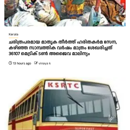
Kerala
ചരിത്രപരമായ മാതൃക തീര്‍ത്ത് ഹരിതകര്‍മ സേന,
കഴിഞ്ഞ സാമ്പത്തിക വര്‍ഷം മാത്രം ശേഖരിച്ചത്
36107 മെട്രിക് ടണ്‍ അജൈവ മാലിന്യം
13 hours ago
vinaya k