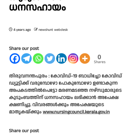
ധനസഹായം
4 years ago
newshunt webdesk
Share our post
0
Shares
തിരുവനന്തപുരം : കോവിഡ്–19 ബാധിച്ചോ കോവിഡ്
ഡ്യൂട്ടിക്ക് വരുമ്പോഴോ പോകുമ്പോഴോ ഉണ്ടാകുന്ന
അപകടത്തിൽപെട്ടോ മരണമടഞ്ഞ നഴ്സുമാരുടെ
കുടുംബത്തിന് ധനസഹായം ലഭിക്കാൻ അപേക്ഷ
ക്ഷണിച്ചു. വിവരങ്ങൾക്കും അപേക്ഷയുടെ
മാതൃകയ്ക്കും
www.nursingcouncil.kerala.gov.in
Share our post