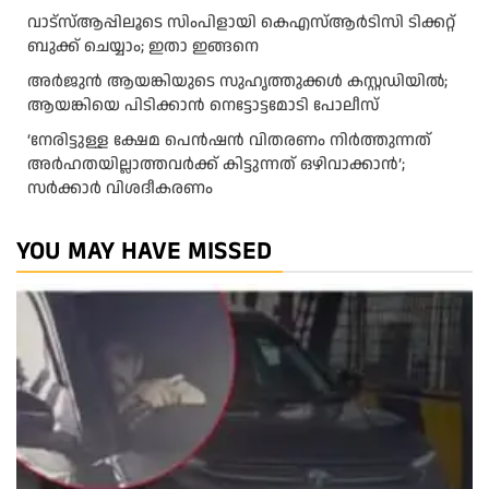
വാട്‌സ്ആപ്പിലൂടെ സിംപിളായി കെഎസ്ആര്‍ടിസി ടിക്കറ്റ്
ബുക്ക് ചെയ്യാം; ഇതാ ഇങ്ങനെ
അർജുൻ ആയങ്കിയുടെ സുഹൃത്തുക്കൾ കസ്റ്റഡിയിൽ;
ആയങ്കിയെ പിടിക്കാൻ നെട്ടോട്ടമോടി പോലീസ്
‘നേരിട്ടുള്ള ക്ഷേമ പെൻഷൻ വിതരണം നി‍‍ർത്തുന്നത്
അർഹതയില്ലാത്തവർക്ക് കിട്ടുന്നത് ഒഴിവാക്കാൻ’;
സർക്കാ‍ർ വിശദീകരണം
YOU MAY HAVE MISSED