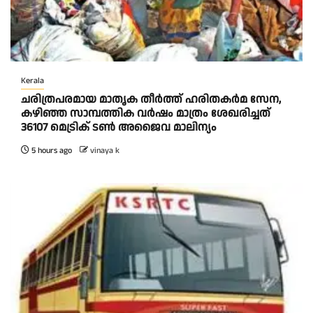
Kerala
ചരിത്രപരമായ മാതൃക തീര്‍ത്ത് ഹരിതകര്‍മ സേന,
കഴിഞ്ഞ സാമ്പത്തിക വര്‍ഷം മാത്രം ശേഖരിച്ചത്
36107 മെട്രിക് ടണ്‍ അജൈവ മാലിന്യം
5 hours ago
vinaya k