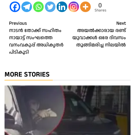
0
Shares
Post
Previous
Next
നാടന്‍ തോക്ക് സഹിതം
അയല്‍ക്കാരായ രണ്ട്‌
navigation
നായാട്ട് സംഘത്തെ
യുവാക്കൾ ഒരേ ദിവസം
വനംവകുപ്പ് അധികൃതർ
തൂങ്ങിമരിച്ച നിലയില്‍
പിടികൂടി
MORE STORIES