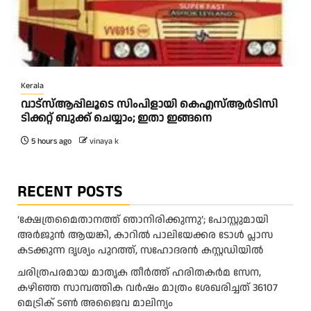
Kerala
വാട്‌സ്ആപ്പിലൂടെ സിംപിളായി കെഎസ്ആര്‍ടിസി
ടിക്കറ്റ് ബുക്ക് ചെയ്യാം; ഇതാ ഇങ്ങനെ
5 hours ago
vinaya k
RECENT POSTS
‘ക്ഷേത്രമൈതാനത്ത് ഞാനിരിക്കുന്നു’; പോസ്റ്റുമായി
അർജുൻ ആയങ്കി, കാറിൽ പാലിയേക്കര ടോൾ പ്ലാസ
കടക്കുന്ന ദൃശ്യം പുറത്ത്, സഹോദരൻ കസ്റ്റഡിയിൽ
ചരിത്രപരമായ മാതൃക തീര്‍ത്ത് ഹരിതകര്‍മ സേന,
കഴിഞ്ഞ സാമ്പത്തിക വര്‍ഷം മാത്രം ശേഖരിച്ചത് 36107
മെട്രിക് ടണ്‍ അജൈവ മാലിന്യം