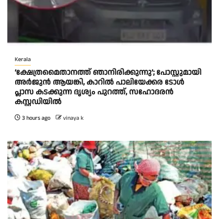
Kerala
‘ക്ഷേത്രമൈതാനത്ത് ഞാനിരിക്കുന്നു’; പോസ്റ്റുമായി
അർജുൻ ആയങ്കി, കാറിൽ പാലിയേക്കര ടോൾ
പ്ലാസ കടക്കുന്ന ദൃശ്യം പുറത്ത്, സഹോദരൻ
കസ്റ്റഡിയിൽ
3 hours ago
vinaya k