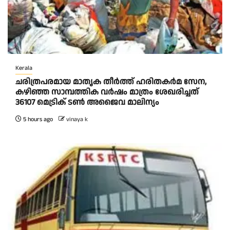
Kerala
ചരിത്രപരമായ മാതൃക തീര്‍ത്ത് ഹരിതകര്‍മ സേന,
കഴിഞ്ഞ സാമ്പത്തിക വര്‍ഷം മാത്രം ശേഖരിച്ചത്
36107 മെട്രിക് ടണ്‍ അജൈവ മാലിന്യം
5 hours ago
vinaya k