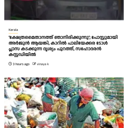
Kerala
‘ക്ഷേത്രമൈതാനത്ത് ഞാനിരിക്കുന്നു’; പോസ്റ്റുമായി
അർജുൻ ആയങ്കി, കാറിൽ പാലിയേക്കര ടോൾ
പ്ലാസ കടക്കുന്ന ദൃശ്യം പുറത്ത്, സഹോദരൻ
കസ്റ്റഡിയിൽ
3 hours ago
vinaya k