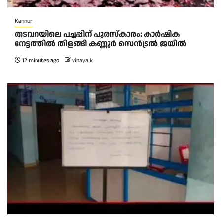
Kannur
തടവറയിലെ പച്ചപ്പിന് പുരസ്‌കാരം; കാർഷിക
നേട്ടത്തിൽ തിളങ്ങി കണ്ണൂർ സെൻട്രൽ ജയിൽ
12 minutes ago
vinaya k