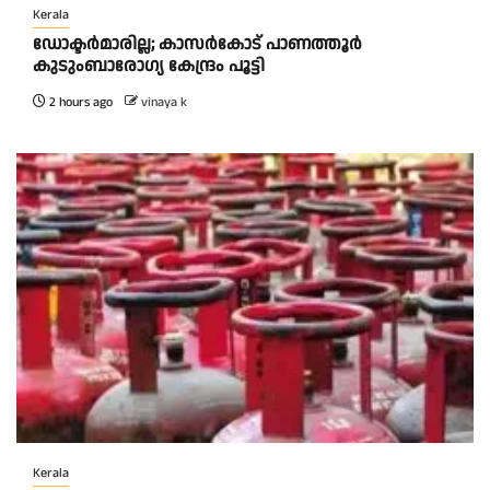
Kerala
ഡോക്ടർമാരില്ല; കാസർകോട് പാണത്തൂർ
കുടുംബാരോഗ്യ കേന്ദ്രം പൂട്ടി
2 hours ago
vinaya k
Kerala