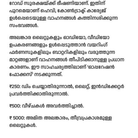
റോഡ് സുരക്ഷയ്ക്ക് ഭീഷണിയാണ്. ഇതിന്
പുറമെയാണ് ഹെവി, കോൺട്രാക്ട് കാര്യേജ്
ഉൾപ്പെടെയുള്ള വാഹനങ്ങൾ കത്തിനശിക്കുന്ന
സംഭവങ്ങൾ.
അലങ്കാര ലൈറ്റുകളും ഓഡിയോ, വീഡിയോ
ഉപകരണങ്ങളും ഉൾപ്പെടുത്താൻ വയറിംഗ്
ഫർണസുകളിലും ബാറ്ററികളിലും വരുത്തുന്ന
മാറ്റങ്ങളാണ് വാഹനങ്ങൾ തീപിടിക്കാനുള്ള പ്രധാന
കാരണം. ഈ സാഹചര്യത്തിലാണ് ‘ഓപ്പറേഷൻ
ഫോക്കസ്’ നടക്കുന്നത്.
₹250: ഡിം ചെയ്യാതിരുന്നാൽ, ലൈറ്റ്,
ഇൻഡിക്കേറ്റർ
പ്രവർത്തിക്കാതിരുന്നാൽ.
₹500: വീഴ്ചകൾ അവർത്തിച്ചാൽ.
₹ 5000: അമിത അലങ്കാരം, തീവ്രപ്രകാശമുള്ള
ലൈറ്റുകൾ.