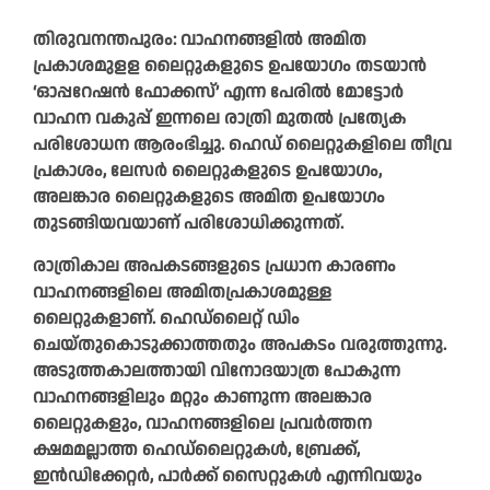
തിരുവനന്തപുരം: വാഹനങ്ങളിൽ അമിത
പ്രകാശമുളള ലൈറ്റുകളുടെ ഉപയോഗം തടയാൻ
‘ഓപ്പറേഷൻ ഫോക്കസ്’ എന്ന പേരിൽ മോട്ടോർ
വാഹന വകുപ്പ് ഇന്നലെ രാത്രി മുതൽ പ്രത്യേക
പരിശോധന ആരംഭിച്ചു. ഹെഡ് ലൈറ്റുകളിലെ തീവ്ര
പ്രകാശം, ലേസർ ലൈറ്റുകളുടെ ഉപയോഗം,
അലങ്കാര ലൈറ്റുകളുടെ അമിത ഉപയോഗം
തുടങ്ങിയവയാണ് പരിശോധിക്കുന്നത്.
രാത്രികാല അപകടങ്ങളുടെ പ്രധാന കാരണം
വാഹനങ്ങളിലെ അമിതപ്രകാശമുള്ള
ലൈറ്റുകളാണ്. ഹെഡ്ലൈറ്റ് ഡിം
ചെയ്തുകൊടുക്കാത്തതും അപകടം വരുത്തുന്നു.
അടുത്തകാലത്തായി വിനോദയാത്ര പോകുന്ന
വാഹനങ്ങളിലും മറ്റും കാണുന്ന അലങ്കാര
ലൈറ്റുകളും, വാഹനങ്ങളിലെ പ്രവർത്തന
ക്ഷമമല്ലാത്ത ഹെഡ്‌ലൈറ്റുകൾ, ബ്രേക്ക്,
ഇൻഡിക്കേറ്റർ, പാർക്ക് സൈറ്റുകൾ എന്നിവയും