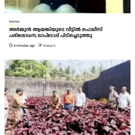
Kannur
അർജുൻ ആയങ്കിയുടെ വീട്ടിൽ പൊലീസ്
പരിശോധന; ലാപ്ടോപ്പ് പിടിച്ചെടുത്തു
4 minutes ago
vinaya k