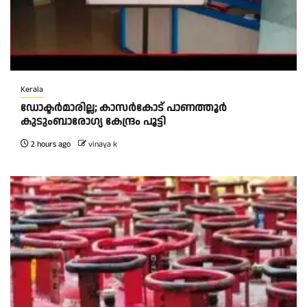
Kerala
ഡോക്ടർമാരില്ല; കാസർകോട് പാണത്തൂർ
കുടുംബാരോഗ്യ കേന്ദ്രം പൂട്ടി
2 hours ago
vinaya k