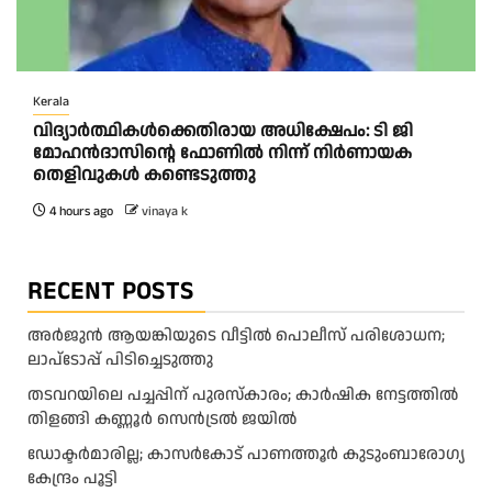
Kerala
വിദ്യാര്‍ത്ഥികള്‍ക്കെതിരായ അധിക്ഷേപം: ടി ജി
മോഹന്‍ദാസിന്റെ ഫോണില്‍ നിന്ന് നിര്‍ണായക
തെളിവുകള്‍ കണ്ടെടുത്തു
4 hours ago
vinaya k
RECENT POSTS
അർജുൻ ആയങ്കിയുടെ വീട്ടിൽ പൊലീസ് പരിശോധന;
ലാപ്ടോപ്പ് പിടിച്ചെടുത്തു
തടവറയിലെ പച്ചപ്പിന് പുരസ്‌കാരം; കാർഷിക നേട്ടത്തിൽ
തിളങ്ങി കണ്ണൂർ സെൻട്രൽ ജയിൽ
ഡോക്ടർമാരില്ല; കാസർകോട് പാണത്തൂർ കുടുംബാരോഗ്യ
കേന്ദ്രം പൂട്ടി