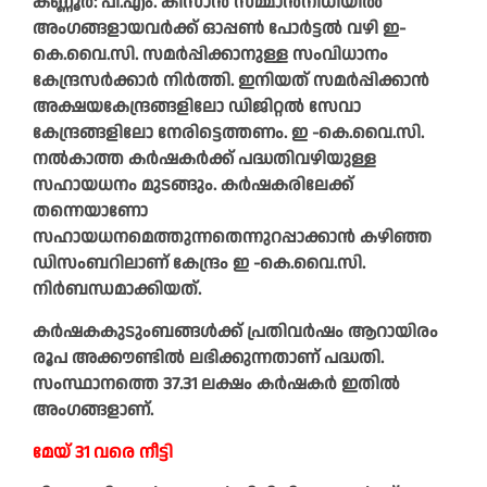
കണ്ണൂർ: പി.എം. കിസാൻ സമ്മാൻനിധിയിൽ
അംഗങ്ങളായവർക്ക് ഓപ്പൺ പോർട്ടൽ വഴി ഇ-
കെ.വൈ.സി. സമർപ്പിക്കാനുള്ള സംവിധാനം
കേന്ദ്രസർക്കാർ നിർത്തി. ഇനിയത് സമർപ്പിക്കാൻ
അക്ഷയകേന്ദ്രങ്ങളിലോ ഡിജിറ്റൽ സേവാ
കേന്ദ്രങ്ങളിലോ നേരിട്ടെത്തണം. ഇ -കെ.വൈ.സി.
നൽകാത്ത കർഷകർക്ക് പദ്ധതിവഴിയുള്ള
സഹായധനം മുടങ്ങും. കർഷകരിലേക്ക്
തന്നെയാണോ
സഹായധനമെത്തുന്നതെന്നുറപ്പാക്കാൻ കഴിഞ്ഞ
ഡിസംബറിലാണ് കേന്ദ്രം ഇ -കെ.വൈ.സി.
നിർബന്ധമാക്കിയത്.
കർഷകകുടുംബങ്ങൾക്ക് പ്രതിവർഷം ആറായിരം
രൂപ അക്കൗണ്ടിൽ ലഭിക്കുന്നതാണ് പദ്ധതി.
സംസ്ഥാനത്തെ 37.31 ലക്ഷം കർഷകർ ഇതിൽ
അംഗങ്ങളാണ്.
മേയ് 31 വരെ നീട്ടി