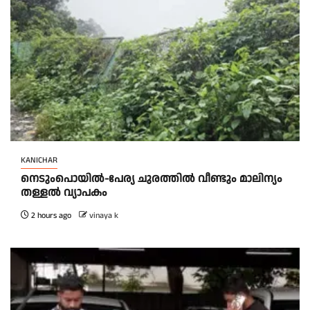
KANICHAR
നെടുംപൊയിൽ-പേര്യ ചുരത്തിൽ വീണ്ടും മാലിന്യം
തള്ളൽ വ്യാപകം
2 hours ago
vinaya k