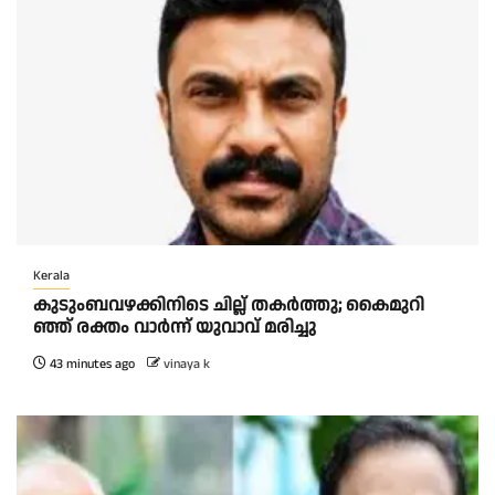
Kerala
കു​ടും​ബ​വ​ഴ​ക്കി​നി​ടെ ചി​ല്ല് ത​ക​ർ​ത്തു; കൈ​മു​റി​
ഞ്ഞ് ര​ക്തം വാ​ർ​ന്ന് യു​വാ​വ് മ​രി​ച്ചു
43 minutes ago
vinaya k