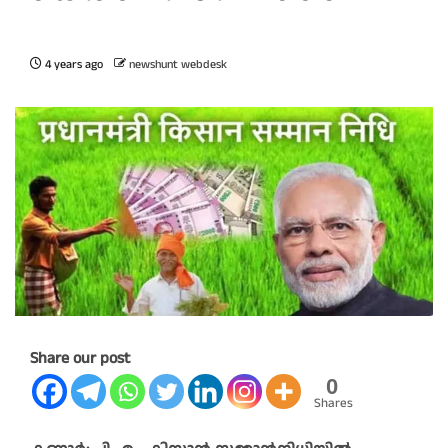
4 years ago
newshunt webdesk
Share our post
0
Shares