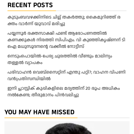
RECENT POSTS
കു​ടും​ബ​വ​ഴ​ക്കി​നി​ടെ ചി​ല്ല് ത​ക​ർ​ത്തു; കൈ​മു​റി​ഞ്ഞ് ര​
ക്തം വാ​ർ​ന്ന് യു​വാ​വ് മ​രി​ച്ചു
പയ്യന്നൂർ രക്തസാക്ഷി ഫണ്ട് ആരോപണത്തിൽ
കണക്കുകൾ നിരത്തി സിപിഎം. വി കുഞ്ഞികൃഷ്ണന് ടി
ഐ മധുസൂദനൻ്റെ വക്കീൽ നോട്ടീസ്
നെടുംപൊയിൽ-പേര്യ ചുരത്തിൽ വീണ്ടും മാലിന്യം
തള്ളൽ വ്യാപകം
പരിവാഹൻ വെബ്സൈറ്റിന് എന്തു പറ്റി?; വാഹന വിപണി
വന്‍പ്രതിസന്ധിയിൽ
ഇനി പ്ലാസ്റ്റിക് കുപ്പികളിലെ മദ്യത്തിന് 20 രൂപ അധികം
നല്‍കേണ്ട; തീരുമാനം പിന്‍വലിച്ചു
YOU MAY HAVE MISSED