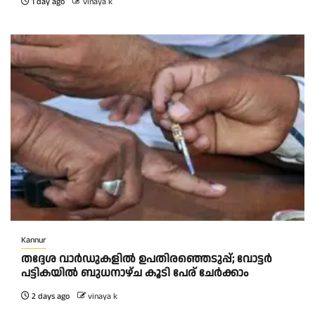
1 day ago
vinaya k
Kannur
തദ്ദേശ വാർഡുകളിൽ ഉപതിരഞ്ഞെടുപ്പ്; വോട്ടർ
പട്ടികയിൽ ബുധനാഴ്ച കൂടി പേര് ചേർക്കാം
2 days ago
vinaya k