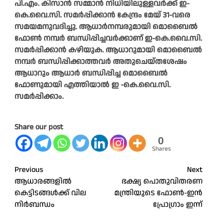
പി.എം. കിസാൻ സമ്മാൻ നിധിയിലുള്ളവർക്ക് ഇ-
കെ.വൈ.സി. സമർപ്പിക്കാൻ കേന്ദ്രം മേയ് 31-വരെ
സമയമനുവദിച്ചു. ആധാർനമ്പരുമായി മൊബൈൽ
ഫോൺ നമ്പർ ബന്ധിപ്പിച്ചവർക്കാണ് ഇ-കെ.വൈ.സി.
സമർപ്പിക്കാൻ കഴിയുക. ആധാറുമായി മൊബൈൽ
നമ്പർ ബന്ധിപ്പിക്കാത്തവർ അതുചെയ്തശേഷം
ആധാറും ആധാർ ബന്ധിപ്പിച്ച മൊബൈൽ
ഫോണുമായി എത്തിയാൽ ഇ -കെ.വൈ.സി.
സമർപ്പിക്കാം.
Share our post
0
Shares
Post
Previous
Next
ആധാരങ്ങളിൽ
ഭക്ഷ്യ പൊതുവിതരണ
navigation
കെട്ടിടങ്ങൾക്ക് വില
മന്ത്രിയുടെ ഫോൺ-ഇൻ
നിർബന്ധം
പ്രോഗ്രാം ഇന്ന്