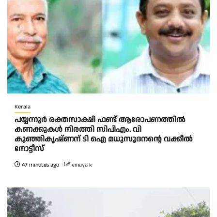
Kerala
പയ്യന്നൂർ രക്തസാക്ഷി ഫണ്ട് ആരോപണത്തിൽ
കണക്കുകൾ നിരത്തി സിപിഎം. വി
കുഞ്ഞികൃഷ്ണന് ടി ഐ മധുസൂദനൻ്റെ വക്കീൽ
നോട്ടീസ്
47 minutes ago
vinaya k