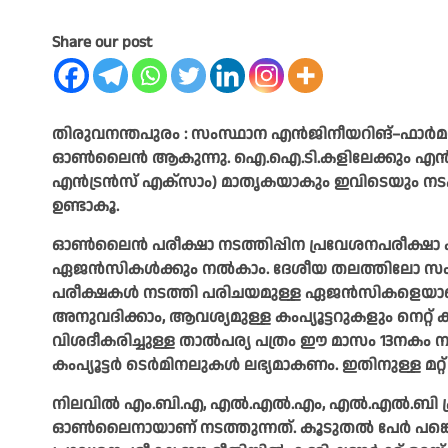
Share our post
തിരുവനന്തപുരം : സംസ്ഥാന എൻജിനീയറിങ്–ഫാർമ
ഓൺലൈൻ ആകുന്നു. ഐ.ഐ.ടി.കളിലേക്കും എൻ.ഐ.ടി.
എൻട്രൻസ് എക്സാം) മാതൃകയാകും ഇവിടെയും നടപ്
ഉണ്ടാകൂ.
ഓൺലൈൻ പരീക്ഷാ നടത്തിപ്പിന പ്രവേശനപരീക്ഷാ കമ
ഏജൻസികൾക്കും നൽകാം. ദേശീയ തലത്തിലോ സ
പരീക്ഷകൾ നടത്തി പരിചയമുള്ള ഏജൻസികളെയാണ് ഉദ്
അനുവദിക്കാം, ആവശ്യമുള്ള കംപ്യൂട്ടറുകളും നെറ്റ
വിശദീകരിച്ചുള്ള താൽപര്യ പത്രം ഈ മാസം 13നകം ന
കംപ്യൂട്ടർ ടെർമിനലുകൾ ലഭ്യമാകണം. ഇതിനുള്ള മറ്
നിലവിൽ എം.ബി.എ, എൽ.എൽ.എം, എൽ.എൽ.ബി പ്
ഓൺലൈനായാണ് നടത്തുന്നത്. കൂടുതൽ പേർ പങ്ക