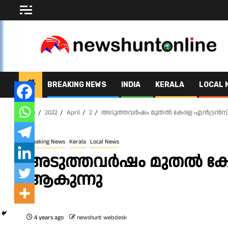
Skip
to
content
BREAKING NEWS
INDIA
KERALA
LOCAL 
Home
2022
April
2
അടുത്തവർഷം മുതൽ കേരള എൻട്രൻ
Breaking News
Kerala
Local News
അടുത്തവർഷം മുതൽ 
ആകുന്നു
4 years ago
newshunt webdesk