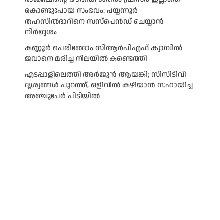
കൊണ്ടുപോയ സംഭവം: പയ്യന്നൂർ
തഹസിൽദാറിനെ സസ്പെൻഡ് ചെയ്യാൻ
നിർദ്ദേശം
കണ്ണൂർ പെരിങ്ങോം സിആർപിഎഫ് ക്യാമ്പിൽ
ജവാനെ മരിച്ച നിലയിൽ കണ്ടെത്തി
എടപ്പാളിലെത്തി അർജുൻ ആയങ്കി; സിസിടിവി
ദൃശ്യങ്ങൾ പുറത്ത്, ഒളിവിൽ കഴിയാൻ സഹായിച്ച
അഞ്ചുപേർ പിടിയിൽ