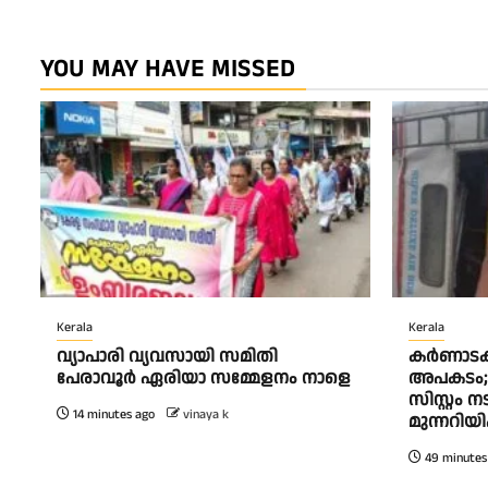
YOU MAY HAVE MISSED
Kerala
Kerala
വ്യാപാരി വ്യവസായി സമിതി
കര്‍ണാട
പേരാവൂർ ഏരിയാ സമ്മേളനം നാളെ
അപകടം; ഡ
സിസ്റ്റം 
14 minutes ago
vinaya k
മുന്നറിയി
49 minutes