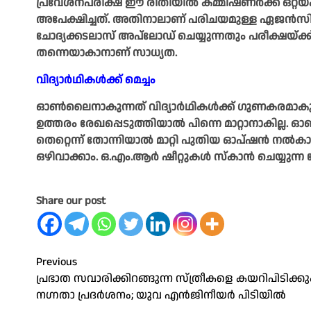
പ്രവേശനപരീക്ഷ ഈ രീതിയിൽ കമ്മിഷണർക്ക് ഒറ്റയ്ക്
അപേക്ഷിച്ചത്. അതിനാലാണ് പരിചയമുള്ള ഏജൻ
ചോദ്യക്കടലാസ് അപ്‌ലോഡ്‌ ചെയ്യുന്നതും പരീക്ഷയ്
തന്നെയാകാനാണ് സാധ്യത.
വിദ്യാർഥികൾക്ക് മെച്ചം
ഓൺലൈനാകുന്നത് വിദ്യാർഥികൾക്ക് ഗുണകരമാകും.
ഉത്തരം രേഖപ്പെടുത്തിയാൽ പിന്നെ മാറ്റാനാകില്ല
തെറ്റെന്ന് തോന്നിയാൽ മാറ്റി പുതിയ ഓപ്ഷൻ നൽകാം
ഒഴിവാക്കാം. ഒ.എം.ആർ ഷീറ്റുകൾ സ്കാൻ ചെയ്യുന്ന
Share our post
Post
Previous
പ്രഭാത സവാരിക്കിറങ്ങുന്ന സ്ത്രീകളെ കയറിപിടിക്കു
navigation
നഗ്നതാ പ്രദര്‍ശനം; യുവ എന്‍ജിനീയര്‍ പിടിയില്‍