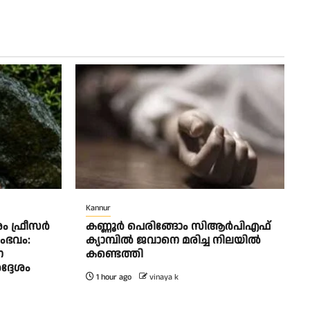
Kannur
ം ഫ്രീസർ
കണ്ണൂർ പെരിങ്ങോം സിആർപിഎഫ്
ംഭവം:
ക്യാമ്പിൽ ജവാനെ മരിച്ച നിലയിൽ
െ
കണ്ടെത്തി
്ദേശം
1 hour ago
vinaya k