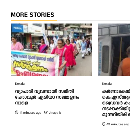
MORE STORIES
Kerala
Kerala
വ്യാപാരി വ്യവസായി സമിതി
കര്‍ണാടകയ
പേരാവൂർ ഏരിയാ സമ്മേളനം
കെഎസ്ആര്
നാളെ
ഡ്രൈവര്‍ കം ക
നടപ്പാക്കിയി
14 minutes ago
vinaya k
മുന്നറിയിപ്പ
49 minutes ago