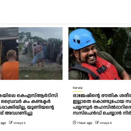
Kerala
കയിലെ കെഎസ്ആര്‍ടിസി
രാജേഷിന്റെ ഭൗതിക ശരീര
്രൈവര്‍ കം കണ്ടക്ടര്‍
ഇല്ലാതെ കൊണ്ടുപോയ സ
നടപ്പാക്കിയില്ല, യൂണിയന്റെ
പയ്യന്നൂർ തഹസിൽദാറിന
പ്പ് അവഗണിച്ചു
സസ്പെൻഡ് ചെയ്യാൻ നിർദ
 ago
vinaya k
1 hour ago
vinaya k