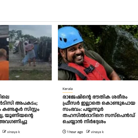
Kerala
ിലെ
രാജേഷിന്റെ ഭൗതിക ശരീരം
‍ടിസി അപകടം;
ഫ്രീസർ ഇല്ലാതെ കൊണ്ടുപോയ
ണ്ടക്ടര്‍ സിസ്റ്റം
സംഭവം: പയ്യന്നൂർ
ല്ല, യൂണിയന്റെ
തഹസിൽദാറിനെ സസ്പെൻഡ്
് അവഗണിച്ചു
ചെയ്യാൻ നിർദ്ദേശം
vinaya k
1 hour ago
vinaya k