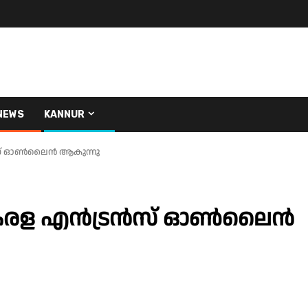
NEWS
KANNUR
സ് ഓൺലൈൻ ആകുന്നു
കേരള എൻട്രൻസ് ഓൺലൈൻ