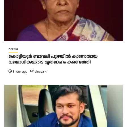
Kerala
കൊട്ടിയൂർ ബാവലി പുഴയിൽ കാണാതായ
വയോധികയുടെ മൃതദേഹം കണ്ടെത്തി
1 hour ago
vinaya k