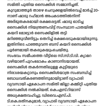
സമിതി പുതിയ സൈക്കിൾ സമ്മാനിച്ചത്.
കുറുമാത്തൂർ താഴെ ചെറുക്കളയിൽവെച്ച് മാർച്ച് 20-
നാണ് ഷാദു റഹ്‌മാൻ അപകടത്തിൽനിന്ന്
അദ്‌ഭുതകരമായി രക്ഷപ്പെട്ടത്. ഷാദു ഓടിച്ച
സൈക്കിൾ നിയന്ത്രണംവിട്ട് സംസ്ഥാന പാതയിൽ
കയറി മോട്ടോർ സൈക്കിളിൽ തട്ടി
മറിഞ്ഞുവീണിട്ടും തെറിച്ച്‌ രക്ഷപ്പെടുകയായിരുന്നു.
ഇതിനിടെ പാഞ്ഞുവന്ന ബസ് കയറി സൈക്കിൾ
പൂർണമായി തകരുകയുംചെയ്തു.
സംഭവം സമീപത്തെ വീട്ടിലെ സി.സി.ടി.വി. ക്യാമറ
വഴിയാണ് പുറംലോകം കാണാനിടയായത്.
സൈക്കിൾ തകർന്നതിലുള്ള കുട്ടിയുടെ
നിരാശയകറ്റാനും സൈക്കിൾയാത്ര സംബന്ധിച്ച്
ബോധവത്കരണത്തിനുമായിട്ടാണ് വ്യാപാരി
വ്യവസായി ഏകോപന സമിതി ജില്ലാ കമ്മിറ്റി പുതിയ
സൈക്കിൾ നൽകിയത്. കെ.എസ്.റിയാസ്
അധ്യക്ഷതവഹിച്ചു. ഡിവൈ.എസ്.പി.
ടി.കെ.രത്‌നകുമാർ, വ്യാപാരി വ്യവസായി ഏകോപന