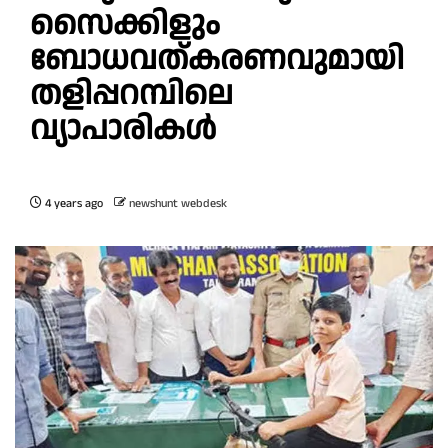
സൈക്കിളും
ബോധവത്കരണവുമായി
തളിപ്പറമ്പിലെ
വ്യാപാരികള്‍
4 years ago
newshunt webdesk