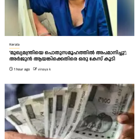
Kerala
‘മുഖ്യമന്ത്രിയെ പൊതുസമൂഹത്തിൽ അപമാനിച്ചു’;
അർജുൻ ആയങ്കിക്കെതിരെ ഒരു കേസ് കൂടി
1 hour ago
vinaya k