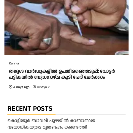
Kannur
തദ്ദേശ വാർഡുകളിൽ ഉപതിരഞ്ഞെടുപ്പ്; വോട്ടർ
പട്ടികയിൽ ബുധനാഴ്ച കൂടി പേര് ചേർക്കാം
4 days ago
vinaya k
RECENT POSTS
കൊട്ടിയൂർ ബാവലി പുഴയിൽ കാണാതായ
വയോധികയുടെ മൃതദേഹം കണ്ടെത്തി