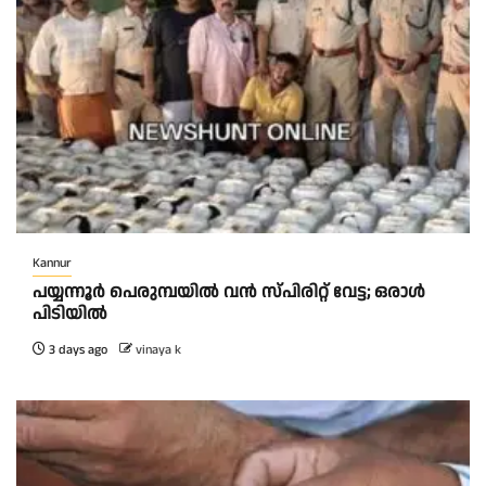
Kannur
പയ്യന്നൂർ പെരുമ്പയിൽ വൻ സ്‌പിരിറ്റ് വേട്ട; ഒരാൾ
പിടിയിൽ
3 days ago
vinaya k