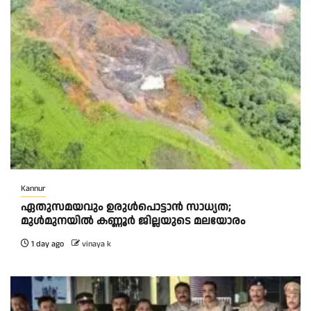
Kannur
ഏതുസമയവും ഉരുൾപൊട്ടാൻ സാധ്യത;
മുൾമുനയിൽ കണ്ണൂർ ജില്ലയുടെ മലയോരം
1 day ago
vinaya k