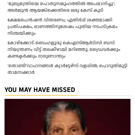
‘മുഖ്യമന്ത്രിയെ പൊതുസമൂഹത്തിൽ അപമാനിച്ചു’;
അർജുൻ ആയങ്കിക്കെതിരെ ഒരു കേസ് കൂടി
ക്ഷേമപെൻഷൻ വിതരണം; എതിർപ്പ് ശക്തമാക്കി
പ്രതിപക്ഷം, ഓണത്തിനുശേഷം പുതിയ നടപടിക്രമം
നിശ്ചയിക്കും
കോഴിക്കോട്-ബെംഗളൂരു കെഎസ്ആര്‍ടിസി ബസ്
നിയന്ത്രണം വിട്ട് തലകീഴായി മറിഞ്ഞു; ഡ്രെെവർക്കും
കണ്ടക്ടർക്കും ദാരുണാന്ത്യം
‘തൊണ്ടി’വാഹനങ്ങൾ ക്വാർട്ടേഴ്സ്‌ വളപ്പിൽ; പൊറുതിമുട്ടി
താമസക്കാർ
YOU MAY HAVE MISSED