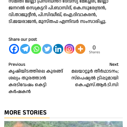
സമിതി ജില്ലാ പ്രസിഡൻറ് ദേവസ്യ മേച്ചേരി, ജില്ലാ
ജനറൽ സെക്രട്ടറി പി.ബാസിദ്, കെ.സുരേന്ദ്രൻ,
വി.താജുദ്ദീൻ, പി.സിദ്ധീഖ്, ഐ.ദിവാകരൻ,
ടി.ജയരാജൻ, മുസ്തഫ എന്നിവർ സംസാരിച്ചു.
Share our post
0
Shares
Post
Previous
Next
കൃഷിയിടത്തിലെ കുരങ്ങ്
മലയാറ്റൂര്‍ തീര്‍ഥാടനം;
navigation
ശല്യം തുരത്താൻ
സ്‌പെഷ്യല്‍ ട്രിപ്പുമായി
കരടിവേഷം കെട്ടി
കെ.എസ്.ആര്‍.ടി.സി
കർഷകൻ
MORE STORIES