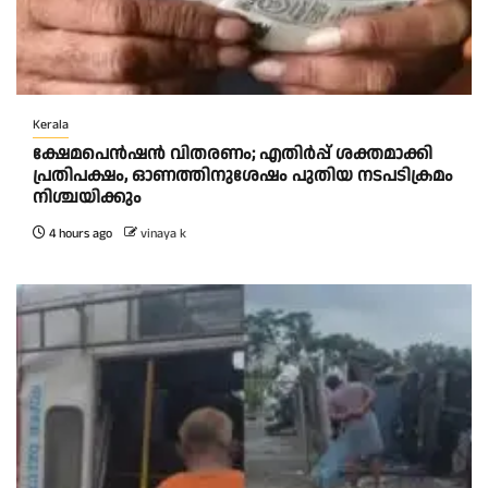
Kerala
ക്ഷേമപെൻഷൻ വിതരണം; എതിർപ്പ് ശക്തമാക്കി
പ്രതിപക്ഷം, ഓണത്തിനുശേഷം പുതിയ നടപടിക്രമം
നിശ്ചയിക്കും
4 hours ago
vinaya k