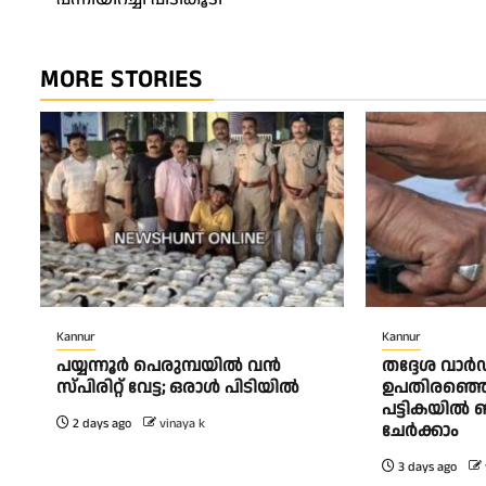
MORE STORIES
Kannur
Kannur
പയ്യന്നൂർ പെരുമ്പയിൽ വൻ
തദ്ദേശ വാ
സ്‌പിരിറ്റ് വേട്ട; ഒരാൾ പിടിയിൽ
ഉപതിരഞ്ഞെടു
പട്ടികയിൽ 
2 days ago
vinaya k
ചേർക്കാം
3 days ago