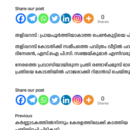
Share our post
0
Shares
തളിപ്പറമ്പ് : പ്രായപൂർത്തിയാകാത്ത പെൺകുട്ടിയ
തളിപ്പറമ്പ് കോടതിക്ക് സമീപത്തെ പവിത്രം വീട്ടില്‍ പവ
ദിനേശന്‍, എസ്.ഐ പി.സി. സഞ്ജയ്കുമാര്‍ എന്നിവരുടെ
നേരത്തെ പ്രവാസിയായിരുന്ന പ്രതി രണ്ടാഴ്ചമുമ്പ് ഭാ
പ്രതിയെ കോടതിയില്‍ ഹാജരാക്കി റിമാന്‍ഡ് ചെയ്തു
Share our post
0
Shares
Post
Previous
കർണ്ണാടകത്തിൽനിന്നും കേരളത്തിലേക്ക് കടത്തിയ
navigation
പന്നിയിറച്ചി പിടികൂടി