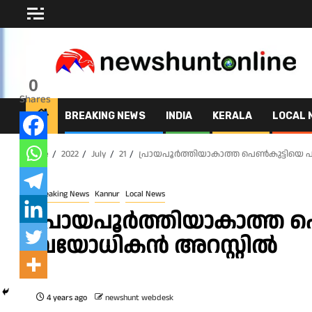
Skip
to
content
0
Shares
BREAKING NEWS
INDIA
KERALA
LOCAL 
Home
2022
July
21
പ്രായപൂർത്തിയാകാത്ത പെൺകുട്ടിയെ പീ
Breaking News
Kannur
Local News
പ്രായപൂർത്തിയാകാത്ത പെൺ
വയോധികൻ അറസ്റ്റിൽ
4 years ago
newshunt webdesk