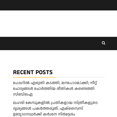
RECENT POSTS
പേപ്പറിൽ എഴുതി കടത്തി, മനഃപാഠമാക്കി; നീറ്റ്
ചോദ്യങ്ങൾ ചോർത്തിയ രീതികൾ കണ്ടെത്തി
സിബിഐ
ലഹരി കേസുകളിൽ പ്രതികളായ സ്ത്രീകളുടെ
ദൃശ്യങ്ങൾ പകർത്തരുത്; എക്‌സൈസ്
ഉദ്യോഗസ്ഥർക്ക് കർശന നിർദ്ദേശം