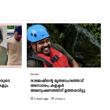
Kerala
രുടെ
രാജേഷിന്റെ മൃതദേഹത്തോട്
ുകളും
അനാദരം; കളക്ടർ
അന്വേഷണത്തിന് ഉത്തരവിട്ടു
2 hours ago
vinaya k