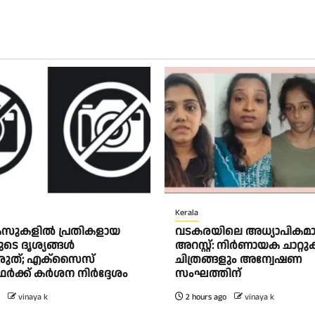
Kerala
േസുകളിൽ പ്രതികളായ
വടകരയിലെ അധ്യാപികമാ
ുടെ ദൃശ്യങ്ങൾ
അറസ്റ്റ്: നിർണായക ചാറ്റ
ുത്; എക്‌സൈസ്
ചിത്രങ്ങളും അന്വേഷണ
ഥർക്ക് കർശന നിർദ്ദേശം
സംഘത്തിന്
vinaya k
2 hours ago
vinaya k