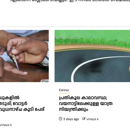
Kannur
ർഡുകളിൽ
പ്രതികൂല കാലാവസ്ഥ;
പ്പ്; വോട്ടർ
വയനാട്ടിലേക്കുള്ള യാത്ര
ബുധനാഴ്ച കൂടി പേര്
നിയന്ത്രിക്കും
3 days ago
vinaya k
vinaya k