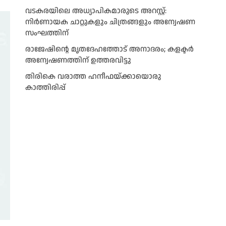
വടകരയിലെ അധ്യാപികമാരുടെ അറസ്റ്റ്:
നിർണായക ചാറ്റുകളും ചിത്രങ്ങളും അന്വേഷണ
സംഘത്തിന്
രാജേഷിന്റെ മൃതദേഹത്തോട് അനാദരം; കളക്ടർ
അന്വേഷണത്തിന് ഉത്തരവിട്ടു
തിരികെ വരാത്ത ഹനീഫയ്ക്കായൊരു
കാത്തിരിപ്പ്