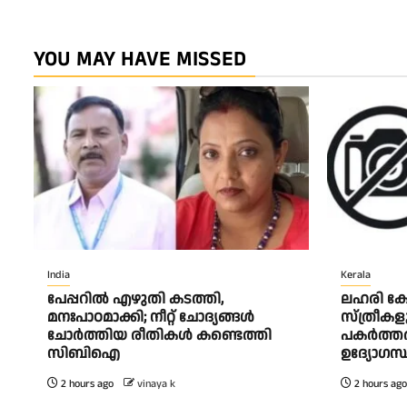
YOU MAY HAVE MISSED
India
Kerala
പേപ്പറിൽ എഴുതി കടത്തി,
ലഹരി ക
മനഃപാഠമാക്കി; നീറ്റ് ചോദ്യങ്ങൾ
സ്ത്രീകള
ചോർത്തിയ രീതികൾ കണ്ടെത്തി
പകർത്തര
സിബിഐ
ഉദ്യോഗസ്
2 hours ago
vinaya k
2 hours ago