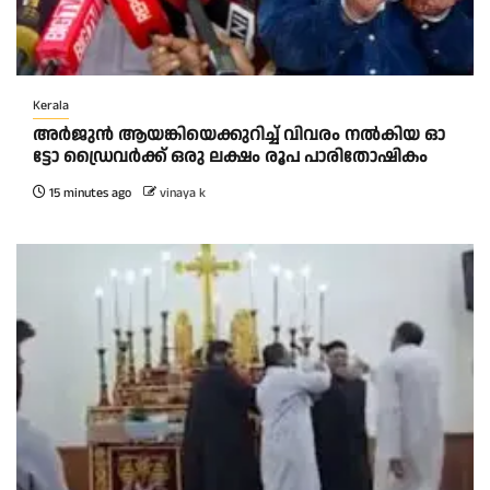
Kerala
അ​ർ​ജു​ൻ ആ​യ​ങ്കി​യെ​ക്കു​റി​ച്ച് വി​വ​രം ന​ൽ​കി​യ ഓ​
ട്ടോ ഡ്രൈ​വ​ർ​ക്ക് ഒ​രു ല​ക്ഷം രൂ​പ പാ​രി​തോ​ഷി​കം
15 minutes ago
vinaya k