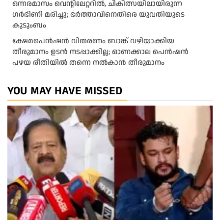
ഒന്നരമാസം വെന്റിലേറ്ററിൽ, ചികിത്സയിലായിരുന്ന
ഗർഭിണി മരിച്ചു; ഭർത്താവിനെതിരെ യുവതിയുടെ
കുടുംബം
ക്ഷേമപെൻഷൻ വിതരണം ബാങ്ക് വഴിയാക്കിയ
തീരുമാനം ഉടൻ നടപ്പാക്കില്ല; ഓണക്കാല പെൻഷൻ
പഴയ രീതിയിൽ തന്നെ നൽകാൻ തീരുമാനം
YOU MAY HAVE MISSED