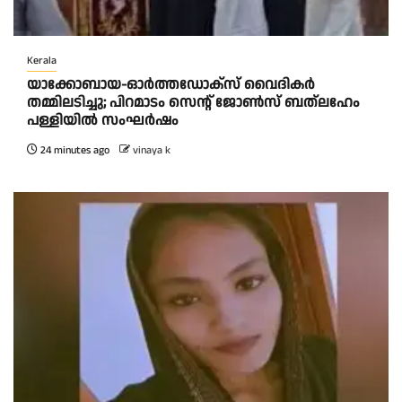
Kerala
യാക്കോബായ-ഓർത്തഡോക്സ് വൈദികർ
തമ്മിലടിച്ചു; പിറമാടം സെന്റ്‌ ജോൺസ് ബത്ലഹേം
പള്ളിയിൽ സംഘർഷം
24 minutes ago
vinaya k