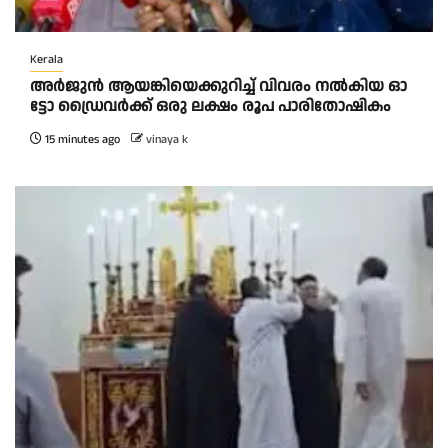
Kerala
അ​ർ​ജു​ൻ ആ​യ​ങ്കി​യെ​ക്കു​റി​ച്ച് വി​വ​രം ന​ൽ​കി​യ ഓ​
ട്ടോ ഡ്രൈ​വ​ർ​ക്ക് ഒ​രു ല​ക്ഷം രൂ​പ പാ​രി​തോ​ഷി​കം
15 minutes ago
vinaya k