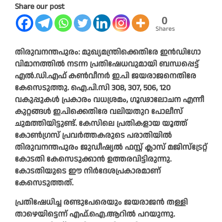
Share our post
0
Shares
തിരുവനന്തപുരം: മുഖ്യമന്ത്രിക്കെതിരേ ഇന്‍ഡിഗോ
വിമാനത്തില്‍ നടന്ന പ്രതിഷേധവുമായി ബന്ധപ്പെട്ട്
എല്‍.ഡി.എഫ് കണ്‍വീനര്‍ ഇ.പി ജയരാജനെതിരേ
കേസെടുത്തു. ഐ.പി.സി 308, 307, 506, 120
വകുപ്പുകള്‍ പ്രകാരം വധശ്രമം, ഗൂഢാലോചന എന്നീ
കുറ്റങ്ങള്‍ ഇ.പിക്കെതിരേ വലിയതുറ പോലീസ്
ചുമത്തിയിട്ടുണ്ട്. കേസിലെ പ്രതികളായ യൂത്ത്
കോണ്‍ഗ്രസ് പ്രവര്‍ത്തകരുടെ പരാതിയില്‍
തിരുവനന്തപുരം ജുഡീഷ്യല്‍ ഫസ്റ്റ് ക്ലാസ് മജിസ്ട്രേറ്റ്
കോടതി കേസെടുക്കാന്‍ ഉത്തരവിട്ടിരുന്നു.
കോടതിയുടെ ഈ നിര്‍ദേശപ്രകാരമാണ്
കേസെടുത്തത്.
പ്രതിഷേധിച്ച രണ്ടുപേരെയും ജയരാജന്‍ തള്ളി
താഴെയിട്ടെന്ന് എഫ്‌.ഐ.ആറില്‍ പറയുന്നു.