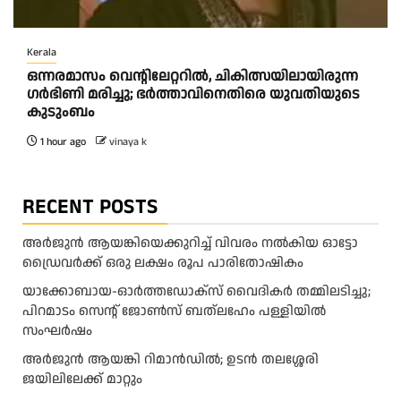
Kerala
ഒന്നരമാസം വെന്റിലേറ്ററിൽ, ചികിത്സയിലായിരുന്ന
ഗർഭിണി മരിച്ചു; ഭർത്താവിനെതിരെ യുവതിയുടെ
കുടുംബം
1 hour ago
vinaya k
RECENT POSTS
അ​ർ​ജു​ൻ ആ​യ​ങ്കി​യെ​ക്കു​റി​ച്ച് വി​വ​രം ന​ൽ​കി​യ ഓ​ട്ടോ
ഡ്രൈ​വ​ർ​ക്ക് ഒ​രു ല​ക്ഷം രൂ​പ പാ​രി​തോ​ഷി​കം
യാക്കോബായ-ഓർത്തഡോക്സ് വൈദികർ തമ്മിലടിച്ചു;
പിറമാടം സെന്റ്‌ ജോൺസ് ബത്ലഹേം പള്ളിയിൽ
സംഘർഷം
അര്‍ജുന്‍ ആയങ്കി റിമാന്‍ഡില്‍; ഉടന്‍ തലശ്ശേരി
ജയിലിലേക്ക് മാറ്റും