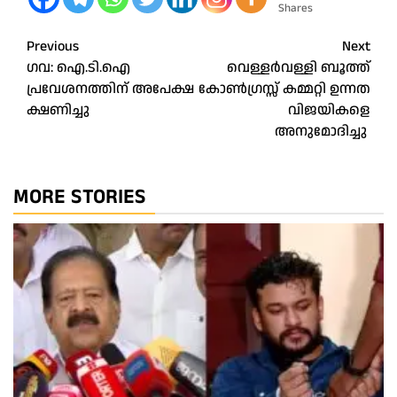
Shares
Post
Previous
Next
ഗവ: ഐ.ടി.ഐ
വെള്ളർവള്ളി ബൂത്ത്
navigation
പ്രവേശനത്തിന് അപേക്ഷ
കോൺഗ്രസ്സ് കമ്മറ്റി ഉന്നത
ക്ഷണിച്ചു
വിജയികളെ
അനുമോദിച്ചു
MORE STORIES