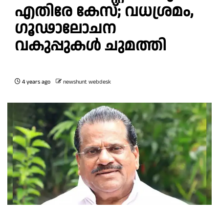
എതിരേ കേസ്; വധശ്രമം,
ഗൂഢാലോചന
വകുപ്പുകള്‍ ചുമത്തി
4 years ago
newshunt webdesk