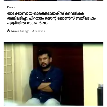
Kerala
യാക്കോബായ-ഓർത്തഡോക്സ് വൈദികർ
തമ്മിലടിച്ചു; പിറമാടം സെന്റ്‌ ജോൺസ് ബത്ലഹേം
പള്ളിയിൽ സംഘർഷം
24 minutes ago
vinaya k