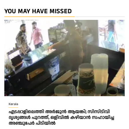
YOU MAY HAVE MISSED
Kerala
എടപ്പാളിലെത്തി അർജുൻ ആയങ്കി; സിസിടിവി
ദൃശ്യങ്ങൾ പുറത്ത്, ഒളിവിൽ കഴിയാൻ സഹായിച്ച
അഞ്ചുപേർ പിടിയിൽ