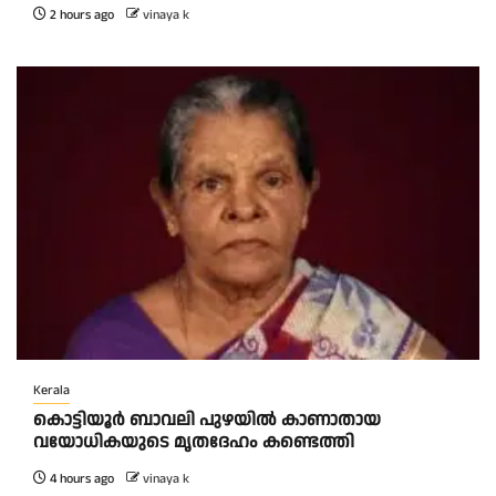
2 hours ago
vinaya k
Kerala
കൊട്ടിയൂർ ബാവലി പുഴയിൽ കാണാതായ
വയോധികയുടെ മൃതദേഹം കണ്ടെത്തി
4 hours ago
vinaya k