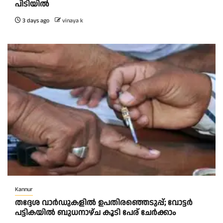
പിടിയിൽ
3 days ago
vinaya k
Kannur
തദ്ദേശ വാർഡുകളിൽ ഉപതിരഞ്ഞെടുപ്പ്; വോട്ടർ
പട്ടികയിൽ ബുധനാഴ്ച കൂടി പേര് ചേർക്കാം