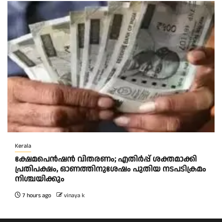
Kerala
ക്ഷേമപെൻഷൻ വിതരണം; എതിർപ്പ് ശക്തമാക്കി
പ്രതിപക്ഷം, ഓണത്തിനുശേഷം പുതിയ നടപടിക്രമം
നിശ്ചയിക്കും
7 hours ago
vinaya k