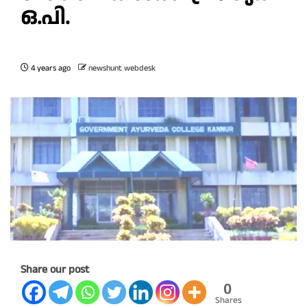
ഒ.പി.
4 years ago
newshunt webdesk
Share our post
0
Shares