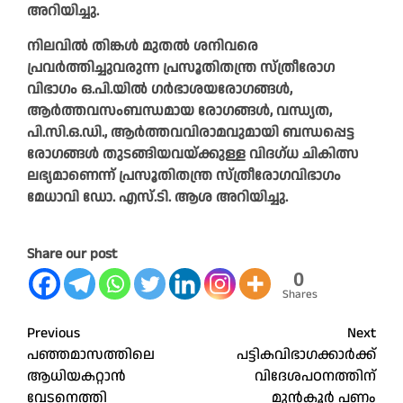
അറിയിച്ചു.
നിലവിൽ തിങ്കൾ മുതൽ ശനിവരെ
പ്രവർത്തിച്ചുവരുന്ന പ്രസൂതിതന്ത്ര സ്ത്രീരോഗ
വിഭാഗം ഒ.പി.യിൽ ഗർഭാശയരോഗങ്ങൾ,
ആർത്തവസംബന്ധമായ രോഗങ്ങൾ, വന്ധ്യത,
പി.സി.ഒ.ഡി., ആർത്തവവിരാമവുമായി ബന്ധപ്പെട്ട
രോഗങ്ങൾ തുടങ്ങിയവയ്ക്കുള്ള വിദഗ്ധ ചികിത്സ
ലഭ്യമാണെന്ന് പ്രസൂതിതന്ത്ര സ്ത്രീരോഗവിഭാഗം
മേധാവി ഡോ. എസ്.ടി. ആശ അറിയിച്ചു.
Share our post
0
Shares
Post
Previous
Next
പഞ്ഞമാസത്തിലെ
പട്ടികവിഭാഗക്കാർക്ക്
navigation
ആധിയകറ്റാൻ
വിദേശപഠനത്തിന്
വേടനെത്തി
മുൻകൂർ പണം