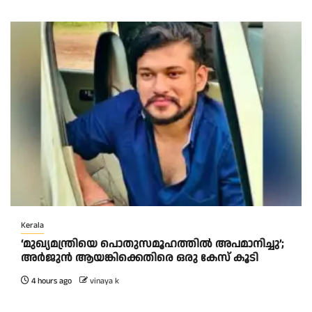
Kerala
‘മുഖ്യമന്ത്രിയെ പൊതുസമൂഹത്തിൽ അപമാനിച്ചു’;
അർജുൻ ആയങ്കിക്കെതിരെ ഒരു കേസ് കൂടി
4 hours ago
vinaya k