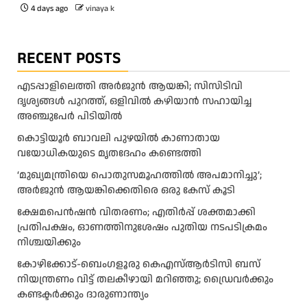
4 days ago
vinaya k
RECENT POSTS
എടപ്പാളിലെത്തി അർജുൻ ആയങ്കി; സിസിടിവി
ദൃശ്യങ്ങൾ പുറത്ത്, ഒളിവിൽ കഴിയാൻ സഹായിച്ച
അഞ്ചുപേർ പിടിയിൽ
കൊട്ടിയൂർ ബാവലി പുഴയിൽ കാണാതായ
വയോധികയുടെ മൃതദേഹം കണ്ടെത്തി
‘മുഖ്യമന്ത്രിയെ പൊതുസമൂഹത്തിൽ അപമാനിച്ചു’;
അർജുൻ ആയങ്കിക്കെതിരെ ഒരു കേസ് കൂടി
ക്ഷേമപെൻഷൻ വിതരണം; എതിർപ്പ് ശക്തമാക്കി
പ്രതിപക്ഷം, ഓണത്തിനുശേഷം പുതിയ നടപടിക്രമം
നിശ്ചയിക്കും
കോഴിക്കോട്-ബെംഗളൂരു കെഎസ്ആര്‍ടിസി ബസ്
നിയന്ത്രണം വിട്ട് തലകീഴായി മറിഞ്ഞു; ഡ്രെെവർക്കും
കണ്ടക്ടർക്കും ദാരുണാന്ത്യം