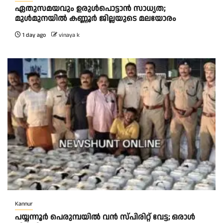
ഏതുസമയവും ഉരുൾപൊട്ടാൻ സാധ്യത;
മുൾമുനയിൽ കണ്ണൂർ ജില്ലയുടെ മലയോരം
1 day ago
vinaya k
Kannur
പയ്യന്നൂർ പെരുമ്പയിൽ വൻ സ്‌പിരിറ്റ് വേട്ട; ഒരാൾ