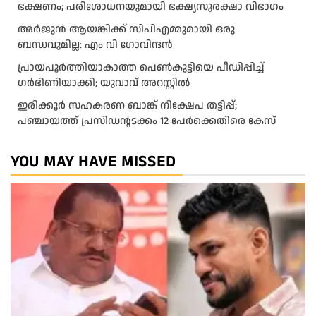
ഭക്ഷണം; പരിശോധനയുമായി ഭക്ഷ്യസുരക്ഷാ വിഭാഗം
അര്‍ജുന്‍ ആയങ്കിക്ക് സിപിഎമ്മുമായി ഒരു
ബന്ധവുമില്ല: എം വി ഗോവിന്ദന്‍
പ്രായപൂർത്തിയാകാത്ത പെൺകുട്ടിയെ പീഡിപ്പിച്ച്
ഗർഭിണിയാക്കി; യുവാവ് അറസ്റ്റിൽ
ഇരിക്കൂർ സഹകരണ ബാങ്ക് നിക്ഷേപ തട്ടിപ്പ്;
പഞ്ചായത്ത് പ്രസിഡൻ്റടക്കം 12 പേർക്കെതിരെ കേസ്
YOU MAY HAVE MISSED