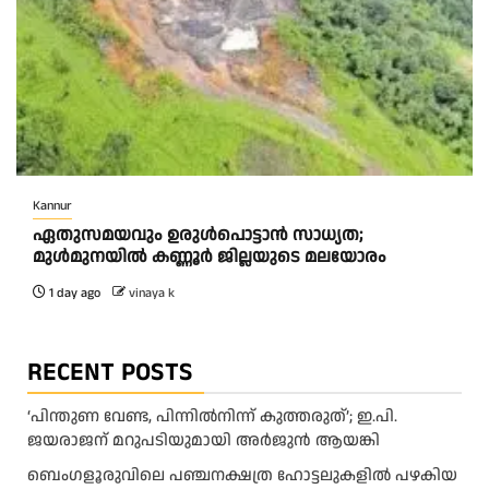
Kannur
ഏതുസമയവും ഉരുൾപൊട്ടാൻ സാധ്യത;
മുൾമുനയിൽ കണ്ണൂർ ജില്ലയുടെ മലയോരം
1 day ago
vinaya k
RECENT POSTS
‘പിന്തുണ വേണ്ട, പിന്നിൽനിന്ന് കുത്തരുത്’; ഇ.പി.
ജയരാജന് മറുപടിയുമായി അർജുൻ ആയങ്കി
ബെംഗളൂരുവിലെ പഞ്ചനക്ഷത്ര ഹോട്ടലുകളിൽ പഴകിയ