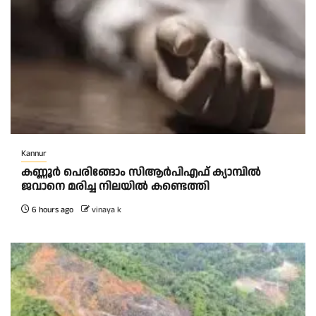
Kannur
കണ്ണൂർ പെരിങ്ങോം സിആർപിഎഫ് ക്യാമ്പിൽ
ജവാനെ മരിച്ച നിലയിൽ കണ്ടെത്തി
6 hours ago
vinaya k