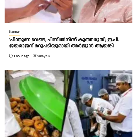
Kannur
‘പിന്തുണ വേണ്ട, പിന്നിൽനിന്ന് കുത്തരുത്’; ഇ.പി.
ജയരാജന് മറുപടിയുമായി അർജുൻ ആയങ്കി
1 hour ago
vinaya k