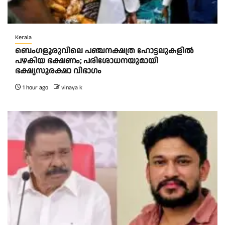
Kerala
ബെംഗളൂരുവിലെ പഞ്ചനക്ഷത്ര ഹോട്ടലുകളിൽ
പഴകിയ ഭക്ഷണം; പരിശോധനയുമായി
ഭക്ഷ്യസുരക്ഷാ വിഭാഗം
1 hour ago
vinaya k