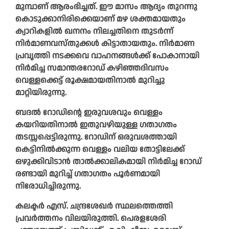
മുമ്പാണ് ആരംഭിച്ചത്. ഈ മാസം ആദ്യം തുറന്നു
കൊടുക്കാനിരിക്കെയാണ്‌ മഴ ശക്തമായതും
ക്വാറികളിൽ ഖനനം നിലച്ചതിനെ തുടർന്ന്
നിർമാണവസ്തുക്കൾ കിട്ടാതായതും. നിർമാണ
പ്രവൃത്തി നടക്കവെ വാഹനങ്ങൾക്ക് പോകാനായി
നിർമിച്ച സമാന്തരറോഡ് കഴിഞ്ഞദിവസം
വെള്ളക്കെട്ട് രൂക്ഷമായതിനാൽ മുറിച്ചു
മാറ്റിയിരുന്നു.
ബദൽ റോഡിന്റെ ഇരുവശവും വെള്ളം
കയറിയതിനാൽ ഇതുവഴിയുള്ള ഗതാഗതം
തടസ്സപ്പെട്ടിരുന്നു. റോഡിന് ഒരുവശത്തായി
കെട്ടിനിൽക്കുന്ന വെള്ളം വലിയ തോട്ടിലേക്ക്
ഒഴുക്കിവിടാൻ താൽക്കാലികമായി നിർമിച്ച റോഡ്
രണ്ടായി മുറിച്ച് ഗതാഗതം പൂർണമായി
നിരോധിച്ചിരുന്നു.
കലക്ടർ എസ്‌. ചന്ദ്രശേഖർ സ്ഥലത്തെത്തി
പ്രവർത്തനം വിലയിരുത്തി. പെരളശേരി