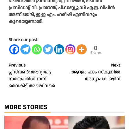
പഞ്ചായത്ത് പ്രസിഡന്റ്‌ എ.വി ഷീബ, വൈസ്
പ്രസിഡന്റ്‌ വി. പ്രശാന്ത്, പി.ഡബ്ല്യു.ഡി എ.ഇ. വിപിൻ
അണിയേരി, ഇ.ഇ എം. ഹരീഷ് എന്നിവരും
കൂടെയുണ്ടായി.
Share our post
0
Shares
Post
Previous
Next
പ്ലസ്‌വൺ: ആദ്യഘട്ട
ആറളം ഫാം സ്കൂളിൽ
navigation
സമയപരിധി ഇന്ന്
അധ്യാപക ഒഴിവ്
വൈകിട്ട്‌ അഞ്ച് വരെ
MORE STORIES