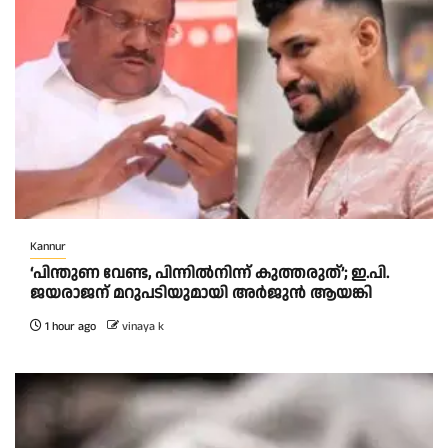
Kannur
‘പിന്തുണ വേണ്ട, പിന്നിൽനിന്ന് കുത്തരുത്’; ഇ.പി.
ജയരാജന് മറുപടിയുമായി അർജുൻ ആയങ്കി
1 hour ago
vinaya k