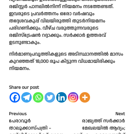
രജിസ്റ്റർ പാനലിൽനിന്ന്‌ നിയമനം നടത്തേണ്ടത്‌.
ഇവരുടെ പ്രവർത്തനം ഒരോ വർഷവും
തദ്ദേശവകുപ്പ്‌ വിലയിരുത്തി തുടർനിയമനം
പരിഗണിക്കും. വീഴ്ച വരുത്തുന്നവരുടെ
രജിസ്ട്രേഷൻ റദ്ദാക്കും. സർക്കാർ ഉത്തരവ്‌
ഉടനുണ്ടാകും.
നിർമാണപ്രവൃത്തികളുടെ അടിസ്ഥാനത്തിൽ മാസം
കുറഞ്ഞത്‌ 18,000 രൂപ കിട്ടുന്ന വിധമായിരിക്കും
നിയമനം.
Share our post
Post
Previous
Next
പേരാവൂർ
രാജ്യത്ത് സർക്കാർ
navigation
താലൂക്കാസ്പത്രി –
മേഖലയിൽ ആദ്യം;