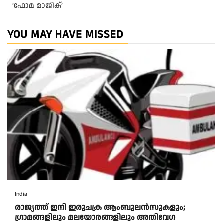
‘ഫോമ മാജിക്’
YOU MAY HAVE MISSED
India
രാജ്യത്ത് ഇനി ഇരുചക്ര ആംബുലന്‍സുകളും;
ഗ്രാമങ്ങളിലും മലയോരങ്ങളിലും അതിവേഗ