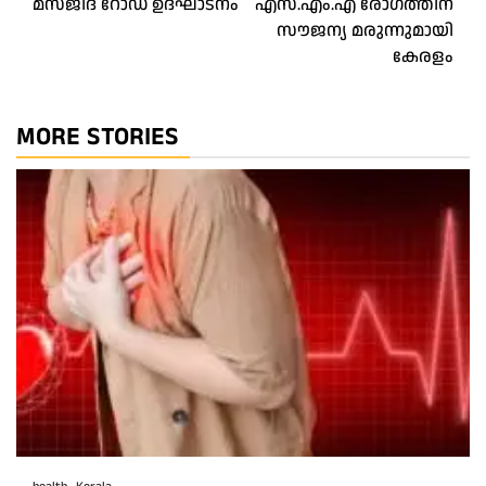
മസ്ജിദ് റോഡ് ഉദ്ഘാടനം
എസ്.എം.എ രോഗത്തിന്
സൗജന്യ മരുന്നുമായി
കേരളം
MORE STORIES