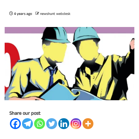
4 years ago
newshunt webdesk
Share our post