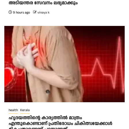
അടിയന്തര സേവനം ലഭ്യമാക്കും
9 hours ago
vinaya k
health
Kerala
ഹൃദയത്തിന്റെ കാര്യത്തിൽ മാത്രം
എന്തുകൊണ്ടാണ് പ്രതിരോധം ചികിത്സയേക്കാൾ