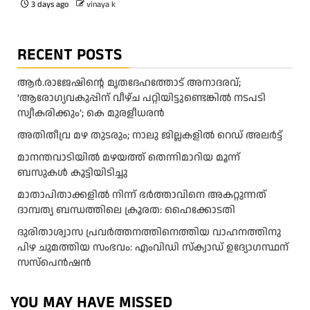
3 days ago
vinaya k
RECENT POSTS
ആര്‍.രാജേഷിന്റെ മൃതദേഹത്തോട് അനാദരവ്;
‘ആരോഗ്യവകുപ്പിന് വീഴ്ച പറ്റിയിട്ടുണ്ടെങ്കില്‍ നടപടി
സ്വീകരിക്കും’; കെ മുരളീധരന്‍
അതിതീവ്ര മഴ തുടരും; നാലു ജില്ലകളിൽ റെഡ് അലർട്ട്
മാനന്തവാടിയിൽ മഴയത്ത് തെന്നിമാറിയ മൂന്ന്
ബസുകൾ കൂട്ടിയിടിച്ചു
മാതാപിതാക്കളില്‍ നിന്ന് ഭര്‍ത്താവിനെ അകറ്റുന്നത്
ദാമ്പത്യ ബന്ധത്തിലെ ക്രൂരത: ഹൈക്കോടതി
ദുരിതാശ്വാസ പ്രവർത്തനത്തിനെത്തിയ വാഹനത്തിനു
പിഴ ചുമത്തിയ സംഭവം: എംവിഡി സ്ക്വാഡ് ഉദ്യോഗസ്ഥന്
സസ്പെൻഷൻ
YOU MAY HAVE MISSED