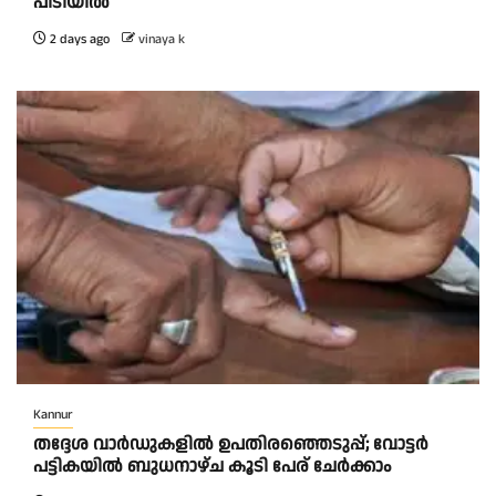
പിടിയിൽ
2 days ago
vinaya k
Kannur
തദ്ദേശ വാർഡുകളിൽ ഉപതിരഞ്ഞെടുപ്പ്; വോട്ടർ
പട്ടികയിൽ ബുധനാഴ്ച കൂടി പേര് ചേർക്കാം