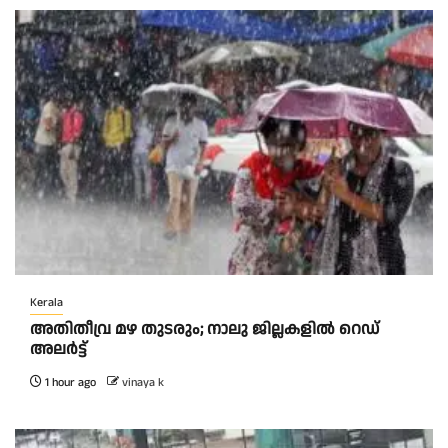
Kerala
അതിതീവ്ര മഴ തുടരും; നാലു ജില്ലകളിൽ റെഡ്
അലർട്ട്
1 hour ago
vinaya k