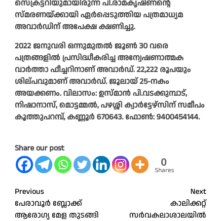
സെക്രട്ടറിയുമായിരുന്ന പി.രാമകൃഷ്ണന്റെ
സ്മരണയ്ക്കായി ഏർപ്പെടുത്തിയ പത്രമാധ്യമ
അവാർഡിന് അപേക്ഷ ക്ഷണിച്ചു.
2022 ജനുവരി ഒന്നുമുതൽ ജൂൺ 30 വരെ
പത്രങ്ങളിൽ പ്രസിദ്ധീകരിച്ച അന്വേഷണാത്മക
വാർത്താ ഫീച്ചറിനാണ് അവാർഡ്. 22,222 രൂപയും
ശില്പവുമാണ് അവാർഡ്. ജൂലായ് 25-നകം
അയക്കണം. വിലാസം: ഉസ്മാൻ പി.വടക്കുമ്പാട്,
നിഷാനാസ്, മൊട്ടമ്മൽ, പഴശ്ശി ക്വാർട്ടേഴ്‌സിന് സമീപം
കൂത്തുപറമ്പ്, കണ്ണൂർ 670643. ഫോൺ: 9400454144.
Share our post
0
Shares
Post
Previous
Next
പേരാവൂർ ബ്ലോക്ക്
കാലിക്കറ്റ്
navigation
ആരോഗ്യ മേള തുടങ്ങി
സർവകലാശാലയിൽ