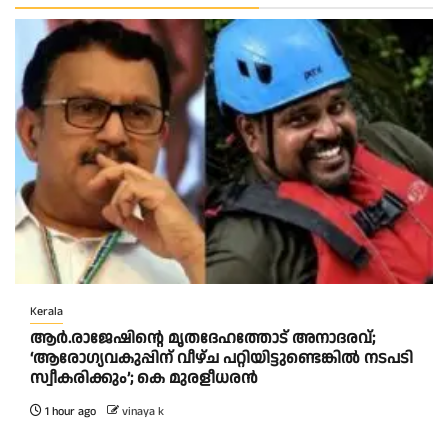
Kerala
ആര്‍.രാജേഷിന്റെ മൃതദേഹത്തോട് അനാദരവ്;
‘ആരോഗ്യവകുപ്പിന് വീഴ്ച പറ്റിയിട്ടുണ്ടെങ്കില്‍ നടപടി
സ്വീകരിക്കും’; കെ മുരളീധരന്‍
1 hour ago
vinaya k