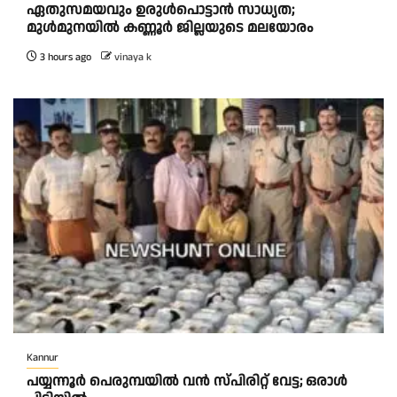
ഏതുസമയവും ഉരുൾപൊട്ടാൻ സാധ്യത;
മുൾമുനയിൽ കണ്ണൂർ ജില്ലയുടെ മലയോരം
3 hours ago
vinaya k
Kannur
പയ്യന്നൂർ പെരുമ്പയിൽ വൻ സ്‌പിരിറ്റ് വേട്ട; ഒരാൾ