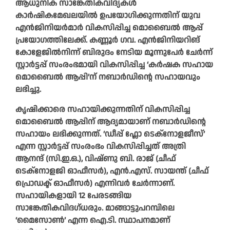
ആധുനിക സാങ്കേതികവിദ്യകൾ
കാർഷികമേഖലയിൽ ഉപയോഗിക്കുന്നതിന് യുവ
എൻജിനിയർമാർ വികസിപ്പിച്ച മൊബൈൽ ആപ്പ്
പ്രയോഗത്തിലേക്ക്. കണ്ണൂർ ഗവ. എൻജിനിയറിങ്
കോളേജിൽനിന്ന് ബിരുദം നേടിയ മൂന്നുപേർ ചേർന്ന്
സ്റ്റാർട്ടപ്പ് സംരംഭമായി വികസിപ്പിച്ച ‘കർഷക സഹായ
മൊബൈൽ ആപ്പി’ന് നബാർഡിന്റെ സഹായവും
ലഭിച്ചു.
കൃഷിക്കാരെ സഹായിക്കുന്നതിന് വികസിപ്പിച്ച
മൊബൈൽ ആപ്പിന് ആദ്യമായാണ് നബാർഡിന്റെ
സഹായം ലഭിക്കുന്നത്. ‘ഡീപ്പ് ഫ്ലോ ടെക്നോളജീസ്’
എന്ന സ്റ്റാർട്ടപ്പ് സംരംഭം വികസിപ്പിച്ചത് അത്രി
ആനന്ദ് (സി.ഇ.ഒ.), വിഷ്ണു ബി. രാജ് (ചീഫ്
ടെക്നോളജി ഓഫീസർ), എൻ.എസ്. സായന്ത് (ചീഫ്
പ്രൊഡക്ട് ഓഫീസർ) എന്നിവർ ചേർന്നാണ്‌.
സഹായികളായി 12 പേരടങ്ങിയ
സാങ്കേതികവിദഗ്ധരും. മാങ്ങാട്ടുപറമ്പിലെ
‘മൈസോൺ’ എന്ന ഐ.ടി. സ്ഥാപനമാണ്