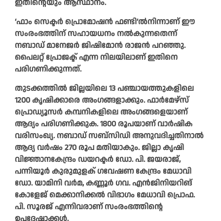
ഇതിന്റെയും ആസ്ഥാനം.
‘ഫാം സെക്ടർ പ്രൊമോഷൻ ഫണ്ടി’ൽനിന്നാണ് ഈ
സംരംഭത്തിന് സഹായധനം നൽകുന്നതെന്ന്
നബാഡ് മാനേജർ ജിഷിമോൻ രാജൻ പറഞ്ഞു.
പൈലറ്റ് പ്രോജക്ട് എന്ന നിലയിലാണ് ഇതിനെ
പരിഗണിക്കുന്നത്.
തുടക്കത്തിൽ ജില്ലയിലെ 13 പഞ്ചായത്തുകളിലെ
1200 കൃഷിക്കാരെ അംഗങ്ങളാക്കും. ഫാർമേഴ്സ്
പ്രൊഡ്യൂസർ കമ്പനികളിലെ അംഗങ്ങളെയാണ്
ആദ്യം പരിഗണിക്കുക. 1800 രൂപയാണ് വാർഷിക
വരിസംഖ്യ. നബാഡ് സബ്സിഡി അനുവദിച്ചതിനാൽ
ആദ്യ വർഷം 270 രൂപ മതിയാകും. ജില്ലാ കൃഷി
വിജ്ഞാനകേന്ദ്രം ഡയറക്ടർ ഡോ. പി. ജയരാജ്,
പന്നിയൂർ കുരുമുളക് ഗവേഷണ കേന്ദ്രം മേധാവി
ഡോ. യാമിനി വർമ, കണ്ണൂർ ഗവ. എൻജിനിയറിങ്
കോളേജ് മെക്കാനിക്കൽ വിഭാഗം മേധാവി പ്രൊഫ.
പി. സൂരജ് എന്നിവരാണ് സംരംഭത്തിന്റെ
ഉപദേഷ്ടാക്കൾ.