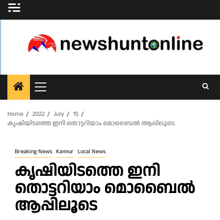
Skip
to
content
Primary
Menu
Home
2022
July
15
കൃഷിയിടത്തെ ഇനി തൊട്ടറിയാം മൊബൈൽ ആപ്പിലൂടെ
Breaking News
Kannur
Local News
കൃഷിയിടത്തെ ഇനി
തൊട്ടറിയാം മൊബൈൽ
ആപ്പിലൂടെ