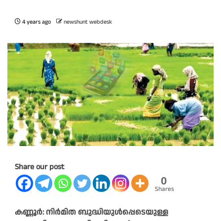
4 years ago
newshunt webdesk
Share our post
0
Shares
കണ്ണൂർ: നിർമിത ബുദ്ധിയുൾപ്പെടെയുള്ള