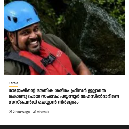
Kerala
രാജേഷിന്റെ ഭൗതിക ശരീരം ഫ്രീസർ ഇല്ലാതെ
കൊണ്ടുപോയ സംഭവം: പയ്യന്നൂർ തഹസിൽദാറിനെ
സസ്പെൻഡ് ചെയ്യാൻ നിർദ്ദേശം
2 hours ago
vinaya k