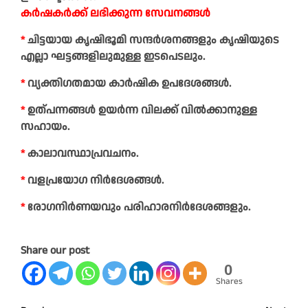
കർഷകർക്ക് ലഭിക്കുന്ന സേവനങ്ങൾ
*
ചിട്ടയായ കൃഷിഭൂമി സന്ദർശനങ്ങളും കൃഷിയുടെ
എല്ലാ ഘട്ടങ്ങളിലുമുള്ള ഇടപെടലും.
*
വ്യക്തിഗതമായ കാർഷിക ഉപദേശങ്ങൾ.
*
ഉത്‌പന്നങ്ങൾ ഉയർന്ന വിലക്ക് വിൽക്കാനുള്ള
സഹായം.
*
കാലാവസ്ഥാപ്രവചനം.
*
വളപ്രയോഗ നിർദേശങ്ങൾ.
*
രോഗനിർണയവും പരിഹാരനിർദേശങ്ങളും.
Share our post
0
Shares