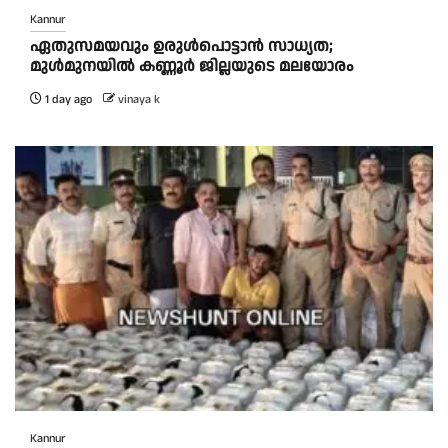
Kannur
ഏതുസമയവും ഉരുൾപൊട്ടാൻ സാധ്യത;
മുൾമുനയിൽ കണ്ണൂർ ജില്ലയുടെ മലയോരം
1 day ago
vinaya k
Kannur