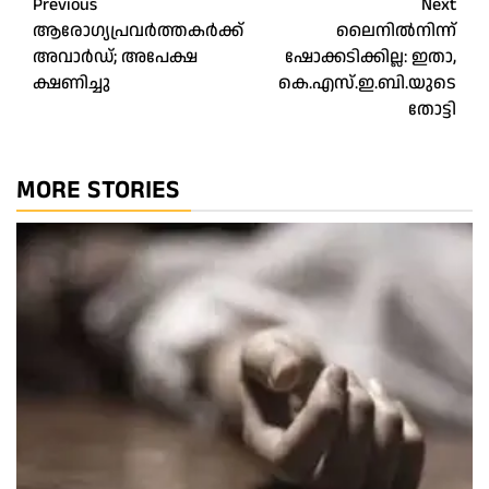
Post
Previous
Next
ആരോഗ്യപ്രവർത്തകർക്ക്
ലൈനിൽനിന്ന്
navigation
അവാർഡ്; അപേക്ഷ
ഷോക്കടിക്കില്ല: ഇതാ,
ക്ഷണിച്ചു
കെ.എസ്.ഇ.ബി.യുടെ
തോട്ടി
MORE STORIES