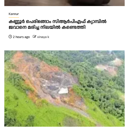
Kannur
കണ്ണൂർ പെരിങ്ങോം സിആർപിഎഫ് ക്യാമ്പിൽ
ജവാനെ മരിച്ച നിലയിൽ കണ്ടെത്തി
2 hours ago
vinaya k