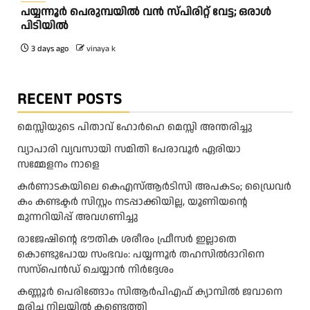
പയ്യന്നൂർ പെരുമ്പയിൽ വൻ സ്‌പിരിറ്റ് വേട്ട; ഒരാൾ
പിടിയിൽ
3 days ago
vinaya k
RECENT POSTS
മെസ്സിയുടെ പിതാവ് ഹോർഹെ മെസ്സി അന്തരിച്ചു
വ്യാപാരി വ്യവസായി സമിതി പേരാവൂർ ഏരിയാ
സമ്മേളനം നാളെ
കര്‍ണാടകയിലെ കെഎസ്ആര്‍ടിസി അപകടം; ഡ്രൈവര്‍
കം കണ്ടക്ടര്‍ സിസ്റ്റം നടപ്പാക്കിയില്ല, യൂണിയന്റെ
മുന്നറിയിപ്പ് അവഗണിച്ചു
രാജേഷിന്റെ ഭൗതിക ശരീരം ഫ്രീസർ ഇല്ലാതെ
കൊണ്ടുപോയ സംഭവം: പയ്യന്നൂർ തഹസിൽദാറിനെ
സസ്പെൻഡ് ചെയ്യാൻ നിർദ്ദേശം
കണ്ണൂർ പെരിങ്ങോം സിആർപിഎഫ് ക്യാമ്പിൽ ജവാനെ
മരിച്ച നിലയിൽ കണ്ടെത്തി