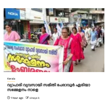
Kerala
വ്യാപാരി വ്യവസായി സമിതി പേരാവൂർ ഏരിയാ
സമ്മേളനം നാളെ
1 hour ago
vinaya k