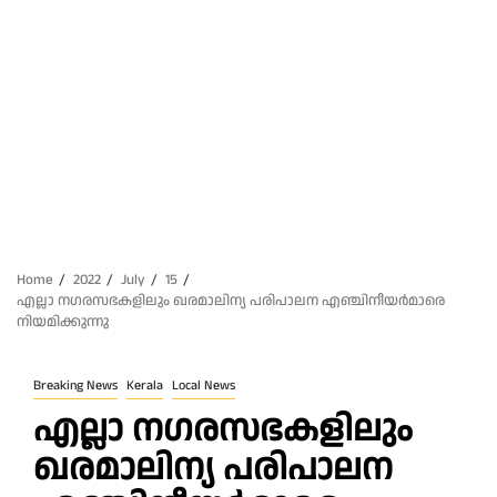
Home
2022
July
15
എല്ലാ നഗരസഭകളിലും ഖരമാലിന്യ പരിപാലന എഞ്ചിനീയര്‍മാരെ
നിയമിക്കുന്നു
Breaking News
Kerala
Local News
എല്ലാ നഗരസഭകളിലും
ഖരമാലിന്യ പരിപാലന