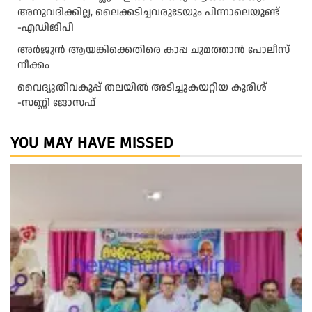
അനുവദിക്കില്ല, ലൈക്കടിച്ചവരുടേയും പിന്നാലെയുണ്ട്
-എഡിജിപി
അ​ർ​ജു​ൻ ആ​യ​ങ്കി​ക്കെ​തി​രെ കാ​പ്പ ചു​മ​ത്താ​ൻ പോ​ലീ​സ്
നീ​ക്കം
വൈദ്യുതിവകുപ്പ് തലയിൽ അടിച്ചുകയറ്റിയ കുരിശ്‌
-സണ്ണി ജോസഫ്‌
YOU MAY HAVE MISSED