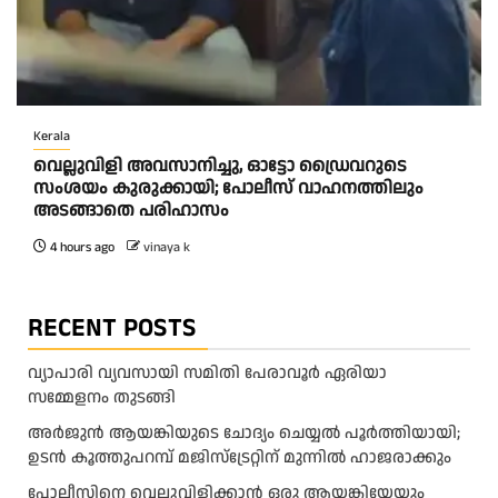
Kerala
വെല്ലുവിളി അവസാനിച്ചു, ഓട്ടോ ഡ്രൈവറുടെ
സംശയം കുരുക്കായി; പോലീസ് വാഹനത്തിലും
അടങ്ങാതെ പരിഹാസം
4 hours ago
vinaya k
RECENT POSTS
വ്യാപാരി വ്യവസായി സമിതി പേരാവൂർ ഏരിയാ
സമ്മേളനം തുടങ്ങി
അര്‍ജുന്‍ ആയങ്കിയുടെ ചോദ്യം ചെയ്യല്‍ പൂര്‍ത്തിയായി;
ഉടന്‍ കൂത്തുപറമ്പ് മജിസ്ട്രേറ്റിന് മുന്നില്‍ ഹാജരാക്കും
പോലീസിനെ വെല്ലുവിളിക്കാൻ ഒരു ആയങ്കിയേയും