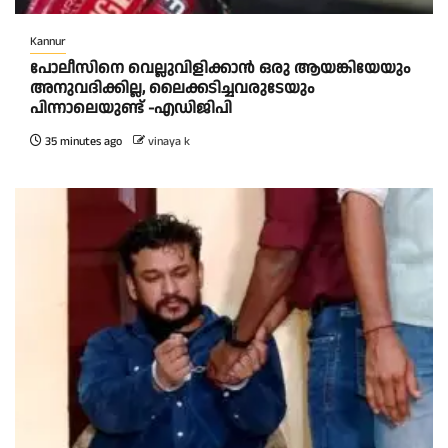
Kannur
പോലീസിനെ വെല്ലുവിളിക്കാൻ ഒരു ആയങ്കിയേയും
അനുവദിക്കില്ല, ലൈക്കടിച്ചവരുടേയും
പിന്നാലെയുണ്ട് -എഡിജിപി
35 minutes ago
vinaya k