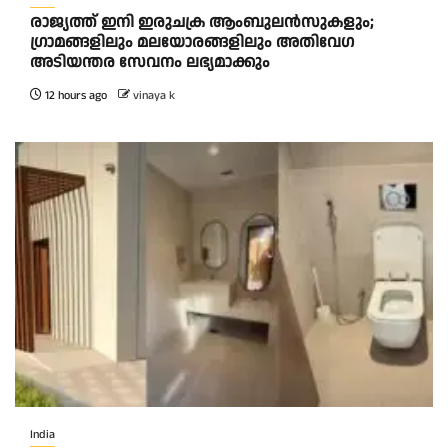
രാജ്യത്ത് ഇനി ഇരുചക്ര ആംബുലന്‍സുകളും;
ഗ്രാമങ്ങളിലും മലയോരങ്ങളിലും അതിവേഗ
അടിയന്തര സേവനം ലഭ്യമാക്കും
12 hours ago
vinaya k
India