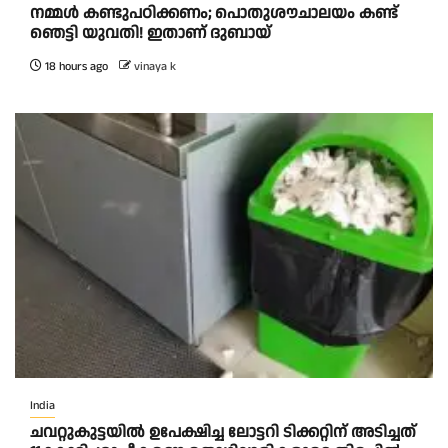
നമ്മൾ കണ്ടുപഠിക്കണം; പൊതുശൗചാലയം കണ്ട്
ഞെട്ടി യുവതി! ഇതാണ് ദുബായ്
18 hours ago
vinaya k
India
ചവറ്റുകുട്ടയിൽ ഉപേക്ഷിച്ച ലോട്ടറി ടിക്കറ്റിന് അടിച്ചത്