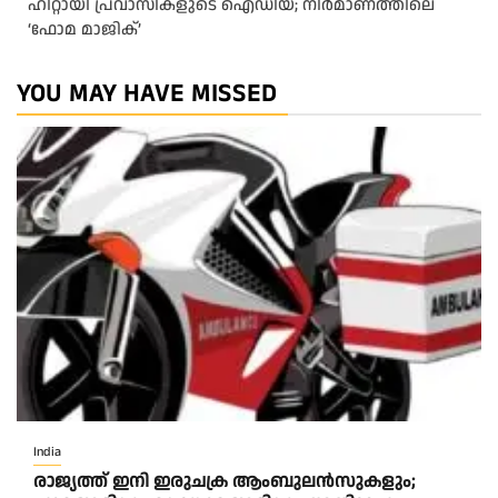
ഹിറ്റായി പ്രവാസികളുടെ ഐഡിയ; നിർമാണത്തിലെ
‘ഫോമ മാജിക്’
YOU MAY HAVE MISSED
India
രാജ്യത്ത് ഇനി ഇരുചക്ര ആംബുലന്‍സുകളും;