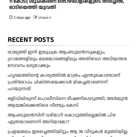
11 കോടി; ശുചീകരണ തൊഴിലാളികളുടെ തിരച്ചിൽ,
ഓടിയെത്തി യുവതി
2 days ago
vinaya k
RECENT POSTS
രാജ്യത്ത് ഇനി ഇരുചക്ര ആംബുലന്‍സുകളും;
ഗ്രാമങ്ങളിലും മലയോരങ്ങളിലും അതിവേഗ അടിയന്തര
സേവനം ലഭ്യമാക്കും
ഹൃദയത്തിന്റെ കാര്യത്തിൽ മാത്രം എന്തുകൊണ്ടാണ്
പ്രതിരോധം ചികിത്സയേക്കാൾ മികച്ചതാണെന്ന്
പറയുന്നത്
ഒളിവിലിരുന്ന് പൊലീസിനെ ഭീഷണിപ്പെടുത്തി; അർജുൻ
ആയങ്കിക്കെതിരെ വീണ്ടും കേസ്
ആംബുലന്‍സിന് വഴിമാറി കൊടുത്തില്ലെങ്കില്‍ പിഴ
എത്രയാണെന്ന് അറിയാമോ?
പ്രളയജലം ഇരച്ചെത്തിയിട്ടും ആ 36 വീടുകൾ മുങ്ങിയില്ല: