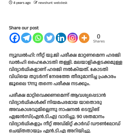
4 years ago
newshunt webdesk
Share our post
0
Shares
ന്യൂഡൽഹി: നീറ്റ് യു.ജി പരീക്ഷ മാറ്റണമെന്ന ഹരജി
ഡൽഹി ഹൈകോടതി തള്ളി. മലയാളികളടക്കമുള്ള
വിദ്യാർഥികളാണ് ഹരജി നൽകിയത്. കോടതി
വിധിയെ തുടർന്ന് നേരത്തേ തീരുമാനിച്ച പ്രകാരം
ജൂലൈ 17നു തന്നെ പരീക്ഷ നടക്കും.
പരീക്ഷ മാറ്റിവെക്കണമെന്ന് ആവശ്യപ്പെടാൻ
വിദ്യാർഥികൾക്ക് നിയമപരമായ യാതൊരു
അവകാശവുമില്ലെന്നു നാഷനൽ ടെസ്റ്റിങ്
ഏജൻസി(എൻ.ടി.എ) വാദിച്ചു. 90 ശതമാനം
വിദ്യാർഥികളും നീറ്റ് അഡ്മിറ്റ് കാർഡ് ഡൗൺലോഡ്
ചെയ്തതായും എൻ.ടി.എ അറിയിച്ചു.