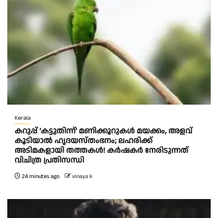
Kerala
കറുപ്പ് ‘കട്ടുതിന്ന്’ മണിക്കൂറുകൾ മയക്കം, അളവ്
കൂടിയാൽ ഹൃദയസ്തംഭനം; ലഹരിക്ക്
അടിമകളായി തത്തകള്‍! കർഷകർ നേരിടുന്നത്
വിചിത്ര പ്രതിസന്ധി
24 minutes ago
vinaya k