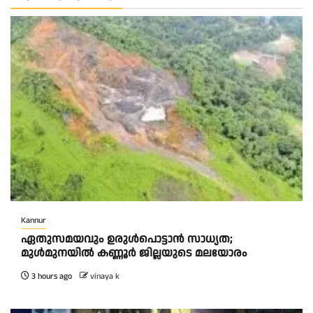
Kannur
ഏതുസമയവും ഉരുൾപൊട്ടാൻ സാധ്യത;
മുൾമുനയിൽ കണ്ണൂർ ജില്ലയുടെ മലയോരം
3 hours ago
vinaya k