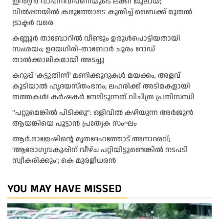
ഇന്ത്യൻ വാഹനവിപണിയുടെ ലക്കി ജൂലായ്;
വിൽപ്പനയിൽ കരുത്തോടെ കുതിച്ച് ബൈക്ക് മുതൽ
ട്രാക്ടർ വരെ
കണ്ണൂർ താബോറിൽ വീണ്ടും ഉരുൾപൊട്ടിയതായി
സംശയം; ഉദയഗിരി-താബോർ ചുരം റോഡ്
താൽക്കാലികമായി അടച്ചു
കറുപ്പ് ‘കട്ടുതിന്ന്’ മണിക്കൂറുകൾ മയക്കം, അളവ്
കൂടിയാൽ ഹൃദയസ്തംഭനം; ലഹരിക്ക് അടിമകളായി
തത്തകള്‍! കർഷകർ നേരിടുന്നത് വിചിത്ര പ്രതിസന്ധി
“പറ്റുമെങ്കിൽ പിടിക്കൂ”: ഒളിവിൽ കഴിയുന്ന അർജുൻ
ആയങ്കിയെ പൂട്ടാൻ പ്രത്യേക സംഘം
ആര്‍.രാജേഷിന്റെ മൃതദേഹത്തോട് അനാദരവ്;
‘ആരോഗ്യവകുപ്പിന് വീഴ്ച പറ്റിയിട്ടുണ്ടെങ്കില്‍ നടപടി
സ്വീകരിക്കും’; കെ മുരളീധരന്‍
YOU MAY HAVE MISSED