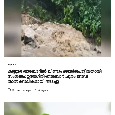
Kerala
കണ്ണൂർ താബോറിൽ വീണ്ടും ഉരുൾപൊട്ടിയതായി
സംശയം; ഉദയഗിരി-താബോർ ചുരം റോഡ്
താൽക്കാലികമായി അടച്ചു
12 minutes ago
vinaya k