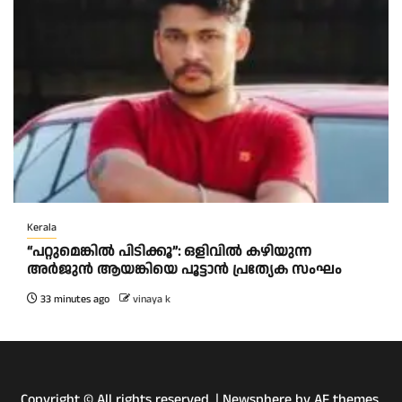
Kerala
“പറ്റുമെങ്കിൽ പിടിക്കൂ”: ഒളിവിൽ കഴിയുന്ന
അർജുൻ ആയങ്കിയെ പൂട്ടാൻ പ്രത്യേക സംഘം
33 minutes ago
vinaya k
Copyright © All rights reserved.
|
Newsphere
by AF themes.