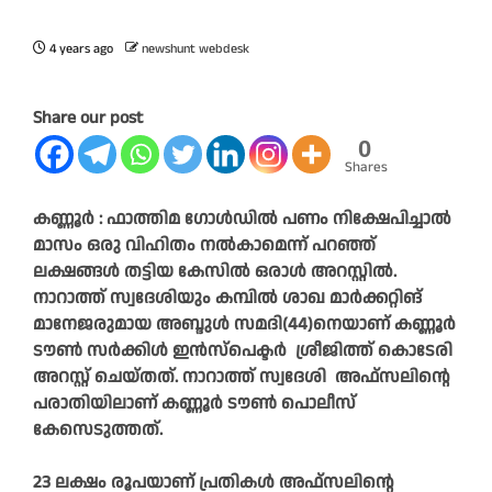
4 years ago
newshunt webdesk
Share our post
0
Shares
കണ്ണൂർ : ഫാത്തിമ ഗോൾഡിൽ പണം നിക്ഷേപിച്ചാൽ
മാസം ഒരു വിഹിതം നൽകാമെന്ന് പറഞ്ഞ്
ലക്ഷങ്ങൾ തട്ടിയ കേസിൽ ഒരാൾ അറസ്റ്റിൽ.
നാറാത്ത് സ്വദേശിയും കമ്പിൽ ശാഖ മാർക്കറ്റിങ്
മാനേജരുമായ അബ്ദുൾ സമദി(44)നെയാണ് കണ്ണൂർ
ടൗൺ സർക്കിൾ ഇൻസ്പെക്ടർ ശ്രീജിത്ത് കൊടേരി
അറസ്റ്റ് ചെയ്തത്. നാറാത്ത് സ്വദേശി അഫ്സലിന്റെ
പരാതിയിലാണ് കണ്ണൂർ ടൗൺ പൊലീസ്
കേസെടുത്തത്.
23 ലക്ഷം രൂപയാണ് പ്രതികൾ അഫ്സലിന്റെ