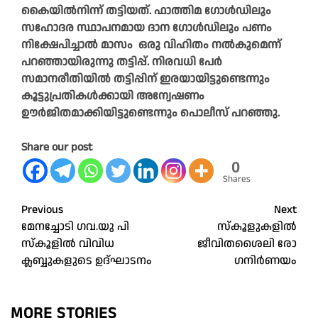
കൈയിൽനിന്ന്‌ തട്ടിയത്. ഫാത്തിമ ഗോൾഡിലും
സഹോദര സ്ഥാപനമായ ദാന ഗോൾഡിലും പണം
നിക്ഷേപിച്ചാൽ മാസം ഒരു വിഹിതം നൽകുമെന്ന്
പറഞ്ഞായിരുന്നു തട്ടിപ്പ്. നിരവധി പേർ
സമാനരീതിയിൽ തട്ടിപ്പിന് ഇരയായിട്ടുണ്ടെന്നും
കൂട്ടുപ്രതികൾക്കായി അന്വേഷണം
ഊർജിതമാക്കിയിട്ടുണ്ടെന്നും പൊലീസ് പറഞ്ഞു.
Share our post
0
Shares
Post
Previous
Next
മേനച്ചോടി ഗവ.യു പി
സ്കൂളുകളില്‍
navigation
സ്കൂളിൽ വിവിധ
ജീവിതശൈലി രോ​
ക്ലബ്ബുകളുടെ ഉദ്ഘാടനം
ഗനിര്‍ണയം
MORE STORIES