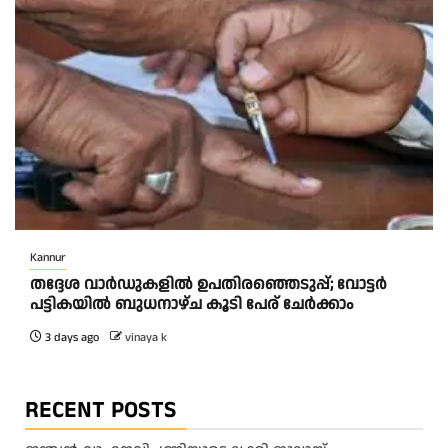
Kannur
തദ്ദേശ വാർഡുകളിൽ ഉപതിരഞ്ഞെടുപ്പ്; വോട്ടർ
പട്ടികയിൽ ബുധനാഴ്ച കൂടി പേര് ചേർക്കാം
3 days ago
vinaya k
RECENT POSTS