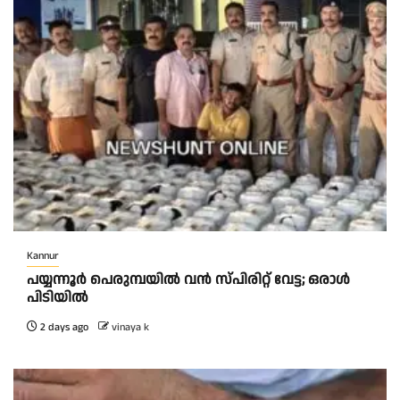
Kannur
പയ്യന്നൂർ പെരുമ്പയിൽ വൻ സ്‌പിരിറ്റ് വേട്ട; ഒരാൾ
പിടിയിൽ
2 days ago
vinaya k