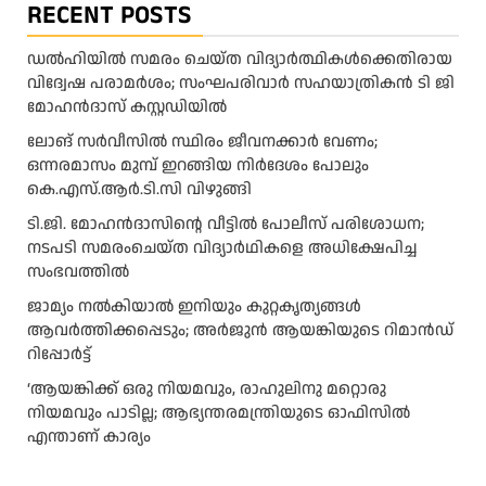
RECENT POSTS
ഡൽഹിയിൽ സമരം ചെയ്ത വിദ്യാർത്ഥികൾക്കെതിരായ
വിദ്വേഷ പരാമർശം; സംഘപരിവാർ സഹയാത്രികൻ ടി ജി
മോഹന്‍ദാസ് കസ്റ്റഡിയിൽ
ലോങ് സർവീസിൽ സ്ഥിരം ജീവനക്കാർ വേണം;
ഒന്നരമാസം മുമ്പ് ഇറങ്ങിയ നിർദേശം പോലും
കെ.എസ്.ആർ.ടി.സി വിഴുങ്ങി
ടി.ജി. മോഹൻദാസിന്റെ വീട്ടിൽ പോലീസ് പരിശോധന;
നടപടി സമരംചെയ്ത വിദ്യാർഥികളെ അധിക്ഷേപിച്ച
സംഭവത്തിൽ
ജാമ്യം നൽകിയാൽ ഇനിയും കുറ്റകൃത്യങ്ങൾ
ആവർത്തിക്കപ്പെടും; അർജുൻ ആയങ്കിയുടെ റിമാൻഡ്
റിപ്പോർട്ട്
‘ആയങ്കിക്ക് ഒരു നിയമവും, രാഹുലിനു മറ്റൊരു
നിയമവും പാടില്ല; ആഭ്യന്തരമന്ത്രിയുടെ ഓഫിസിൽ
എന്താണ് കാര്യം