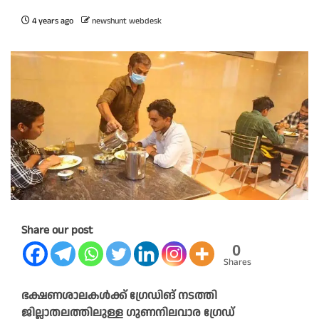
4 years ago
newshunt webdesk
Share our post
0
Shares
ഭക്ഷണശാലകൾക്ക് ഗ്രേഡിങ് നടത്തി
ജില്ലാതലത്തിലുള്ള ഗുണനിലവാര ഗ്രേഡ്