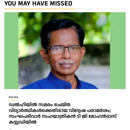
YOU MAY HAVE MISSED
Kerala
ഡൽഹിയിൽ സമരം ചെയ്ത
വിദ്യാർത്ഥികൾക്കെതിരായ വിദ്വേഷ പരാമർശം;
സംഘപരിവാർ സഹയാത്രികൻ ടി ജി മോഹന്‍ദാസ്
കസ്റ്റഡിയിൽ