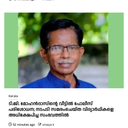
Kerala
ടി.ജി. മോഹൻദാസിന്റെ വീട്ടിൽ പോലീസ്
പരിശോധന; നടപടി സമരംചെയ്ത വിദ്യാർഥികളെ
അധിക്ഷേപിച്ച സംഭവത്തിൽ
52 minutes ago
vinaya k