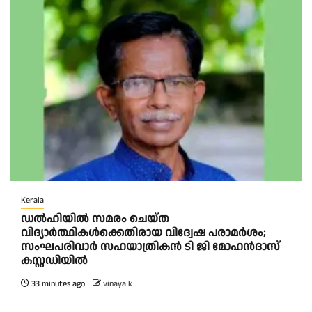
Kerala
ഡൽഹിയിൽ സമരം ചെയ്ത
വിദ്യാർത്ഥികൾക്കെതിരായ വിദ്വേഷ പരാമർശം;
സംഘപരിവാർ സഹയാത്രികൻ ടി ജി മോഹന്‍ദാസ്
കസ്റ്റഡിയിൽ
33 minutes ago
vinaya k