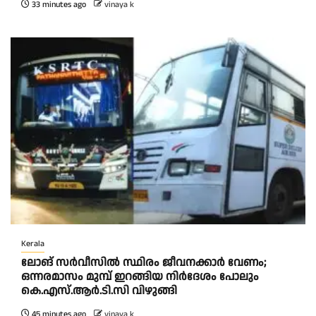
33 minutes ago
vinaya k
Kerala
ലോങ് സർവീസിൽ സ്ഥിരം ജീവനക്കാർ വേണം;
ഒന്നരമാസം മുമ്പ് ഇറങ്ങിയ നിർദേശം പോലും
കെ.എസ്.ആർ.ടി.സി വിഴുങ്ങി
45 minutes ago
vinaya k