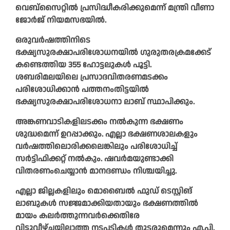
വെബ്‌സൈറ്റിൽ പ്രസിദ്ധീകരിക്കുമെന്ന് മന്ത്രി വീണാ
ജോർജ് നിയമസഭയിൽ.
ഒരുവർഷത്തിനിടെ
ഭക്ഷ്യസുരക്ഷാപരിശോധനയിൽ ഗുരുതരക്രമക്കേട്
കണ്ടെത്തിയ 355 ഹോട്ടലുകൾ പൂട്ടി.
ശബരിമലയിലെ പ്രസാദവിതരണമടക്കം
പരിശോധിക്കാൻ പത്തനംതിട്ടയിൽ
ഭക്ഷ്യസുരക്ഷാപരിശോധനാ ലാബ് സ്ഥാപിക്കും.
അങ്കണവാടികളിലടക്കം നൽകുന്ന ഭക്ഷണം
ശുദ്ധമെന്ന് ഉറപ്പാക്കും. എല്ലാ ഭക്ഷണശാലകളും
വർഷത്തിലൊരിക്കലെങ്കിലും പരിശോധിച്ച്
സർട്ടിഫിക്കറ്റ് നൽകും. ഷവർമയുണ്ടാക്കി
വിതരണംചെയ്യാൻ മാനദണ്ഡം നിശ്ചയിച്ചു.
എല്ലാ ജില്ലകളിലും മൊബൈൽ ഫുഡ് ടെസ്റ്റിങ്
ലാബുകൾ സജ്ജമാക്കിയതായും ഭക്ഷണത്തിൽ
മായം കലർത്തുന്നവർക്കെതിരേ
വിട്ടുവീഴ്ചയില്ലാത്ത നടപടികൾ തുടരുമെന്നും എ.പി.