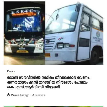
Kerala
ലോങ് സർവീസിൽ സ്ഥിരം ജീവനക്കാർ വേണം;
ഒന്നരമാസം മുമ്പ് ഇറങ്ങിയ നിർദേശം പോലും
കെ.എസ്.ആർ.ടി.സി വിഴുങ്ങി
45 minutes ago
vinaya k