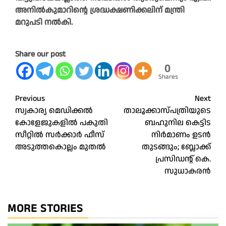
അനിൽകുമാറിന്റെ ശ്രദ്ധക്ഷണിക്കലിന് മന്ത്രി
മറുപടി നൽകി.
Share our post
0
Shares
Post
Previous
Next
സ്വകാര്യ മെഡിക്കൽ
താലൂക്കാസ്പത്രിയുടെ
navigation
കോളേജുകളിൽ പകുതി
ബഹുനില കെട്ടിട
സീറ്റിൽ സർക്കാർ ഫീസ്
നിർമാണം ഉടൻ
അടുത്തകൊല്ലം മുതൽ
തുടങ്ങും; ബ്ലോക്ക്
പ്രസിഡന്റ് കെ.
സുധാകരൻ
MORE STORIES