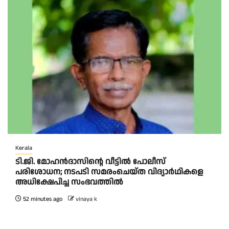
Kerala
ടി.ജി. മോഹൻദാസിന്റെ വീട്ടിൽ പോലീസ്
പരിശോധന; നടപടി സമരംചെയ്ത വിദ്യാർഥികളെ
അധിക്ഷേപിച്ച സംഭവത്തിൽ
52 minutes ago
vinaya k