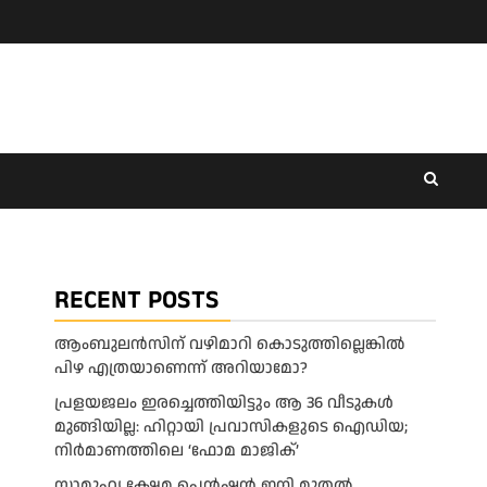
RECENT POSTS
ആംബുലന്‍സിന് വഴിമാറി കൊടുത്തില്ലെങ്കില്‍
പിഴ എത്രയാണെന്ന് അറിയാമോ?
പ്രളയജലം ഇരച്ചെത്തിയിട്ടും ആ 36 വീടുകൾ
മുങ്ങിയില്ല: ഹിറ്റായി പ്രവാസികളുടെ ഐഡിയ;
നിർമാണത്തിലെ ‘ഫോമ മാജിക്’
സാമൂഹ്യ ക്ഷേമ പെൻഷൻ ഇനി മുതൽ