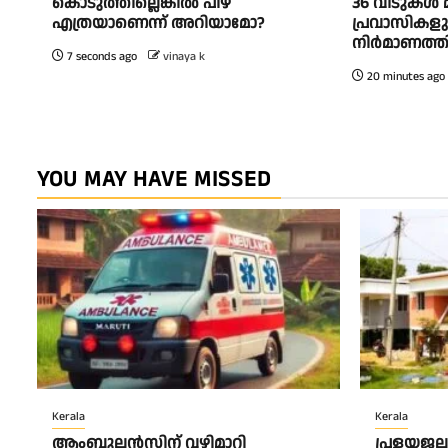
കൊടുത്തില്ലെങ്കില്‍ പിഴ
36 വീടുകൾ മു
എത്രയാണെന്ന് അറിയാമോ?
പ്രവാസിക
നിർമാണത്തി
7 seconds ago
vinaya k
20 minutes ago
YOU MAY HAVE MISSED
Kerala
Kerala
ആംബുലന്‍സിന് വഴിമാറി
പ്രളയജലം