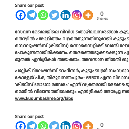
Share our post
0
Shares
സേവന മേഖലയിലെ വിവിധ തൊഴിലവസരങ്ങൾ കുടുംബശ്
തൊഴിൽ പങ്കാളിത്തം വളർത്തുന്നതിനുമായി കുടുംബശ
സൊലൂഷൻസ് (കിബ്‌സ്) സൊസൈറ്റിക്ക് വേണ്ടി ലോഗോ 
പോകുന്നതായിരിക്കണം. തെരഞ്ഞെടുക്കപ്പെടുന്ന എൻട
മുതൽ എൻട്രികൾ അയക്കാം. അവസാന തീയതി ജൂ
പബ്ലിക് റിലേഷൻസ് ഓഫീസർ, കുടുംബശ്രീ സംസ്ഥാന
കോളേജ് പി.ഒ, തിരുവനന്തപുരം- 695011 എന്ന വിലാ
‘കിബ്‌സ് ലോഗോ മത്സരം’ എന്ന് വ്യക്തമായി രേഖപ്പെ
മെയിൽ വിലാസത്തിലേക്കും എൻട്രികൾ അയച്ചു നൽ
www.kudumbashree.org/kibs
Share our post
0