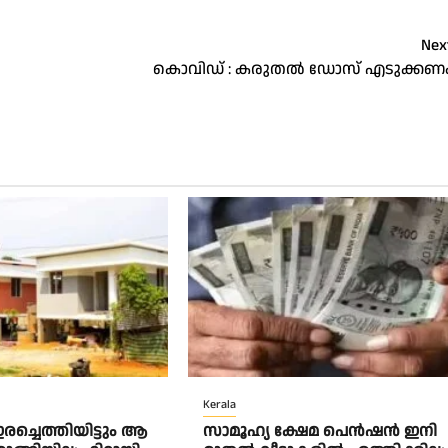
Nex
കൊവിഡ് : കരുതൽ ഡോസ് എടുക്കണ
Kerala
ച്ചെത്തിയിട്ടും ആ
സാമൂഹ്യ ക്ഷേമ പെൻഷൻ ഇനി