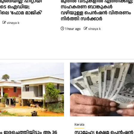
ങ്ങിയില്ല: ഹിറ്റായി
മുതൽ വീടുകളിൽ എത്തിക്കില്ല;
ളുടെ ഐഡിയ;
സഹകരണ ബാങ്കുകൾ
ലെ ‘ഫോമ മാജിക്’
വഴിയുള്ള പെൻഷൻ വിതരണം
നിർത്തി സർക്കാർ
vinaya k
1 hour ago
vinaya k
Kerala
 ഇരച്ചെത്തിയിട്ടും ആ 36
സാമൂഹ്യ ക്ഷേമ പെൻഷൻ