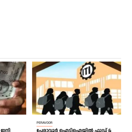
PERAVOOR
 ഇനി
പേരാവൂർ ഐടിഐയിൽ ഫുഡ് &