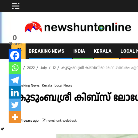
Skip
to
content
0
Shares
BREAKING NEWS
INDIA
KERALA
LOCAL 
Home
2022
July
12
കുടുംബശ്രീ കിബ്‌സ് ലോഗോ മത്സരം: എൻട്
Breaking News
Kerala
Local News
കുടുംബശ്രീ കിബ്‌സ് ലോഗോ
4 years ago
newshunt webdesk