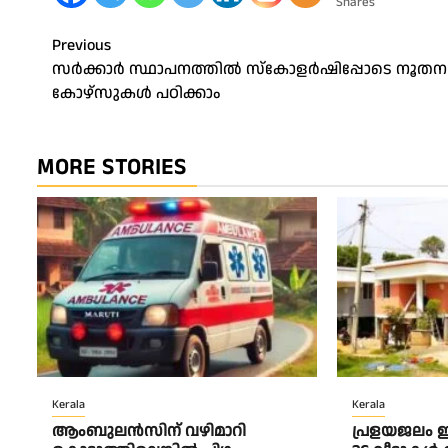
Shares
Post
Previous
സര്‍ക്കാര്‍ സ്ഥാപനത്തില്‍ സ്‌കോളര്‍ഷിപ്പോടെ നൂതന
navigation
കോഴ്‌സുകള്‍ പഠിക്കാം
MORE STORIES
Kerala
Kerala
ആംബുലന്‍സിന് വഴിമാറി
പ്രളയജലം ഇര