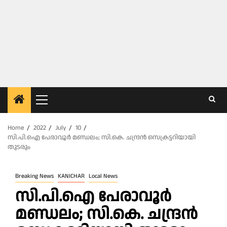
Primary
Menu
Home
2022
July
10
സി.പി.ഐ പേരാവൂർ മണ്ഡലം; സി.കെ. ചന്ദ്രൻ സെക്രട്ടറിയായി
തുടരും
Breaking News
KANICHAR
Local News
സി.പി.ഐ പേരാവൂർ
മണ്ഡലം; സി.കെ. ചന്ദ്രൻ