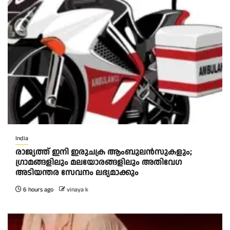
India
രാജ്യത്ത് ഇനി ഇരുചക്ര ആംബുലന്‍സുകളും;
ഗ്രാമങ്ങളിലും മലയോരങ്ങളിലും അതിവേഗ
അടിയന്തര സേവനം ലഭ്യമാക്കും
6 hours ago
vinaya k