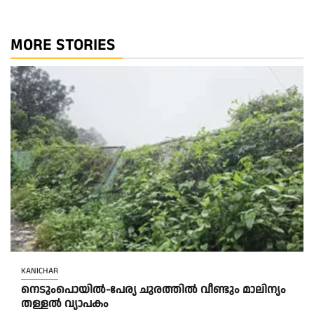
MORE STORIES
KANICHAR
നെടുംപൊയിൽ-പേര്യ ചുരത്തിൽ വീണ്ടും മാലിന്യം
തള്ളൽ വ്യാപകം