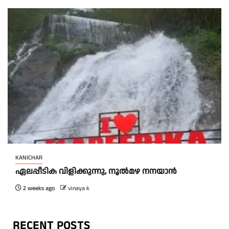
KANICHAR
ഏ​ല​പ്പീ​ടി​ക വി​ളി​ക്കു​ന്നു, നൂ​ൽ​മ​ഴ ന​ന​യാ​ൻ
2 weeks ago
vinaya k
RECENT POSTS