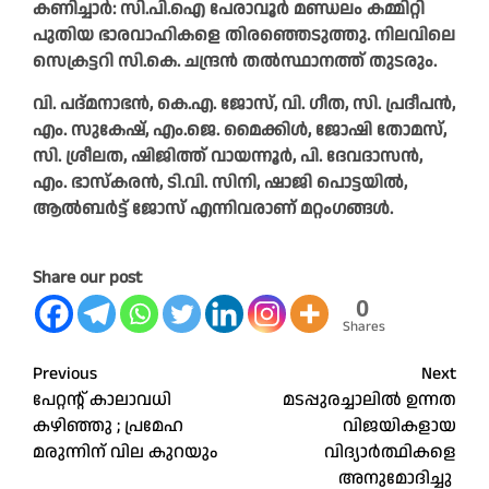
കണിച്ചാർ: സി.പി.ഐ പേരാവൂർ മണ്ഡലം കമ്മിറ്റി
പുതിയ ഭാരവാഹികളെ തിരഞ്ഞെടുത്തു. നിലവിലെ
സെക്രട്ടറി സി.കെ. ചന്ദ്രൻ തൽസ്ഥാനത്ത് തുടരും.
വി. പദ്മനാഭൻ, കെ.എ. ജോസ്, വി. ഗീത, സി. പ്രദീപൻ,
എം. സുകേഷ്, എം.ജെ. മൈക്കിൾ, ജോഷി തോമസ്,
സി. ശ്രീലത, ഷിജിത്ത് വായന്നൂർ, പി. ദേവദാസൻ,
എം. ഭാസ്കരൻ, ടി.വി. സിനി, ഷാജി പൊട്ടയിൽ,
ആൽബർട്ട് ജോസ് എന്നിവരാണ് മറ്റംഗങ്ങൾ.
Share our post
0
Shares
Post
Previous
Next
പേറ്റന്റ്‌ കാലാവധി
മടപ്പുരച്ചാലിൽ ഉന്നത
navigation
കഴിഞ്ഞു ; പ്രമേഹ
വിജയികളായ
മരുന്നിന്‌ വില കുറയും
വിദ്യാർത്ഥികളെ
അനുമോദിച്ചു