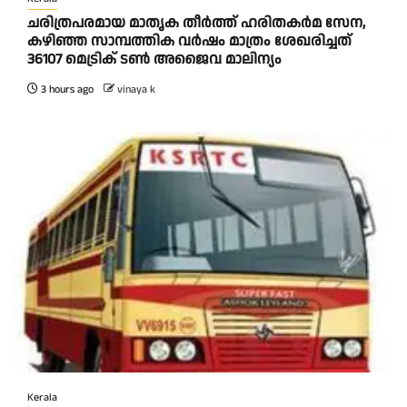
ചരിത്രപരമായ മാതൃക തീര്‍ത്ത് ഹരിതകര്‍മ സേന,
കഴിഞ്ഞ സാമ്പത്തിക വര്‍ഷം മാത്രം ശേഖരിച്ചത്
36107 മെട്രിക് ടണ്‍ അജൈവ മാലിന്യം
3 hours ago
vinaya k
Kerala