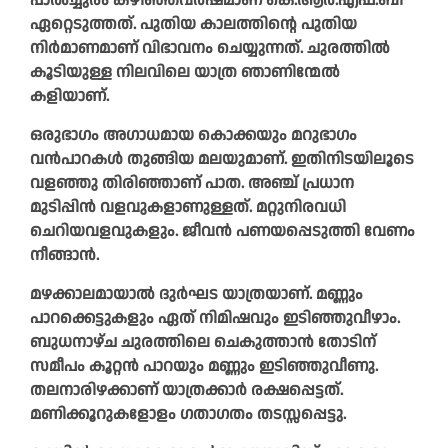
പാൽച്ചുരം കഴിഞ്ഞവർഷമാണ് കെ.ആർ.എഫ്.ബി
ഏറ്റെടുത്തത്. പുതിയ കാലത്തിന്റെ പുതിയ
നിർമാണമാണ് വിഭാവനം ചെയ്യുന്നത്. ചുരത്തിൽ
കൂടിയുള്ള നിലവിലെ യാത്ര ഞാണിന്മേൽ
കളിയാണ്.
ഒരുഭാഗം അഗാധമായ കൊക്കയും മറുഭാഗം
വൻപാറകൾ തുങ്ങിയ മലയുമാണ്. ഇതിനിടയിലൂടെ
വളഞ്ഞു തിരിഞ്ഞാണ് പാത. അഞ്ച് പ്രധാന
മുടിപ്പിൻ വളവുകളാണുള്ളത്. മറ്റുനിരവധി
ചെറിയവളവുകളും. ജീവൻ പണയപ്പെടുത്തി വേണം
നീങ്ങാൻ.
മഴക്കാലമായാൽ ദുർഘട യാത്രയാണ്. മണ്ണും
പാറക്കെട്ടുകളും ഏത് നിമിഷവും ഇടിഞ്ഞുവീഴാം.
ബുധനാഴ്ച ചുരത്തിലെ ചെകുത്താൻ തോടിന്
സമീപം കൂറ്റൻ പാറയും മണ്ണും ഇടിഞ്ഞുവീണു.
തലനാരിഴക്കാണ് യാത്രക്കാർ രക്ഷപ്പെട്ടത്.
മണിക്കൂറുകളോളം ഗതാഗതം തടസ്സപ്പെട്ടു.