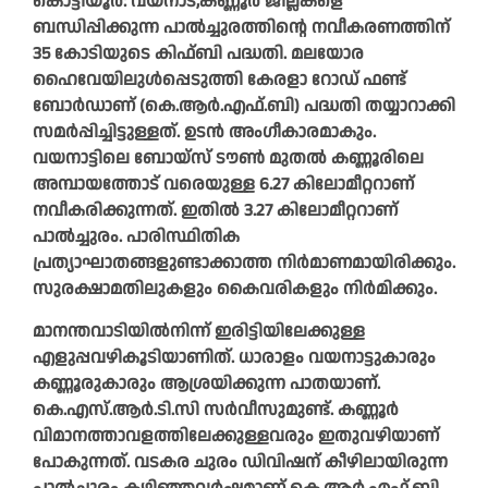
കൊട്ടിയൂർ: വയനാട്,കണ്ണൂർ ജില്ലകളെ
ബന്ധിപ്പിക്കുന്ന പാൽച്ചുരത്തിന്റെ നവീകരണത്തിന്
35 കോടിയുടെ കിഫ്ബി പദ്ധതി. മലയോര
ഹൈവേയിലുൾപ്പെടുത്തി കേരളാ റോഡ് ഫണ്ട്
ബോർഡാണ് (കെ.ആർ.എഫ്.ബി) പദ്ധതി തയ്യാറാക്കി
സമർപ്പിച്ചിട്ടുള്ളത്. ഉടൻ അംഗീകാരമാകും.
വയനാട്ടിലെ ബോയ്‌സ് ടൗൺ മുതൽ കണ്ണൂരിലെ
അമ്പായത്തോട് വരെയുള്ള 6.27 കിലോമീറ്ററാണ്
നവീകരിക്കുന്നത്. ഇതിൽ 3.27 കിലോമീറ്ററാണ്
പാൽച്ചുരം. പാരിസ്ഥിതിക
പ്രത്യാഘാതങ്ങളുണ്ടാക്കാത്ത നിർമാണമായിരിക്കും.
സുരക്ഷാമതിലുകളും കൈവരികളും നിർമിക്കും.
മാനന്തവാടിയിൽനിന്ന് ഇരിട്ടിയിലേക്കുള്ള
എളുപ്പവഴികൂടിയാണിത്. ധാരാളം വയനാട്ടുകാരും
കണ്ണൂരുകാരും ആശ്രയിക്കുന്ന പാതയാണ്.
കെ.എസ്.ആർ.ടി.സി സർവീസുമുണ്ട്. കണ്ണൂർ
വിമാനത്താവളത്തിലേക്കുള്ളവരും ഇതുവഴിയാണ്
പോകുന്നത്. വടകര ചുരം ഡിവിഷന് കീഴിലായിരുന്ന