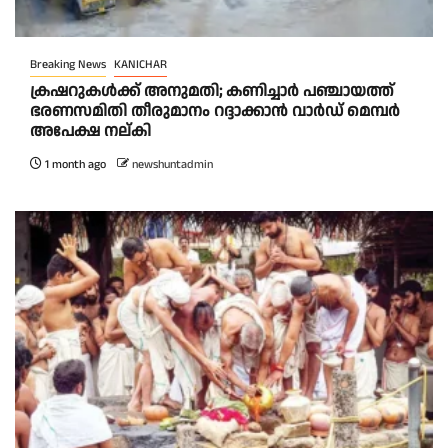
Breaking News
KANICHAR
ക്രഷറുകൾക്ക് അനുമതി; കണിച്ചാർ പഞ്ചായത്ത്
ഭരണസമിതി തീരുമാനം റദ്ദാക്കാൻ വാർഡ് മെമ്പർ
അപേക്ഷ നല്കി
1 month ago
newshuntadmin