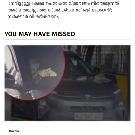
‘നേരിട്ടുള്ള ക്ഷേമ പെൻഷൻ വിതരണം നി‍‍ർത്തുന്നത്
അർഹതയില്ലാത്തവർക്ക് കിട്ടുന്നത് ഒഴിവാക്കാൻ’;
സർക്കാ‍ർ വിശദീകരണം
YOU MAY HAVE MISSED
Kerala