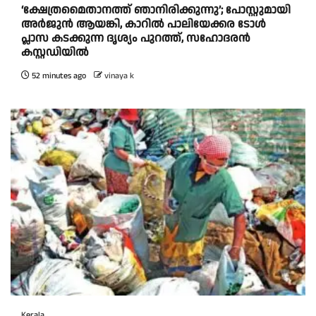
‘ക്ഷേത്രമൈതാനത്ത് ഞാനിരിക്കുന്നു’; പോസ്റ്റുമായി
അർജുൻ ആയങ്കി, കാറിൽ പാലിയേക്കര ടോൾ
പ്ലാസ കടക്കുന്ന ദൃശ്യം പുറത്ത്, സഹോദരൻ
കസ്റ്റഡിയിൽ
52 minutes ago
vinaya k
Kerala