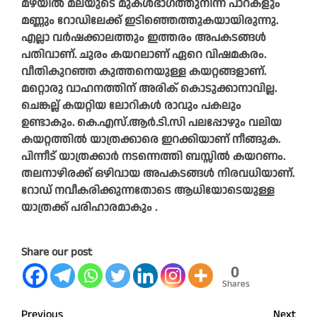
മഴയിൽ മലയുടെ മുകൾഭാഗത്തുനിന്ന് പാറകളും
മണ്ണും റോഡിലേക്ക് ഇടിഞ്ഞെത്തുകയായിരുന്നു.
എല്ലാ വർഷക്കാലത്തും ഇത്തരം അപകടങ്ങൾ
പതിവാണ്. ചുരം കയറലാണ് ഏറെ വിഷമകരം.
വീതികുറഞ്ഞ കുത്തനെയുള്ള കയറ്റങ്ങളാണ്.
മറ്റൊരു വാഹനത്തിന് അരിക് കൊടുക്കാനാവില്ല.
ചെങ്കല്ല് കയറ്റിയ ലോറികൾ രാവും പകലും
ഉണ്ടാകും. കെ.എസ്.ആർ.ടി.സി പലപ്പോഴും വലിയ
കയറ്റത്തിൽ യാത്രക്കാരെ ഇറക്കിയാണ് നീങ്ങുക.
പിന്നീട് യാത്രക്കാർ നടന്നെത്തി ബസ്സിൽ കയറണം.
തലനാഴിരക്ക് ഒഴിവായ അപകടങ്ങൾ നിരവധിയാണ്.
റോഡ് നവീകരിക്കുന്നതോടെ ആധിയോടെയുള്ള
യാത്രക്ക് പരിഹാരമാകും .
Share our post
0
Shares
Previous
Next