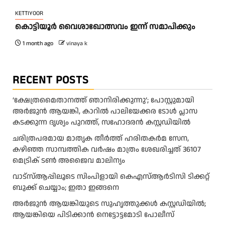
KETTIYOOR
കൊട്ടിയൂർ വൈശാഖോത്സവം ഇന്ന് സമാപിക്കും
1 month ago
vinaya k
RECENT POSTS
‘ക്ഷേത്രമൈതാനത്ത് ഞാനിരിക്കുന്നു’; പോസ്റ്റുമായി
അർജുൻ ആയങ്കി, കാറിൽ പാലിയേക്കര ടോൾ പ്ലാസ
കടക്കുന്ന ദൃശ്യം പുറത്ത്, സഹോദരൻ കസ്റ്റഡിയിൽ
ചരിത്രപരമായ മാതൃക തീര്‍ത്ത് ഹരിതകര്‍മ സേന,
കഴിഞ്ഞ സാമ്പത്തിക വര്‍ഷം മാത്രം ശേഖരിച്ചത് 36107
മെട്രിക് ടണ്‍ അജൈവ മാലിന്യം
വാട്‌സ്ആപ്പിലൂടെ സിംപിളായി കെഎസ്ആര്‍ടിസി ടിക്കറ്റ്
ബുക്ക് ചെയ്യാം; ഇതാ ഇങ്ങനെ
അർജുൻ ആയങ്കിയുടെ സുഹൃത്തുക്കൾ കസ്റ്റഡിയിൽ;
ആയങ്കിയെ പിടിക്കാൻ നെട്ടോട്ടമോടി പോലീസ്