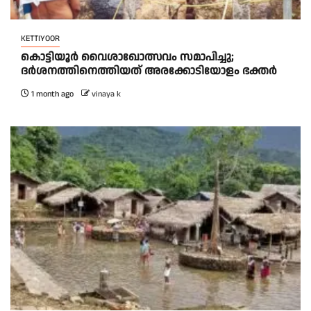
KETTIYOOR
കൊട്ടിയൂർ വൈശാഖോത്സവം സമാപിച്ചു;
ദർശനത്തിനെത്തിയത്‌ അരക്കോടിയോളം ഭക്തർ
1 month ago
vinaya k