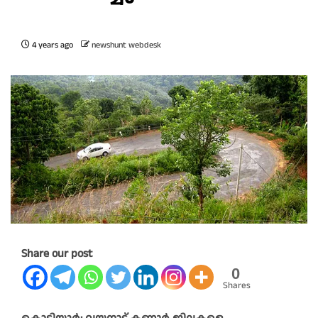
4 years ago
newshunt webdesk
Share our post
0
Shares