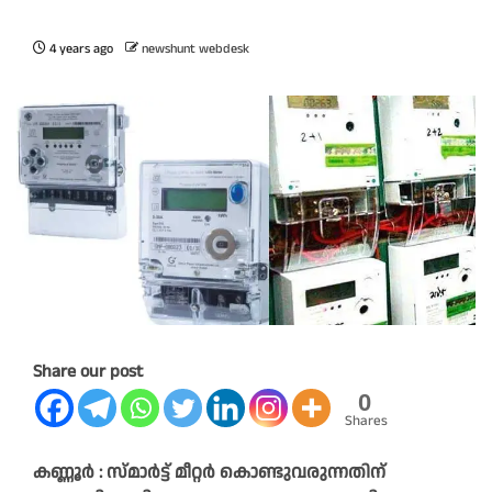
4 years ago
newshunt webdesk
Share our post
0
Shares
കണ്ണൂർ : സ്മാർട്ട് മീറ്റർ കൊണ്ടുവരുന്നതിന്