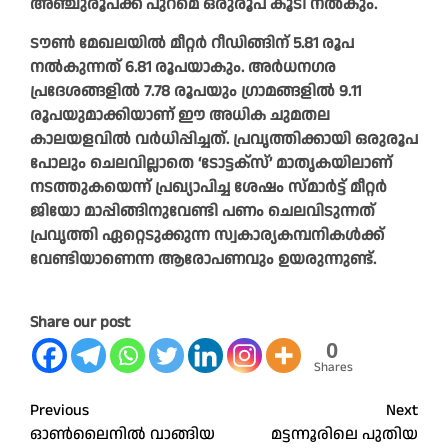
അഞ്ചുരൂപക്ക് പുറമെ ഒരുരൂപ കൂടി നൽകും.
ടൗൺ മേഖലയിൽ മീറ്റർ റീഡിങ്ങിന് 5.81 രൂപ
നൽകുന്നത് 6.81 രൂപയാകും. അർധനഗര
പ്രദേശങ്ങളിൽ 7.78 രൂപയും ഗ്രാമങ്ങളിൽ 9.11
രൂപയുമാക്കിയാണ് ഈ അധിക ചുമതല
കാലയളവിൽ വർധിപ്പിച്ചത്. പ്രവൃത്തിക്കായി ഒരുരൂപ
പോലും ചെലവില്ലാതെ ‘ടോട്ടക്സ്’ മാതൃകയിലാണ്
നടത്തുകയെന്ന് പ്രഖ്യാപിച്ച ശേഷം സ്മാർട്ട് മീറ്റർ
ജിയോ മാപ്പിങ്ങിനുവേണ്ടി പണം ചെലവിടുന്നത്
പ്രവൃത്തി ഏറ്റെടുക്കുന്ന സ്വകാര്യകമ്പനികൾക്ക്
വേണ്ടിയാണെന്ന ആരോപണവും ഉയരുന്നുണ്ട്.
Share our post
0
Shares
Post
Previous
Next
ഓൺലൈനിൽ വാങ്ങിയ
മട്ടന്നൂരിലെ പുതിയ
navigation