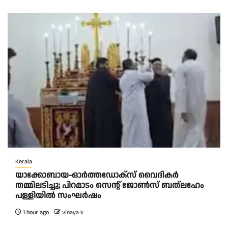
Kerala
യാക്കോബായ-ഓർത്തഡോക്സ് വൈദികർ
തമ്മിലടിച്ചു; പിറമാടം സെന്റ്‌ ജോൺസ് ബത്ലഹേം
പള്ളിയിൽ സംഘർഷം
1 hour ago
vinaya k