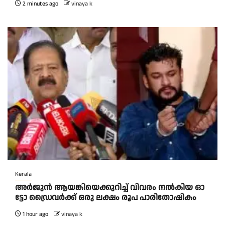
2 minutes ago
vinaya k
Kerala
അ​ർ​ജു​ൻ ആ​യ​ങ്കി​യെ​ക്കു​റി​ച്ച് വി​വ​രം ന​ൽ​കി​യ ഓ​
ട്ടോ ഡ്രൈ​വ​ർ​ക്ക് ഒ​രു ല​ക്ഷം രൂ​പ പാ​രി​തോ​ഷി​കം
1 hour ago
vinaya k