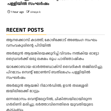
പള്ളിയിൽ സംഘർഷം
1 hour ago
vinaya k
RECENT POSTS
ആനക്കൊമ്പ് കടത്ത്; കോഴിക്കോട് അഞ്ചംഗ സംഘം
വനംവകുപ്പിന്റെ പിടിയിൽ
അ​ർ​ജു​ൻ ആ​യ​ങ്കി​യെ​ക്കു​റി​ച്ച് വി​വ​രം ന​ൽ​കി​യ ഓ​ട്ടോ
ഡ്രൈ​വ​ർ​ക്ക് ഒ​രു ല​ക്ഷം രൂ​പ പാ​രി​തോ​ഷി​കം
യാക്കോബായ-ഓർത്തഡോക്സ് വൈദികർ തമ്മിലടിച്ചു;
പിറമാടം സെന്റ്‌ ജോൺസ് ബത്ലഹേം പള്ളിയിൽ
സംഘർഷം
അര്‍ജുന്‍ ആയങ്കി റിമാന്‍ഡില്‍; ഉടന്‍ തലശ്ശേരി
ജയിലിലേക്ക് മാറ്റും
ഒന്നരമാസം വെന്റിലേറ്ററിൽ, ചികിത്സയിലായിരുന്ന
ഗർഭിണി മരിച്ചു; ഭർത്താവിനെതിരെ യുവതിയുടെ
കുടുംബം