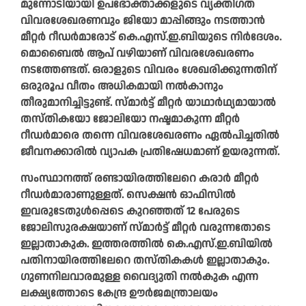
മുന്നോടിയായി ഉപഭോക്താക്കളുടെ വ്യക്തിഗത
വിവരശേഖരണവും ജിയോ മാപ്പിങ്ങും നടത്താൻ
മീറ്റർ റീഡർമാരോട് കെ.എസ്.ഇ.ബിയുടെ നിർദേശം.
മൊബൈൽ ആപ് വഴിയാണ് വിവരശേഖരണം
നടത്തേണ്ടത്. ഒരാളുടെ വിവരം ശേഖരിക്കുന്നതിന്
ഒരുരൂപ വീതം അധികമായി നൽകാനും
തീരുമാനിച്ചിട്ടുണ്ട്. സ്മാർട്ട് മീറ്റർ യാഥാർഥ്യമായാൽ
തസ്തികയോ ജോലിയോ നഷ്ടമാകുന്ന മീറ്റർ
റീഡർമാരെ തന്നെ വിവരശേഖരണം ഏൽപിച്ചതിൽ
ജീവനക്കാരിൽ വ്യാപക പ്രതിഷേധമാണ് ഉയരുന്നത്.
സംസ്ഥാനത്ത് രണ്ടായിരത്തിലേറെ കരാർ മീറ്റർ
റീഡർമാരാണുള്ളത്. സെക്ഷൻ ഓഫിസിൽ
ഇവരുടേതുൾപ്പെടെ കുറഞ്ഞത് 12 പേരുടെ
ജോലിസുരക്ഷയാണ് സ്മാർട്ട് മീറ്റർ വരുന്നതോടെ
ഇല്ലാതാകുക. ഇത്തരത്തിൽ കെ.എസ്.ഇ.ബിയിൽ
പതിനായിരത്തിലേറെ തസ്തികകൾ ഇല്ലാതാകും.
ഗുണനിലവാരമുള്ള വൈദ്യുതി നൽകുക എന്ന
ലക്ഷ്യത്തോടെ കേന്ദ്ര ഊർജമന്ത്രാലയം