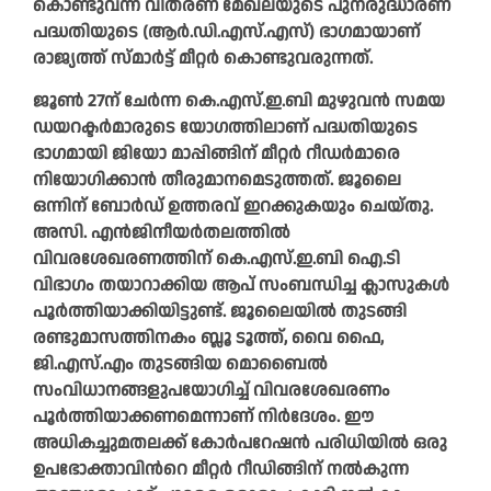
കൊണ്ടുവന്ന വിതരണ മേഖലയുടെ പുനരുദ്ധാരണ
പദ്ധതിയുടെ (ആർ.ഡി.എസ്.എസ്) ഭാഗമായാണ്
രാജ്യത്ത് സ്മാർട്ട് മീറ്റർ കൊണ്ടുവരുന്നത്.
ജൂൺ 27ന് ചേർന്ന കെ.എസ്.ഇ.ബി മുഴുവൻ സമയ
ഡയറക്ടർമാരുടെ യോഗത്തിലാണ് പദ്ധതിയുടെ
ഭാഗമായി ജിയോ മാപ്പിങ്ങിന് മീറ്റർ റീഡർമാരെ
നിയോഗിക്കാൻ തീരുമാനമെടുത്തത്. ജൂലൈ
ഒന്നിന് ബോർഡ് ഉത്തരവ് ഇറക്കുകയും ചെയ്തു.
അസി. എൻജിനീയർതലത്തിൽ
വിവരശേഖരണത്തിന് കെ.എസ്.ഇ.ബി ഐ.ടി
വിഭാഗം തയാറാക്കിയ ആപ് സംബന്ധിച്ച ക്ലാസുകൾ
പൂർത്തിയാക്കിയിട്ടുണ്ട്. ജൂലൈയിൽ തുടങ്ങി
രണ്ടുമാസത്തിനകം ബ്ലൂ ടൂത്ത്, വൈ ഫൈ,
ജി.എസ്.എം തുടങ്ങിയ മൊബൈൽ
സംവിധാനങ്ങളുപയോഗിച്ച് വിവരശേഖരണം
പൂർത്തിയാക്കണമെന്നാണ് നിർദേശം. ഈ
അധികച്ചുമതലക്ക് കോർപറേഷൻ പരിധിയിൽ ഒരു
ഉപഭോക്താവിന്‍റെ മീറ്റർ റീഡിങ്ങിന് നൽകുന്ന