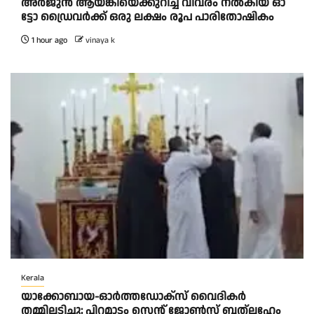
അ​ർ​ജു​ൻ ആ​യ​ങ്കി​യെ​ക്കു​റി​ച്ച് വി​വ​രം ന​ൽ​കി​യ ഓ​
ട്ടോ ഡ്രൈ​വ​ർ​ക്ക് ഒ​രു ല​ക്ഷം രൂ​പ പാ​രി​തോ​ഷി​കം
1 hour ago
vinaya k
Kerala
യാക്കോബായ-ഓർത്തഡോക്സ് വൈദികർ
തമ്മിലടിച്ചു; പിറമാടം സെന്റ്‌ ജോൺസ് ബത്ലഹേം