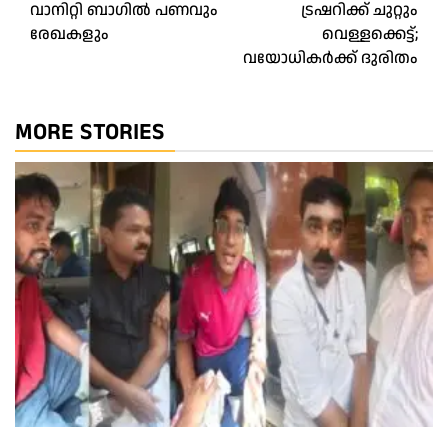
വാനിറ്റി ബാഗിൽ പണവും
ട്രഷറിക്ക് ചുറ്റും
രേഖകളും
വെള്ളക്കെട്ട്;
വയോധികർക്ക് ദുരിതം
MORE STORIES