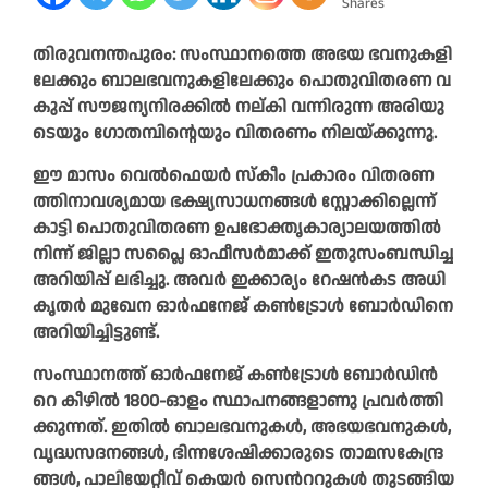
Shares
തി​​​​രു​​​​വ​​​​ന​​​​ന്ത​​​​പു​​​​രം: സം​സ്ഥാ​ന​ത്തെ അ​ഭ​യ ഭ​വ​നു​ക​ളി​
ലേ​ക്കും ബാ​ല​ഭ​വ​നു​ക​ളി​ലേ​ക്കും പൊ​തു​വി​ത​ര​ണ വ​
കു​പ്പ് സൗ​ജ​ന്യ​നി​ര​ക്കി​ൽ ന​ല്കി വ​ന്നി​രു​ന്ന അ​രി​യു​
ടെ​യും ഗോ​തമ്പിന്റെയും വി​ത​ര​ണം നി​ല​യ്ക്കു​ന്നു.
ഈ ​മാ​സം വെ​ൽ​ഫെ​യ​ർ സ്കീം ​പ്ര​കാ​രം വി​ത​ര​ണ​
ത്തി​നാ​വ​ശ്യ​മാ​യ ഭ​ക്ഷ്യ​സാ​ധ​ന​ങ്ങ​ൾ സ്റ്റോ​ക്കി​ല്ലെ​ന്ന്
കാ​ട്ടി പൊ​തു​വി​ത​ര​ണ ഉ​പ​ഭോ​ക്തൃ​കാ​ര്യാ​ല​യ​ത്തി​ൽ​
നി​ന്ന് ജി​ല്ലാ സ​പ്ലൈ ഓ​ഫീ​സ​ർ​മാ​ക്ക് ഇ​തു​സം​ബ​ന്ധി​ച്ച
അ​റി​യി​പ്പ് ല​ഭി​ച്ചു. അ​വ​ർ ഇ​ക്കാ​ര്യം റേ​ഷ​ൻ​ക​ട അ​ധി​
കൃ​ത​ർ മു​ഖേ​ന ഓ​ർ​ഫ​നേ​ജ് ക​ണ്‍​ട്രോ​ൾ ബോ​ർ​ഡി​നെ
അ​റി​യി​ച്ചി​ട്ടു​ണ്ട്.
സം​സ്ഥാ​ന​ത്ത് ഓ​ർ​ഫ​നേ​ജ് ക​ണ്‍​ട്രോ​ൾ ബോ​ർ​ഡി​ന്‍​
റെ കീ​ഴി​ൽ 1800-ഓ​ളം സ്ഥാ​പ​ന​ങ്ങ​ളാ​ണു പ്ര​വ​ർ​ത്തി​
ക്കു​ന്ന​ത്. ഇ​തി​ൽ ബാ​ല​ഭ​വ​നു​ക​ൾ, അ​ഭ​യ​ഭ​വ​നു​ക​ൾ,
വൃ​ദ്ധ​സ​ദ​ന​ങ്ങ​ൾ, ഭി​ന്ന​ശേ​ഷി​ക്കാ​രു​ടെ താ​മ​സ​കേ​ന്ദ്ര​
ങ്ങ​ൾ, പാ​ലി​യേ​റ്റീ​വ് കെ​യ​ർ സെ​ന്‍ററുകൾ തു​ട​ങ്ങി​യ​