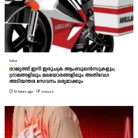
India
രാജ്യത്ത് ഇനി ഇരുചക്ര ആംബുലന്‍സുകളും;
ഗ്രാമങ്ങളിലും മലയോരങ്ങളിലും അതിവേഗ
അടിയന്തര സേവനം ലഭ്യമാക്കും
12 hours ago
vinaya k