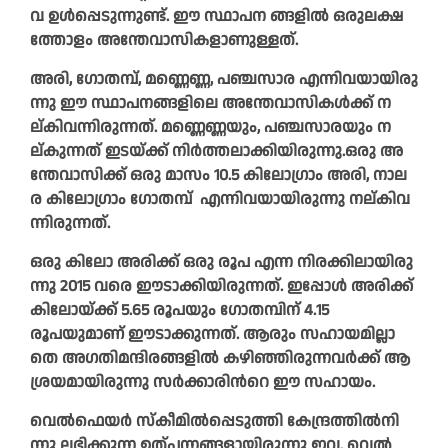
വ ഉ​ൾ​പ്പെ​ടു​ന്നു​ണ്ട്. ഈ ​സ്ഥാ​പ​ന ങ്ങ​ളി​ൽ ഒ​രു​ല​ക്ഷ​
ത്തോ​ളം അ​ന്തേ​വാ​സി​ക​ളാ​ണു​ള്ള​ത്.
അ​രി, ഗോതമ്പ്, മ​ണ്ണെ​ണ്ണ, പ​ഞ്ച​സാ​ര എ​ന്നി​വ​യാ​യി​രു​
ന്നു ഈ ​സ്ഥാ​പ​ന​ങ്ങ​ളി​ലെ അ​ന്തേ​വാ​സി​ക​ൾ​ക്ക് ന​
ല്കി​വ​ന്നി​രു​ന്ന​ത്. മ​ണ്ണെ​ണ്ണ​യും, പ​ഞ്ച​സാ​ര​യും ന​
ല്കു​ന്ന​ത് ഇ​ട​യ്ക്ക് നി​ർ​ത്ത​ലാ​ക്കി​യി​രു​ന്നു.ഒ​രു അ​
ന്തേ​വാ​സി​ക്ക് ഒ​രു മാ​സം 10.5 കി​ലോ​ഗ്രാം അ​രി, നാ​ല​
ര കി​ലോ​ഗ്രാം ഗോതമ്പ് എ​ന്നി​വ​യാ​യി​രു​ന്നു ന​ല്കി​വ​
ന്നി​രു​ന്ന​ത്.
ഒ​രു കി​ലോ അ​രി​ക്ക് ഒ​രു രൂ​പ എ​ന്ന നി​ര​ക്കി​ലാ​യി​രു​
ന്നു 2015 വ​രെ ഈ​ടാ​ക്കി​യി​രു​ന്ന​ത്. ഇ​​​​പ്പോ​​​​ൾ അ​​​​രി​​​​ക്ക്
കി​​​​ലോ​​​​യ്ക്ക് 5.65 രൂപയും ഗോ​​​​ത​​​​മ്പി​​​​ന് 4.15
രൂപയുമാണ് ഈ​​​​ടാ​​​​ക്കു​​​​ന്ന​​​​ത്. ആ​​​​രും സ​​​​ഹാ​​​​യ​​​​മി​​​​ല്ലാ​​​​
തെ അ​​​​ഗ​​​​തി​​​​മ​​​​ന്ദി​​​​ര​​​​ങ്ങ​​​​ളി​​​​ൽ ക​​​​ഴി​​​​ഞ്ഞി​​​​രു​​​​ന്ന​​​​വ​​​​ർ​​​​ക്ക് ആ​​​​
ശ്ര​​​​യ​​​​മാ​​​​യി​​​​രു​​​​ന്നു സ​​​​ർ​​​​ക്കാ​​​​രി​​​​ന്‍റെ ഈ ​​​​സ​​​​ഹാ​​​​യം.
വെ​​​​ൽ​​​​ഫെ​​​​യ​​​​ർ സ്കീ​​​​മി​​​​ൽ​​​​പ്പെ​​​​ടു​​​​ത്തി കേ​​​​ന്ദ്ര​​​​ത്തി​​​​ൽനി​​​​
ന്നു ല​​​​ഭി​​​​ക്കു​​​​ന്ന ഉ​​​​ത്പ​​​​ന്ന​​​​ങ്ങ​​​​ളാ​​​​യി​​​​രു​​​​ന്നു ഇ​​​​വ. വെ​​​​ൽ​​​​