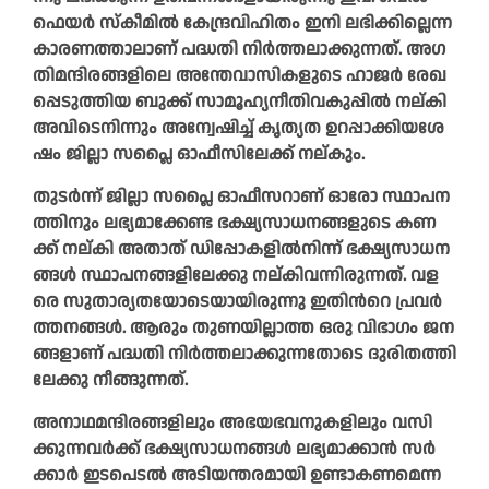
ഫെ​​​​യ​​​​ർ സ്കീ​​​​മി​​​​ൽ കേ​​​​ന്ദ്ര​​​​വി​​​​ഹി​​​​തം ഇ​​​​നി ല​​​​ഭി​​​​ക്കി​​​​ല്ലെ​​​​ന്ന
കാ​​​​ര​​​​ണ​​​​ത്താ​​​​ലാ​​​​ണ് പ​​​​ദ്ധ​​​​തി നി​​​​ർ​​​​ത്ത​​​​ലാ​​​​ക്കുന്നത്. ​അ​ഗ​
തി​മ​ന്ദി​ര​ങ്ങ​ളി​ലെ അ​ന്തേ​വാ​സി​ക​ളു​ടെ ഹാ​ജ​ർ രേ​ഖ​
പ്പെ​ടു​ത്തി​യ ബു​ക്ക് സാ​മൂ​ഹ്യ​നീ​തി​വ​കു​പ്പി​ൽ ന​ല്കി
അ​വി​ടെ​നി​ന്നും അ​ന്വേ​ഷി​ച്ച് കൃ​ത്യ​ത ഉ​റ​പ്പാ​ക്കി​യ​ശേ​
ഷം ജി​ല്ലാ സ​പ്ലൈ ഓ​ഫീ​സി​ലേ​ക്ക് ന​ല്കും.
തു​ട​ർ​ന്ന് ജി​ല്ലാ സ​പ്ലൈ ഓ​ഫീ​സ​റാ​ണ് ഓ​രോ സ്ഥാ​പ​ന​
ത്തി​നും ല​ഭ്യ​മാ​ക്കേ​ണ്ട ഭ​ക്ഷ്യ​സാ​ധ​ന​ങ്ങ​ളു​ടെ ക​ണ​
ക്ക് ന​ല്കി അ​താ​ത് ഡി​പ്പോ​ക​ളി​ൽനി​ന്ന് ഭ​ക്ഷ്യ​സാ​ധ​ന​
ങ്ങ​ൾ സ്ഥാ​പ​ന​ങ്ങ​ളി​ലേ​ക്കു ന​ല്കി​വ​ന്നി​രു​ന്ന​ത്. വ​ള​
രെ സു​താ​ര്യ​ത​യോ​ടെ​യാ​യി​രു​ന്നു ഇ​തി​ന്‍റെ പ്ര​വ​ർ​
ത്ത​ന​ങ്ങ​ൾ. ആ​രും തു​ണ​യി​ല്ലാ​ത്ത ഒ​രു വി​ഭാ​ഗം ജ​ന​
ങ്ങ​ളാ​ണ് പ​ദ്ധ​തി നി​ർ​ത്ത​ലാ​ക്കു​ന്ന​തോ​ടെ ദു​രി​ത​ത്തി​
ലേ​ക്കു നീ​ങ്ങു​ന്ന​ത്.
അ​നാ​ഥ​മ​ന്ദി​ര​ങ്ങ​ളി​ലും അ​ഭ​യ​ഭ​വ​നുകളിലും വ​സി​
ക്കു​ന്ന​വ​ർ​ക്ക് ഭ​ക്ഷ്യ​സാ​ധ​ന​ങ്ങ​ൾ ല​ഭ്യ​മാ​ക്കാ​ൻ സ​ർ​
ക്കാ​ർ ഇ​ട​പെ​ട​ൽ അ​ടി​യ​ന്ത​ര​മാ​യി ഉ​ണ്ടാ​ക​ണ​മെ​ന്ന​