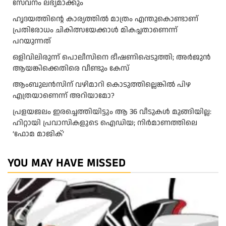
സേവനം ലഭ്യമാക്കും
ഹൃദയത്തിന്റെ കാര്യത്തിൽ മാത്രം എന്തുകൊണ്ടാണ്
പ്രതിരോധം ചികിത്സയേക്കാൾ മികച്ചതാണെന്ന്
പറയുന്നത്
ഒളിവിലിരുന്ന് പൊലീസിനെ ഭീഷണിപ്പെടുത്തി; അർജുൻ
ആയങ്കിക്കെതിരെ വീണ്ടും കേസ്
ആംബുലന്‍സിന് വഴിമാറി കൊടുത്തില്ലെങ്കില്‍ പിഴ
എത്രയാണെന്ന് അറിയാമോ?
പ്രളയജലം ഇരച്ചെത്തിയിട്ടും ആ 36 വീടുകൾ മുങ്ങിയില്ല:
ഹിറ്റായി പ്രവാസികളുടെ ഐഡിയ; നിർമാണത്തിലെ
‘ഫോമ മാജിക്’
YOU MAY HAVE MISSED