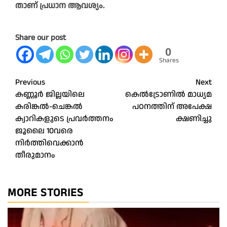
താ​ണ് പ്ര​ധാ​ന ആ​വ​ശ്യം.
Share our post
0
Shares
Post
Previous
Next
കണ്ണൂർ ജില്ലയിലെ
കെൽട്രോണിൽ മാധ്യമ
navigation
കരിങ്കൽ-ചെങ്കൽ
പഠനത്തിന് അപേക്ഷ
ക്വാറികളുടെ പ്രവർത്തനം
ക്ഷണിച്ചു
ജൂലൈ 10വരെ
നിർത്തിവെക്കാൻ
തീരുമാനം
MORE STORIES