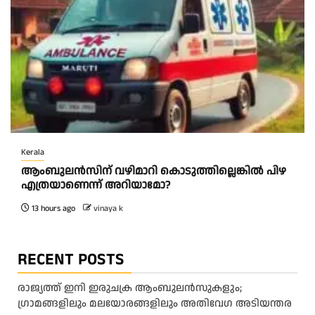
Kerala
ആംബുലന്‍സിന് വഴിമാറി കൊടുത്തില്ലെങ്കില്‍ പിഴ
എത്രയാണെന്ന് അറിയാമോ?
13 hours ago
vinaya k
RECENT POSTS
രാജ്യത്ത് ഇനി ഇരുചക്ര ആംബുലന്‍സുകളും;
ഗ്രാമങ്ങളിലും മലയോരങ്ങളിലും അതിവേഗ അടിയന്തര