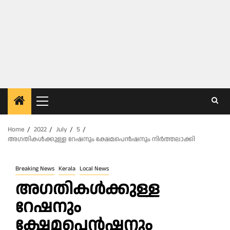
Primary
Menu
Home
2022
July
5
അഗതികൾക്കുള്ള റേഷനും ക്ഷേമപെൻഷനും നിർത്തലാക്കി
Breaking News
Kerala
Local News
അഗതികൾക്കുള്ള
റേഷനും
ക്ഷേമപെൻഷനും