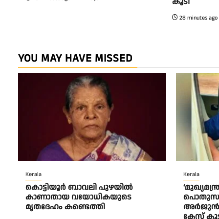
കൂടി
28 minutes ago
YOU MAY HAVE MISSED
Kerala
Kerala
കൊട്ടിയൂർ ബാവലി പുഴയിൽ
‘മുഖ്യമന്ത
കാണാതായ വയോധികയുടെ
പൊതുസമൂ
മൃതദേഹം കണ്ടെത്തി
അർജുൻ 
കേസ് കൂ