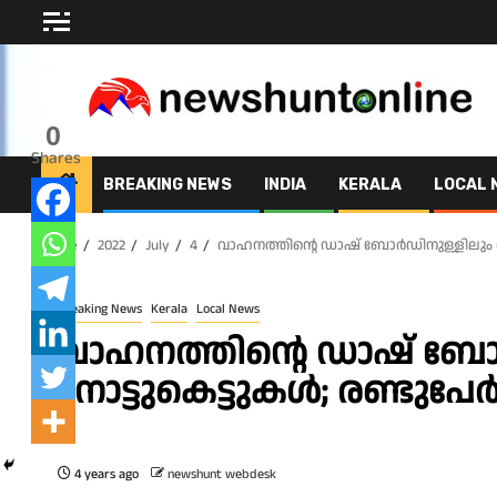
Skip
to
content
0
Shares
BREAKING NEWS
INDIA
KERALA
LOCAL 
Home
2022
July
4
വാഹനത്തിന്റെ ഡാഷ് ബോര്‍ഡിനുള്ളിലും സീറ്
Breaking News
Kerala
Local News
വാഹനത്തിന്റെ ഡാഷ് ബോര്‍
നോട്ടുകെട്ടുകള്‍; രണ്ടുപേര്
4 years ago
newshunt webdesk