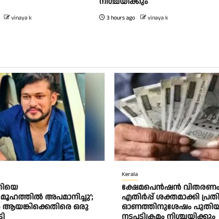
നിശ്ചയിക്കും
vinaya k
3 hours ago
vinaya k
Kerala
്രിയെ
ക്ഷേമപെൻഷൻ വിതരണം
ഹത്തിൽ അപമാനിച്ചു’;
എതിർപ്പ് ശക്തമാക്കി പ്രത
ആയങ്കിക്കെതിരെ ഒരു
ഓണത്തിനുശേഷം പുതി
ടി
നടപടിക്രമം നിശ്ചയിക്കും