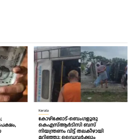
Kerala
;
കോഴിക്കോട്-ബെംഗളൂരു
ിപക്ഷം,
കെഎസ്ആര്‍ടിസി ബസ്
യ
നിയന്ത്രണം വിട്ട് തലകീഴായി
മറിഞ്ഞു; ഡ്രെെവർക്കും