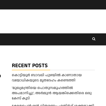
RECENT POSTS
ം
കൊട്ടിയൂർ ബാവലി പുഴയിൽ കാണാതായ
വയോധികയുടെ മൃതദേഹം കണ്ടെത്തി
‘മുഖ്യമന്ത്രിയെ പൊതുസമൂഹത്തിൽ
അപമാനിച്ചു’; അർജുൻ ആയങ്കിക്കെതിരെ ഒരു
കേസ് കൂടി
ക്ഷേമപെൻഷൻ വിതരണം; എതിർപ്പ് ശക്തമാക്കി