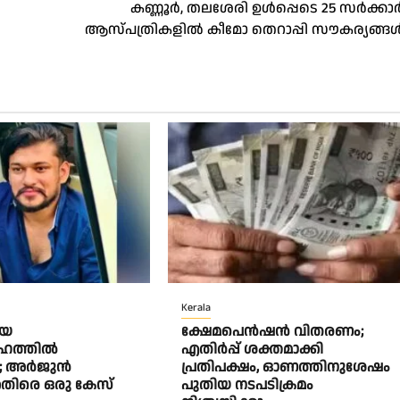
കണ്ണൂര്‍, തലശേരി ഉൾപ്പെടെ 25 സര്‍ക്കാര്
ആസ്പത്രികളില്‍ കീമോ തെറാപ്പി സൗകര്യങ്ങള്
Kerala
യെ
ക്ഷേമപെൻഷൻ വിതരണം;
ഹത്തിൽ
എതിർപ്പ് ശക്തമാക്കി
ു’; അർജുൻ
പ്രതിപക്ഷം, ഓണത്തിനുശേഷം
െതിരെ ഒരു കേസ്
പുതിയ നടപടിക്രമം