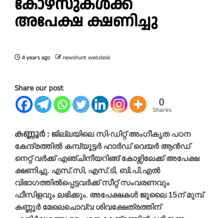
കോഴ്സുകൾക്ക്
അപേക്ഷ ക്ഷണിച്ചു
4 years ago
newshunt webdesk
Share our post
0
Shares
കണ്ണൂർ :
ജില്ലയിലെ സി-ഡിറ്റ് അംഗീകൃത പഠന
കേന്ദ്രത്തിൽ കമ്പ്യൂട്ടർ ഹാർഡ് വെയർ ആൻഡ്
നെറ്റ് വർക്ക് എഞ്ചിനീയറിങ്ങ് കോഴ്സിലേക്ക് അപേക്ഷ
ക്ഷണിച്ചു. എസ്.സി, എസ്.ടി, ബി.പി.എൽ
വിഭാഗത്തിൽപ്പെട്ടവർക്ക് സീറ്റ് സംവരണവും
ഫീസിളവും ലഭിക്കും. അപേക്ഷകൾ ജൂലൈ 15ന് മുമ്പ്
കണ്ണൂർ മേലെചൊവ്വ ശിവക്ഷേത്രത്തിന്