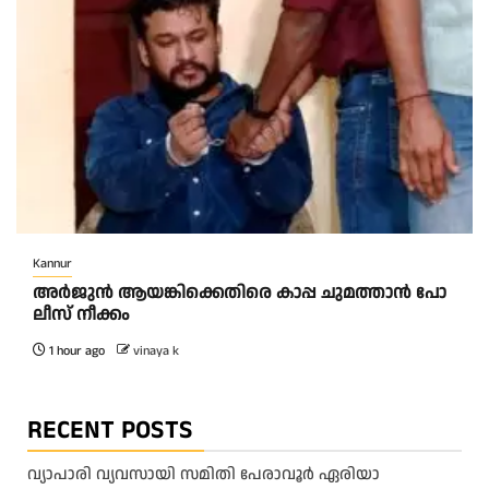
Kannur
അ​ർ​ജു​ൻ ആ​യ​ങ്കി​ക്കെ​തി​രെ കാ​പ്പ ചു​മ​ത്താ​ൻ പോ​
ലീ​സ് നീ​ക്കം
1 hour ago
vinaya k
RECENT POSTS
വ്യാപാരി വ്യവസായി സമിതി പേരാവൂർ ഏരിയാ