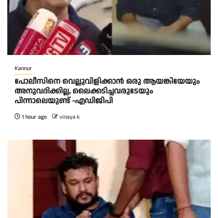
Kannur
പോലീസിനെ വെല്ലുവിളിക്കാൻ ഒരു ആയങ്കിയേയും
അനുവദിക്കില്ല, ലൈക്കടിച്ചവരുടേയും
പിന്നാലെയുണ്ട് -എഡിജിപി
1 hour ago
vinaya k