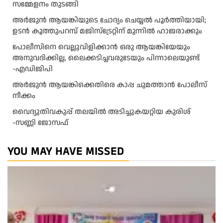
സമ്മേളനം തുടങ്ങി
അര്‍ജുന്‍ ആയങ്കിയുടെ ചോദ്യം ചെയ്യല്‍ പൂര്‍ത്തിയായി;
ഉടന്‍ കൂത്തുപറമ്പ് മജിസ്ട്രേറ്റിന് മുന്നില്‍ ഹാജരാക്കും
പോലീസിനെ വെല്ലുവിളിക്കാൻ ഒരു ആയങ്കിയേയും
അനുവദിക്കില്ല, ലൈക്കടിച്ചവരുടേയും പിന്നാലെയുണ്ട്
-എഡിജിപി
അ​ർ​ജു​ൻ ആ​യ​ങ്കി​ക്കെ​തി​രെ കാ​പ്പ ചു​മ​ത്താ​ൻ പോ​ലീ​സ്
നീ​ക്കം
വൈദ്യുതിവകുപ്പ് തലയിൽ അടിച്ചുകയറ്റിയ കുരിശ്‌
-സണ്ണി ജോസഫ്‌
YOU MAY HAVE MISSED