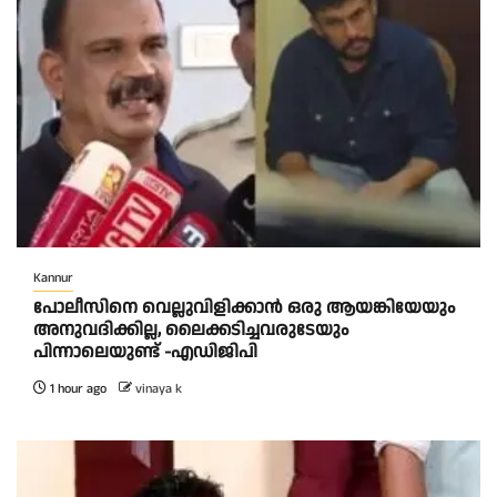
Kannur
പോലീസിനെ വെല്ലുവിളിക്കാൻ ഒരു ആയങ്കിയേയും
അനുവദിക്കില്ല, ലൈക്കടിച്ചവരുടേയും
പിന്നാലെയുണ്ട് -എഡിജിപി
1 hour ago
vinaya k