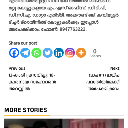
എതിർവശത്തുള്ള പഠന കേന്ദ്രത്തിൽ ലഭിക്കണം.
മറ്റു കോഴ്സുകളായ എം.എസ് ഓഫീസ്, ഡി.ടി.പി,
ഡി.സി.എ, ഡാറ്റാ എൻട്രി, അക്കൗണ്ടിങ്ങ്, കമ്പ്യൂട്ടർ
ടീച്ചർ ട്രെയിനിങ്ങ് കോഴ്സുകൾക്കും ഇപ്പോൾ
അപേക്ഷിക്കാം. ഫോൺ: 9947763222.
Share our post
0
Shares
Post
Previous
Next
13-കാരി പ്രസവിച്ചു; 16-
വാഹന വായ്പ
navigation
കാരനായ സഹോദരൻ
പദ്ധതിയിലേക്ക്
അറസ്റ്റിൽ
അപേക്ഷിക്കാം
MORE STORIES