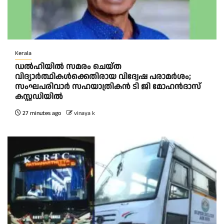
Kerala
ഡൽഹിയിൽ സമരം ചെയ്ത
വിദ്യാർത്ഥികൾക്കെതിരായ വിദ്വേഷ പരാമർശം;
സംഘപരിവാർ സഹയാത്രികൻ ടി ജി മോഹന്‍ദാസ്
കസ്റ്റഡിയിൽ
27 minutes ago
vinaya k