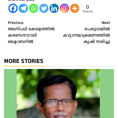
0
Shares
Post
Previous
Next
അഗ്നിപഥ്: കേരളത്തിൽ
പെരുവയില്‍
navigation
കരസേനാറാലി
കാട്ടാനയാക്രമണത്തില്‍
ഒക്ടോബറിൽ
കൃഷി നശിച്ചു
MORE STORIES