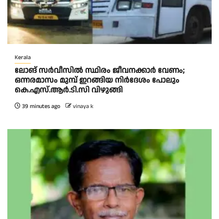
Kerala
ലോങ് സർവീസിൽ സ്ഥിരം ജീവനക്കാർ വേണം;
ഒന്നരമാസം മുമ്പ് ഇറങ്ങിയ നിർദേശം പോലും
കെ.എസ്.ആർ.ടി.സി വിഴുങ്ങി
39 minutes ago
vinaya k