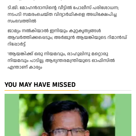
ടി.ജി. മോഹൻദാസിന്റെ വീട്ടിൽ പോലീസ് പരിശോധന;
നടപടി സമരംചെയ്ത വിദ്യാർഥികളെ അധിക്ഷേപിച്ച
സംഭവത്തിൽ
ജാമ്യം നൽകിയാൽ ഇനിയും കുറ്റകൃത്യങ്ങൾ
ആവർത്തിക്കപ്പെടും; അർജുൻ ആയങ്കിയുടെ റിമാൻഡ്
റിപ്പോർട്ട്
‘ആയങ്കിക്ക് ഒരു നിയമവും, രാഹുലിനു മറ്റൊരു
നിയമവും പാടില്ല; ആഭ്യന്തരമന്ത്രിയുടെ ഓഫിസിൽ
എന്താണ് കാര്യം
YOU MAY HAVE MISSED