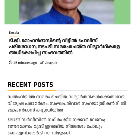
Kerala
ടി.ജി. മോഹൻദാസിന്റെ വീട്ടിൽ പോലീസ്
പരിശോധന; നടപടി സമരംചെയ്ത വിദ്യാർഥികളെ
അധിക്ഷേപിച്ച സംഭവത്തിൽ
45 minutes ago
vinaya k
RECENT POSTS
ഡൽഹിയിൽ സമരം ചെയ്ത വിദ്യാർത്ഥികൾക്കെതിരായ
വിദ്വേഷ പരാമർശം; സംഘപരിവാർ സഹയാത്രികൻ ടി ജി
മോഹന്‍ദാസ് കസ്റ്റഡിയിൽ
ലോങ് സർവീസിൽ സ്ഥിരം ജീവനക്കാർ വേണം;
ഒന്നരമാസം മുമ്പ് ഇറങ്ങിയ നിർദേശം പോലും
കെ.എസ്.ആർ.ടി.സി വിഴുങ്ങി