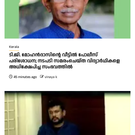
Kerala
ടി.ജി. മോഹൻദാസിന്റെ വീട്ടിൽ പോലീസ്
പരിശോധന; നടപടി സമരംചെയ്ത വിദ്യാർഥികളെ
അധിക്ഷേപിച്ച സംഭവത്തിൽ
45 minutes ago
vinaya k