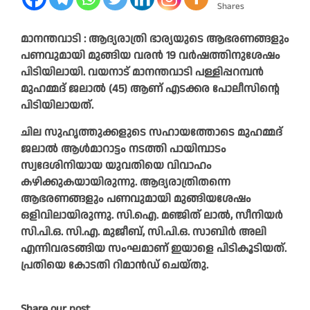
Shares
മാനന്തവാടി : ആദ്യരാത്രി ഭാര്യയുടെ ആഭരണങ്ങളും
പണവുമായി മുങ്ങിയ വരൻ 19 വർഷത്തിനുശേഷം
പിടിയിലായി. വയനാട് മാനന്തവാടി പള്ളിപ്പറമ്പൻ
മുഹമ്മദ് ജലാൽ (45) ആണ് എടക്കര പോലീസിന്റെ
പിടിയിലായത്.
ചില സുഹൃത്തുക്കളുടെ സഹായത്തോടെ മുഹമ്മദ്
ജലാൽ ആൾമാറാട്ടം നടത്തി പായിമ്പാടം
സ്വദേശിനിയായ യുവതിയെ വിവാഹം
കഴിക്കുകയായിരുന്നു. ആദ്യരാത്രിതന്നെ
ആഭരണങ്ങളും പണവുമായി മുങ്ങിയശേഷം
ഒളിവിലായിരുന്നു. സി.ഐ. മഞ്ജിത് ലാൽ, സീനിയർ
സി.പി.ഒ. സി.എ. മുജീബ്, സി.പി.ഒ. സാബിർ അലി
എന്നിവരടങ്ങിയ സംഘമാണ് ഇയാളെ പിടികൂടിയത്.
പ്രതിയെ കോടതി റിമാൻഡ്‌ ചെയ്തു.
Share our post