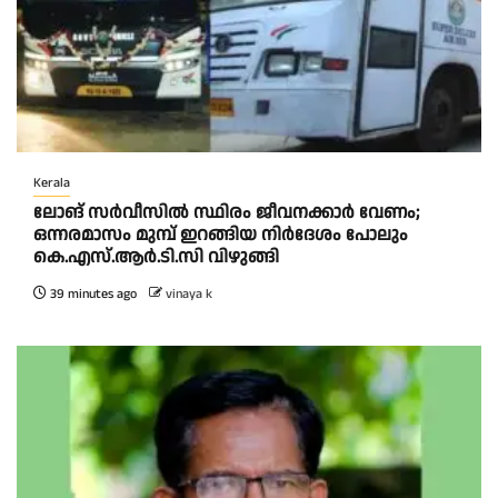
Kerala
ലോങ് സർവീസിൽ സ്ഥിരം ജീവനക്കാർ വേണം;
ഒന്നരമാസം മുമ്പ് ഇറങ്ങിയ നിർദേശം പോലും
കെ.എസ്.ആർ.ടി.സി വിഴുങ്ങി
39 minutes ago
vinaya k