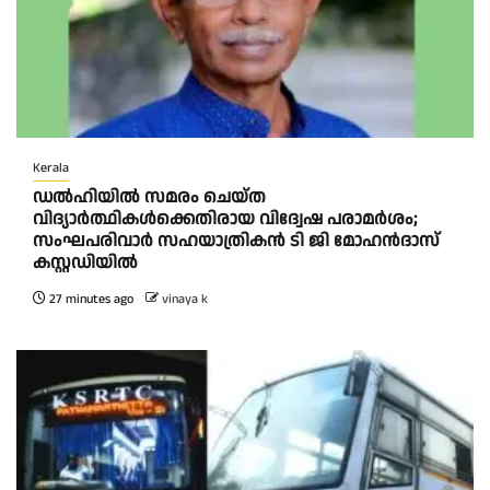
Kerala
ഡൽഹിയിൽ സമരം ചെയ്ത
വിദ്യാർത്ഥികൾക്കെതിരായ വിദ്വേഷ പരാമർശം;
സംഘപരിവാർ സഹയാത്രികൻ ടി ജി മോഹന്‍ദാസ്
കസ്റ്റഡിയിൽ
27 minutes ago
vinaya k