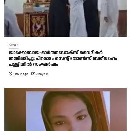
Kerala
യാക്കോബായ-ഓർത്തഡോക്സ് വൈദികർ
തമ്മിലടിച്ചു; പിറമാടം സെന്റ്‌ ജോൺസ് ബത്ലഹേം
പള്ളിയിൽ സംഘർഷം
1 hour ago
vinaya k