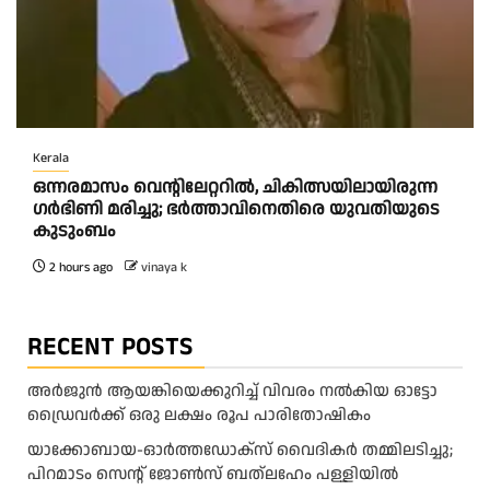
Kerala
ഒന്നരമാസം വെന്റിലേറ്ററിൽ, ചികിത്സയിലായിരുന്ന
ഗർഭിണി മരിച്ചു; ഭർത്താവിനെതിരെ യുവതിയുടെ
കുടുംബം
2 hours ago
vinaya k
RECENT POSTS
അ​ർ​ജു​ൻ ആ​യ​ങ്കി​യെ​ക്കു​റി​ച്ച് വി​വ​രം ന​ൽ​കി​യ ഓ​ട്ടോ
ഡ്രൈ​വ​ർ​ക്ക് ഒ​രു ല​ക്ഷം രൂ​പ പാ​രി​തോ​ഷി​കം
യാക്കോബായ-ഓർത്തഡോക്സ് വൈദികർ തമ്മിലടിച്ചു;
പിറമാടം സെന്റ്‌ ജോൺസ് ബത്ലഹേം പള്ളിയിൽ