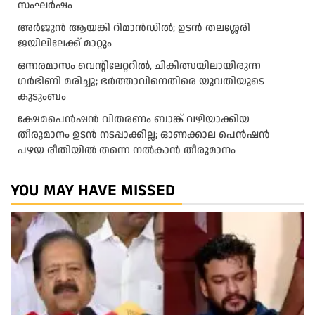
സംഘർഷം
അര്‍ജുന്‍ ആയങ്കി റിമാന്‍ഡില്‍; ഉടന്‍ തലശ്ശേരി
ജയിലിലേക്ക് മാറ്റും
ഒന്നരമാസം വെന്റിലേറ്ററിൽ, ചികിത്സയിലായിരുന്ന
ഗർഭിണി മരിച്ചു; ഭർത്താവിനെതിരെ യുവതിയുടെ
കുടുംബം
ക്ഷേമപെൻഷൻ വിതരണം ബാങ്ക് വഴിയാക്കിയ
തീരുമാനം ഉടൻ നടപ്പാക്കില്ല; ഓണക്കാല പെൻഷൻ
പഴയ രീതിയിൽ തന്നെ നൽകാൻ തീരുമാനം
YOU MAY HAVE MISSED