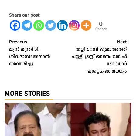
Share our post
0
Shares
Post
Previous
Next
മുൻ മന്ത്രി ടി.
തളിപ്പറമ്പ് ജുമാഅത്ത്
navigation
ശിവദാസമേനോൻ
പള്ളി ട്രസ്റ്റ് ഭരണം വഖഫ്
അന്തരിച്ചു
ബോർഡ്
ഏറ്റെടുത്തേക്കും
MORE STORIES