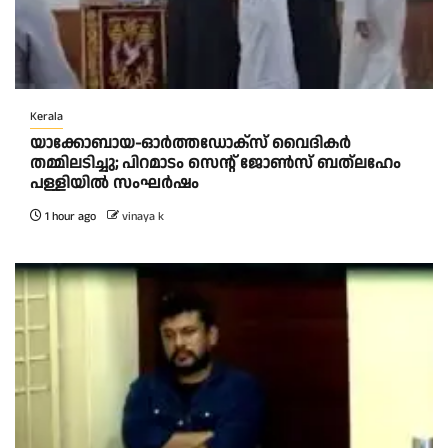
Kerala
യാക്കോബായ-ഓർത്തഡോക്സ് വൈദികർ
തമ്മിലടിച്ചു; പിറമാടം സെന്റ്‌ ജോൺസ് ബത്ലഹേം
പള്ളിയിൽ സംഘർഷം
1 hour ago
vinaya k