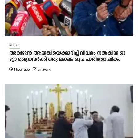
Kerala
അ​ർ​ജു​ൻ ആ​യ​ങ്കി​യെ​ക്കു​റി​ച്ച് വി​വ​രം ന​ൽ​കി​യ ഓ​
ട്ടോ ഡ്രൈ​വ​ർ​ക്ക് ഒ​രു ല​ക്ഷം രൂ​പ പാ​രി​തോ​ഷി​കം
1 hour ago
vinaya k