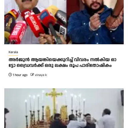
Kerala
അ​ർ​ജു​ൻ ആ​യ​ങ്കി​യെ​ക്കു​റി​ച്ച് വി​വ​രം ന​ൽ​കി​യ ഓ​
ട്ടോ ഡ്രൈ​വ​ർ​ക്ക് ഒ​രു ല​ക്ഷം രൂ​പ പാ​രി​തോ​ഷി​കം
1 hour ago
vinaya k